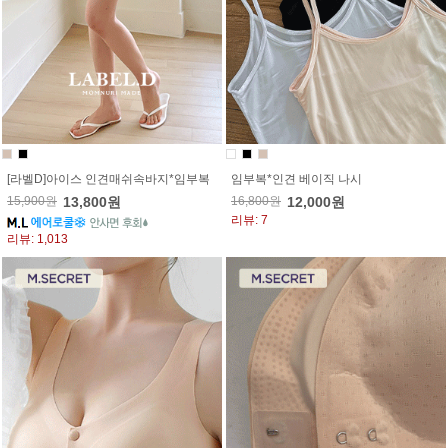
[라벨D]아이스 인견매쉬속바지*임부복
임부복*인견 베이직 나시
15,900원
13,800원
16,800원
12,000원
리뷰: 7
리뷰: 1,013