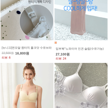
[뉴니끄]면모달 원터치 폴크닷 수유브라
임부복*노와이어 인견 슬립(수유가능)
22,500원
16,800원
27,100원
리뷰: 6
리뷰: 24