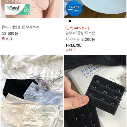
[뉴니끄]텐셀 랩 수유브라
[단독 40%특가]
임부복*쿨링 튜브탑
12,500원
리뷰: 3
13,800원
8,200원
리뷰: 1