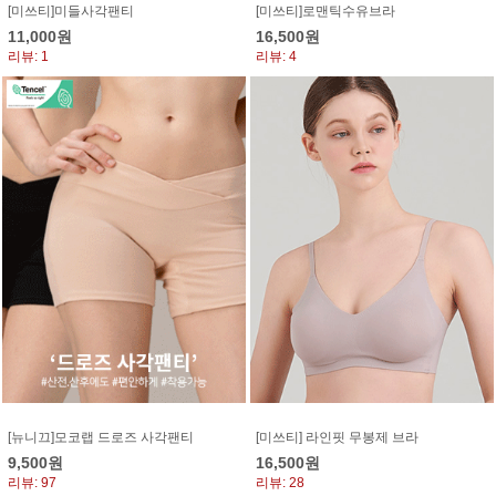
[미쓰티]미들사각팬티
[미쓰티]로맨틱수유브라
11,000원
16,500원
리뷰: 1
리뷰: 4
[뉴니끄]모코랩 드로즈 사각팬티
[미쓰티] 라인핏 무봉제 브라
9,500원
16,500원
리뷰: 97
리뷰: 28