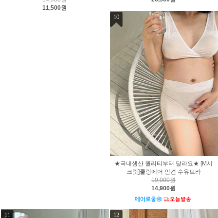
11,500원
10
★국내생산 퀄리티부터 달라요★ [M시
크릿]쿨링에어 인견 수유브라
19,000원
14,900원
11
12