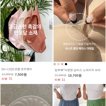
[뉴니끄]모코랩 로우팬티
임부복*이편한 심리스 노와이어 브라
12,000원
7,500원
21,900원
18,700원
리뷰: 72
리뷰: 11