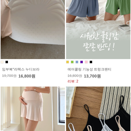
임부복*라텍스 누디브라
에어쿨링 기능성 트렁크팬티
19,700원
16,800원
16,800원
13,700원
리뷰: 2