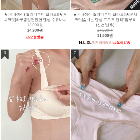
★(국내생산) 퀄리티부터 달라요!!★[M
★국내생산 퀄리티부터 달라요!!★[M시
시크릿]하루종일편안한 텐셀 수유나시
크릿]숨쉬는 텐셀 드로즈 팬티*임부복
18,000원
(산전/산후)
14,900원
14,900원
11,900원
6
7