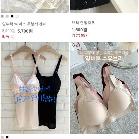
브라 연장후크
임부복*아이스 무봉제 팬티
1,500원
8,900원
5,700원
리뷰: 997
리뷰: 5