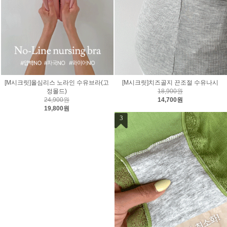
[M시크릿]올심리스 노라인 수유브라(고
[M시크릿]치즈골지 끈조절 수유나시
정몰드)
18,900원
24,900원
14,700원
19,800원
3