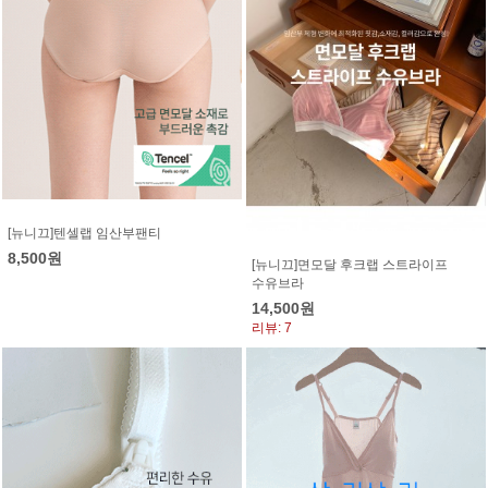
[뉴니끄]텐셀랩 임산부팬티
8,500원
[뉴니끄]면모달 후크랩 스트라이프
수유브라
14,500원
리뷰: 7