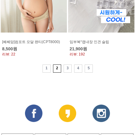
임부복*캡내장 인견 슬립
[쎄쎄맘]컴포트 모달 팬티(CPT8000)
21,900원
8,500원
리뷰: 192
리뷰: 22
1
2
3
4
5