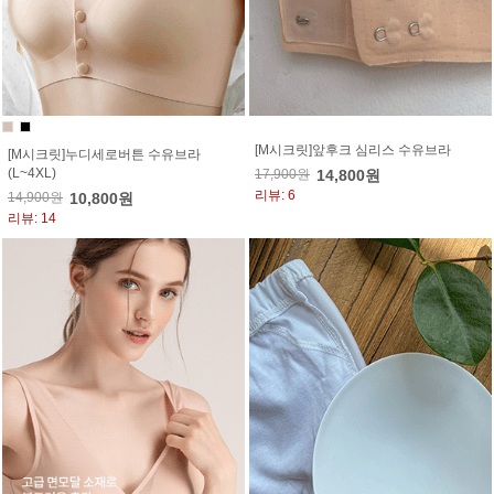
[M시크릿]앞후크 심리스 수유브라
[M시크릿]누디세로버튼 수유브라
(L~4XL)
17,900원
14,800원
리뷰: 6
14,900원
10,800원
리뷰: 14