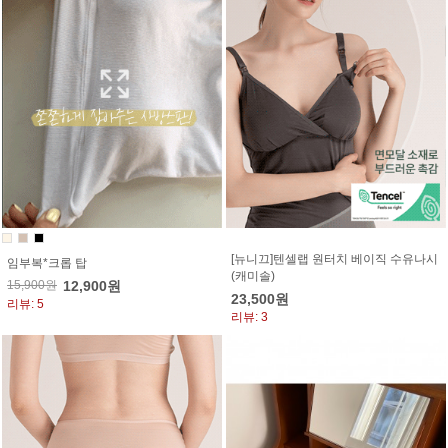
[뉴니끄]텐셀랩 원터치 베이직 수유나시
임부복*크롭 탑
(캐미솔)
15,900원
12,900원
23,500원
리뷰: 5
리뷰: 3