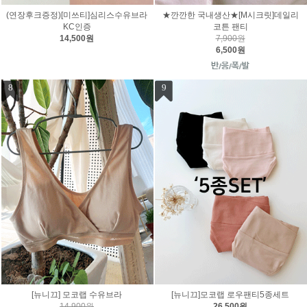
(연장후크증정)[미쓰티]심리스수유브라
★깐깐한 국내생산★[M시크릿]데일리
KC인증
코튼 팬티
14,500원
7,900원
6,500원
8
9
[뉴니끄] 모코랩 수유브라
[뉴니끄]모코랩 로우팬티5종세트
14,900원
26,500원