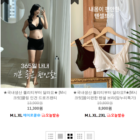
★국내생산 퀄리티부터 달라요★ [M시
★국내생산 퀄리티부터 달라요!!★[M시
크릿]쿨링 인견 드로즈팬티
크릿]몸이편한 텐셀 브라(맘누리특가)
13,900원
19,800원
11,300원
8,900원