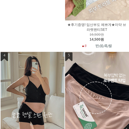
★후기증명! 임산부도 예쁘게★마약 브
라렛팬티SET
16,500원
14,500원
4
5