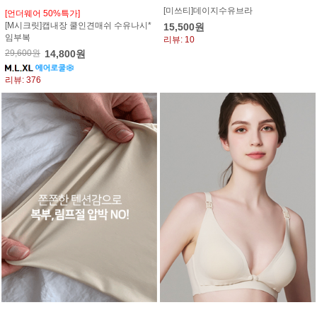
[미쓰티]데이지수유브라
[언더웨어 50%특가]
[M시크릿]캡내장 쿨인견매쉬 수유나시*
15,500원
임부복
리뷰: 10
29,600원
14,800원
리뷰: 376