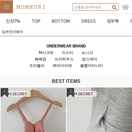
신상7%
TOP
BOTTOM
DRESS
임부복
임부언더웨어
UNDERWEAR BRAND
M시크릿
미스티
뉴니끄
쎄쎄맘
프라하우스
맘스데이
프라벨라
쁘띠마리에
블룸마터니티
BEST ITEMS
1
2