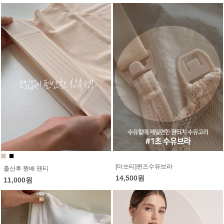
[미쓰티]퀸즈수유브라
출산후 똥배 팬티
14,500원
11,000원