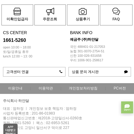
미확인입급자
주문조회
상품후기
FAQ
CS CENTER
BANK INFO
예금주 (주)하얀달
1661-5260
국민 488401-01-217053
open 10:00 ~ 18:00
농협 301-0070-2754-51
토/일/공휴일 휴무
신한 100-026-831658
lunch 12:00 ~ 13: 00
우리 1006-901-258617
고객센터 연결
상품 문의 게시판
이용안내
이용약관
개인정보처리방침
PC버전
주식회사 하얀달
대표 : 엄하정 ㅣ 개인정보 보호 책임자 : 엄하정
사업자 등록번호 : 201-86-01983
통신판매업신고번호 : 제2018-고양일산서-0260호
전화 : 1661-5260 ㅣ 팩스 : 02-6953-5261
주소 : 경기도 고양시 일산서구 덕이로 227