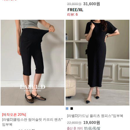
31,600원
39,800원
리뷰: 6
[제작오픈 20%]
[라벨D]가드닝 플리츠 원피스*임부복
[라벨D]쿨링스판 썸머슬릿 카프리 팬츠*
19,600원
22,800원
임부복