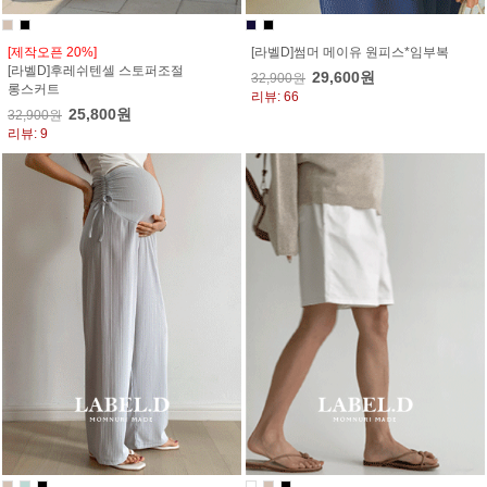
[제작오픈 20%]
[라벨D]썸머 메이유 원피스*임부복
[라벨D]후레쉬텐셀 스토퍼조절
29,600원
32,900원
롱스커트
리뷰: 66
25,800원
32,900원
리뷰: 9