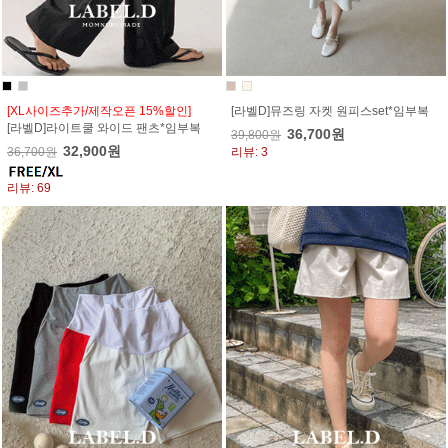
[XL사이즈추가/제작오픈 15%할인]
[라벨D]뮤즈링 자켓 원피스set*임부복
[라벨D]라이트쿨 와이드 팬츠*임부복
36,700원
39,800원
32,900원
36,700원
리뷰: 3
리뷰: 69