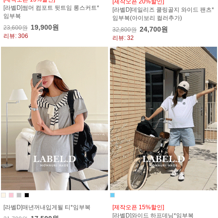
[제작오픈 20%할인]
[라벨D]썸머 컴포트 뒷트임 롱스커트*
[라벨D]데일리즈 쿨링골지 와이드 팬츠*
임부복
임부복(아이보리 컬러추가)
19,900원
23,600원
24,700원
32,800원
리뷰: 306
리뷰: 32
[라벨D]매년꺼내입게될 티*임부복
[제작오픈 15%할인]
[라벨D]와이드 하프데님*임부복