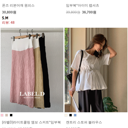
폰즈 리본어깨 원피스
임부복*아이미 랩셔츠
30,800원
39,800원
36,700원
리뷰: 48
[라벨D]라이트쿨링 엠보 스커트*임부복
캔트리 스토퍼 블라우스