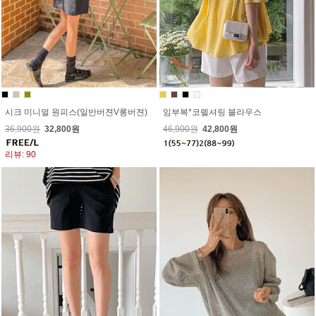
시크 미니멀 원피스(일반버젼V롱버젼)
임부복*코렐셔링 블라우스
36,900원
32,800원
46,900원
42,800원
리뷰: 90