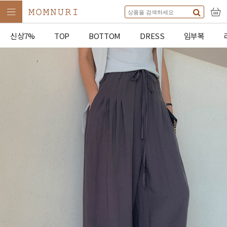
신상7%
TOP
BOTTOM
DRESS
임부복