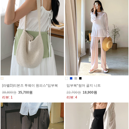
[라벨D]리본즈 투웨이 원피스*임부복
임부복*썸머 골지 니트
38,800원
35,700원
22,700원
18,900원
리뷰: 1
리뷰: 4