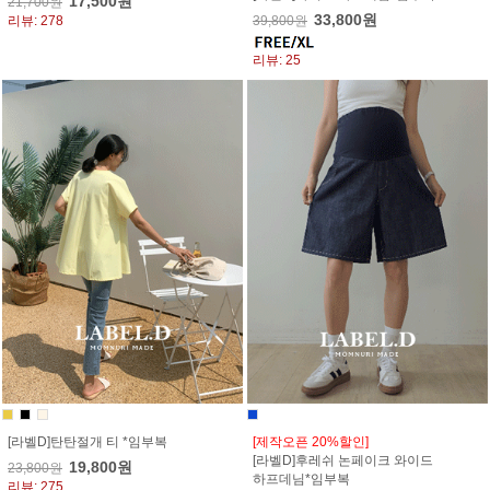
17,500원
21,700원
33,800원
리뷰: 278
39,800원
리뷰: 25
[라벨D]탄탄절개 티 *임부복
[제작오픈 20%할인]
[라벨D]후레쉬 논페이크 와이드
19,800원
23,800원
하프데님*임부복
리뷰: 275