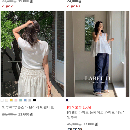
23,400원
19,800원
24,000원
리뷰: 21
리뷰: 43
임부복*부클소다 브이넥 반팔니트
[제작오픈 15%]
[라벨D]라이트 논페이크 와이드 데님*
23,700원
21,600원
임부복
45,900원
37,800원