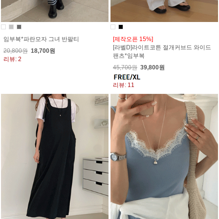
임부복*파란모자 그녀 반팔티
[제작오픈 15%]
[라벨D]라이트코튼 절개커브드 와이드
20,800원
18,700원
팬츠*임부복
리뷰: 2
45,700원
39,800원
리뷰: 11