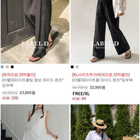
[제작오픈 20%할인]
[XL사이즈추가/제작오픈 15%할인]
[라벨D]라이트쿨링 엠보 와이드 팬츠*
[라벨D]라이트쿨 와이드 팬츠*임부복
임부복
36,700원
32,900원
29,900원
23,800원
리뷰: 338
리뷰: 69