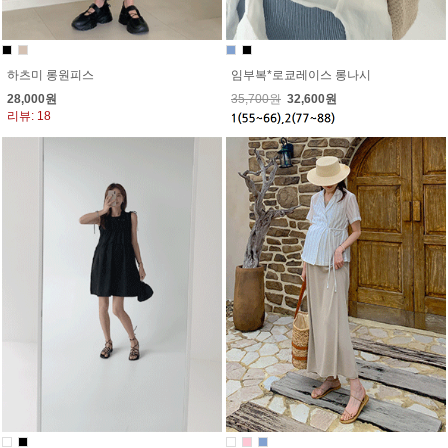
임부복*로쿄레이스 롱나시
하츠미 롱원피스
35,700원
32,600원
28,000원
리뷰: 18