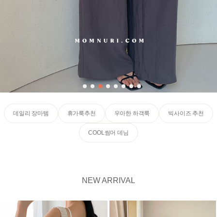
데일리 장마템
휴가룩추천
우아한 하객룩
빅사이즈 추천
COOL썸머 데님
NEW ARRIVAL