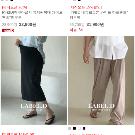
[제작오픈 20%]
[제작오픈 15%할인]
[라벨D]아쿠아골지 옆셔링복대 와이드
[라벨D]내츄럴코튼 와이드 하프팬츠*
팬츠*임부복
임부복
22,800원
31,900원
28,900원
36,700원
리뷰: 34
[제작오픈 15%할인]