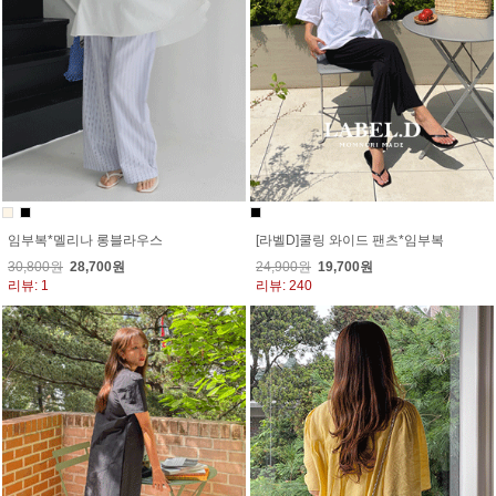
임부복*멜리나 롱블라우스
[라벨D]쿨링 와이드 팬츠*임부복
30,800원
28,700원
24,900원
19,700원
리뷰: 1
리뷰: 240