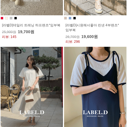
[라벨D]데일리 트레닝 하프팬츠*임부복
[라벨D]시원해서좋아 린넨 4부팬츠*
임부복
19,700원
25,900원
19,600원
리뷰: 145
26,700원
리뷰: 296