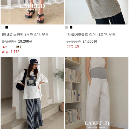
[라벨D]스판짱 3부팬츠*임부복
[라벨D]코렐드 썸머 니트*임부복
27,500원
19,200원
27,900원
24,600원
리뷰: 19
리뷰: 1,773