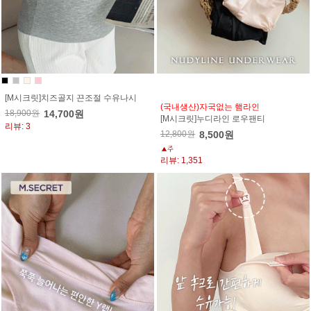
[M시크릿]치즈골지 끈조절 수유나시
(국내생산)자국없는 햄라인
18,900원
14,700원
[M시크릿]누디라인 로우팬티
리뷰: 3
12,800원
8,500원
리뷰: 1,351