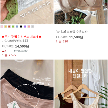
[뉴니끄] 모코랩 수유브라
★후기증명! 임산부도 예쁘게★
14,900원
11,500원
마약 브라렛팬티SET
리뷰: 720
16,500원
14,500원
리뷰: 2,577