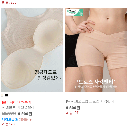
리뷰: 255
[뉴니끄]모코랩 드로즈 사각팬티
[언더웨어 30%특가]
시원한 에어 인견브라
9,500원
리뷰: 97
12,900원
9,900원
리뷰: 90