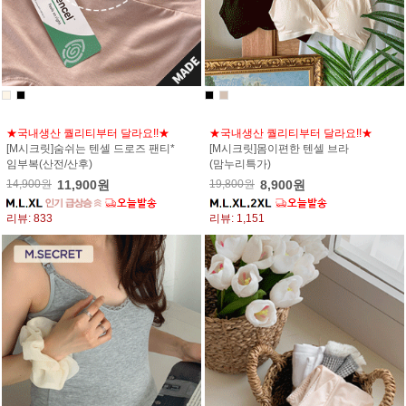
★국내생산 퀄리티부터 달라요!!★
★국내생산 퀄리티부터 달라요!!★
[M시크릿]숨쉬는 텐셀 드로즈 팬티*
[M시크릿]몸이편한 텐셀 브라
임부복(산전/산후)
(맘누리특가)
14,900원
11,900원
19,800원
8,900원
리뷰: 833
리뷰: 1,151