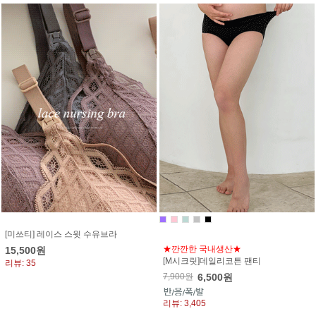
[미쓰티] 레이스 스윗 수유브라
★깐깐한 국내생산★
15,500원
[M시크릿]데일리코튼 팬티
리뷰: 35
7,900원
6,500원
리뷰: 3,405