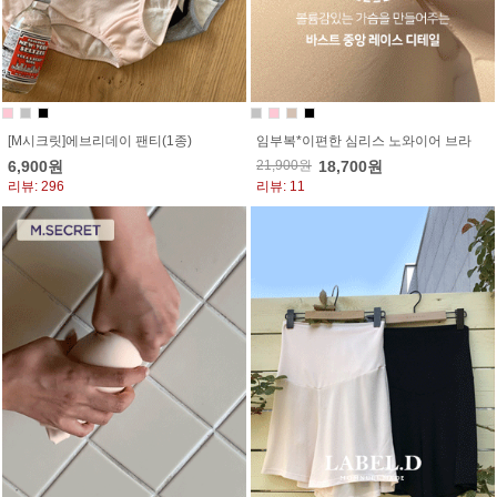
[M시크릿]에브리데이 팬티(1종)
임부복*이편한 심리스 노와이어 브라
6,900원
21,900원
18,700원
리뷰: 296
리뷰: 11