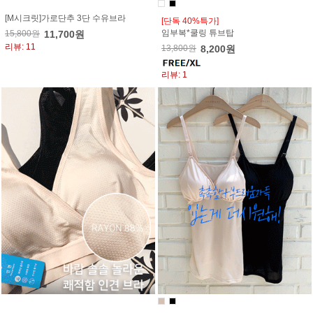
[M시크릿]가로단추 3단 수유브라
[단독 40%특가]
임부복*쿨링 튜브탑
15,800원
11,700원
리뷰: 11
13,800원
8,200원
리뷰: 1