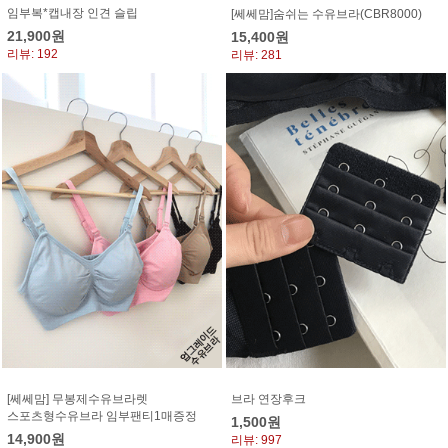
임부복*캡내장 인견 슬립
[쎄쎄맘]숨쉬는 수유브라(CBR8000)
21,900원
15,400원
리뷰: 192
리뷰: 281
[쎄쎄맘] 무봉제수유브라렛
브라 연장후크
스포츠형수유브라 임부팬티1매증정
1,500원
14,900원
리뷰: 997