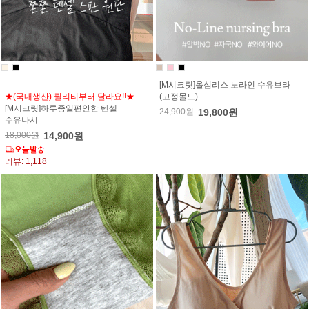
[M시크릿]올심리스 노라인 수유브라
★(국내생산) 퀄리티부터 달라요!!★
(고정몰드)
[M시크릿]하루종일편안한 텐셀
24,900원
19,800원
수유나시
18,000원
14,900원
리뷰: 1,118