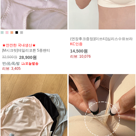
(연장후크증정)[미쓰티]심리스수유브라
KC인증
★깐깐한 국내생산★
[M시크릿]데일리코튼 5종팬티
14,500원
리뷰: 10,076
32,500원
28,900원
리뷰: 3,405