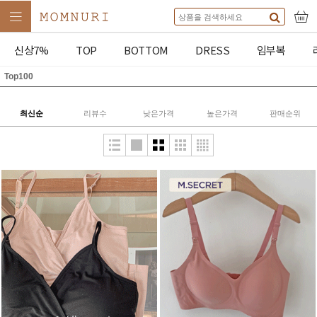
신상7%
TOP
BOTTOM
DRESS
임부복
Top100
최신순
리뷰수
낮은가격
높은가격
판매순위