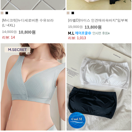
[M시크릿]누디세로버튼 수유브라
[라벨D]아이스 인견매쉬속바지*임부복
(L~4XL)
15,900원
13,800원
14,900원
10,800원
리뷰: 14
리뷰: 1,013