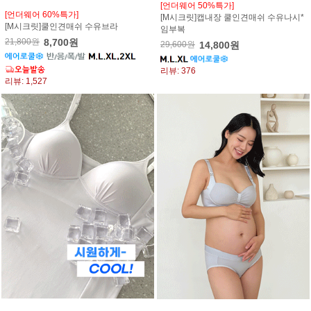
[언더웨어 50%특가]
[언더웨어 60%특가]
[M시크릿]캡내장 쿨인견매쉬 수유나시*
[M시크릿]쿨인견매쉬 수유브라
임부복
21,800원
8,700원
29,600원
14,800원
리뷰: 376
리뷰: 1,527