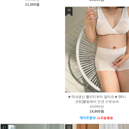
11,500원
10
★국내생산 퀄리티부터 달라요★ [M시
크릿]쿨링에어 인견 수유브라
19,000원
14,900원
11
12