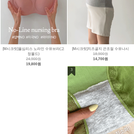
[M시크릿]올심리스 노라인 수유브라(고
[M시크릿]치즈골지 끈조절 수유나시
정몰드)
18,900원
24,900원
14,700원
19,800원
3