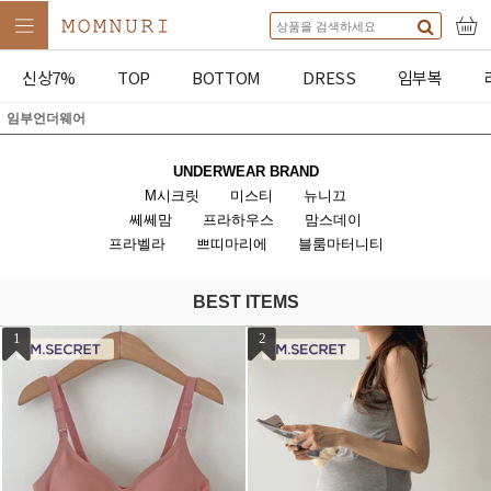
신상7%
TOP
BOTTOM
DRESS
임부복
임부언더웨어
UNDERWEAR BRAND
M시크릿
미스티
뉴니끄
쎄쎄맘
프라하우스
맘스데이
프라벨라
쁘띠마리에
블룸마터니티
BEST ITEMS
1
2