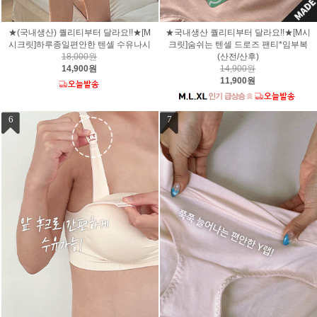
★(국내생산) 퀄리티부터 달라요!!★[M
★국내생산 퀄리티부터 달라요!!★[M시
시크릿]하루종일편안한 텐셀 수유나시
크릿]숨쉬는 텐셀 드로즈 팬티*임부복
18,000원
(산전/산후)
14,900원
14,900원
11,900원
6
7