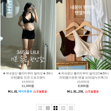
★국내생산 퀄리티부터 달라요★ [M시
★국내생산 퀄리티부터 달라요!!★[M시
크릿]쿨링 인견 드로즈팬티
크릿]몸이편한 텐셀 브라(맘누리특가)
13,900원
19,800원
11,300원
8,900원