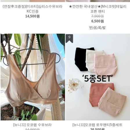
(연장후크증정)[미쓰티]심리스수유브라
★깐깐한 국내생산★[M시크릿]데일리
KC인증
코튼 팬티
14,500원
7,900원
6,500원
8
9
[뉴니끄] 모코랩 수유브라
[뉴니끄]모코랩 로우팬티5종세트
14,900원
26,500원