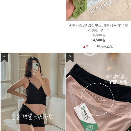
★후기증명! 임산부도 예쁘게★마약 브
라렛팬티SET
16,500원
14,500원
4
5