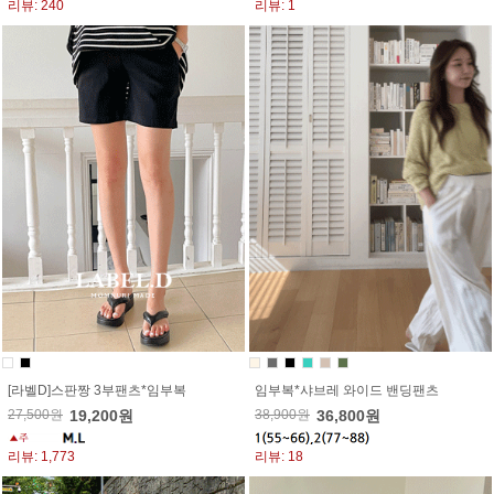
리뷰: 240
리뷰: 1
[라벨D]스판짱 3부팬츠*임부복
임부복*샤브레 와이드 밴딩팬츠
27,500원
19,200원
38,900원
36,800원
리뷰: 1,773
리뷰: 18