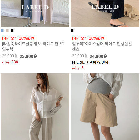
[제작오픈 20%할인]
[제작오픈 20%할인]
[라벨D]라이트쿨링 엠보 와이드 팬츠*
임부복*아이스썸머 와이드 인생텐션
임부복
팬츠
29,900원
23,800원
32,900원
24,800원
리뷰: 338
리뷰: 6