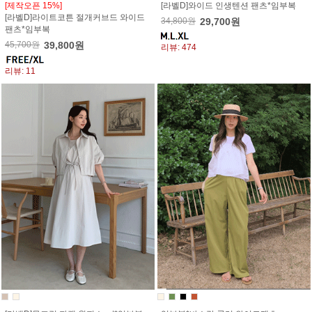
[제작오픈 15%]
[라벨D]와이드 인생텐션 팬츠*임부복
[라벨D]라이트코튼 절개커브드 와이드
34,800원
29,700원
팬츠*임부복
45,700원
39,800원
리뷰: 474
리뷰: 11