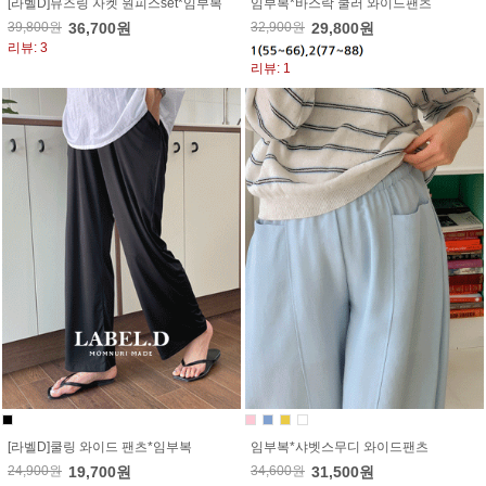
[라벨D]뮤즈링 자켓 원피스set*임부복
임부복*바스락 쿨러 와이드팬츠
39,800원
36,700원
32,900원
29,800원
리뷰: 3
리뷰: 1
[라벨D]쿨링 와이드 팬츠*임부복
임부복*샤벳스무디 와이드팬츠
24,900원
19,700원
34,600원
31,500원