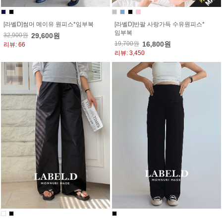
[라벨D]썸머 메이유 원피스*임부복
[라벨D]반팔 사랑가득 수유원피스*
임부복
32,900원
29,600원
19,700원
16,800원
리뷰: 66
리뷰: 3,450