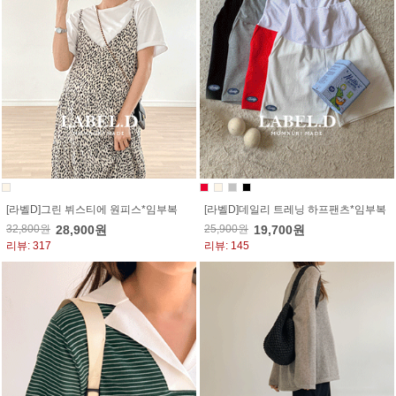
[라벨D]그린 뷔스티에 원피스*임부복
[라벨D]데일리 트레닝 하프팬츠*임부복
32,800원
28,900원
25,900원
19,700원
리뷰: 317
리뷰: 145