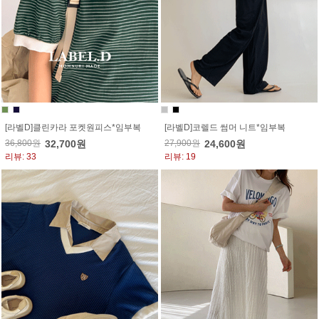
[라벨D]클린카라 포켓원피스*임부복
[라벨D]코렐드 썸머 니트*임부복
36,800원
32,700원
27,900원
24,600원
리뷰: 33
리뷰: 19