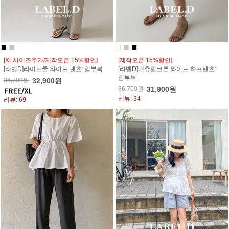
[XL사이즈추가/제작오픈 15%할인]
[제작오픈 15%할인]
[라벨D]라이트쿨 와이드 팬츠*임부복
[라벨D]내츄럴코튼 와이드 하프팬츠*
임부복
36,700원
32,900원
36,700원
31,900원
리뷰: 34
리뷰: 69