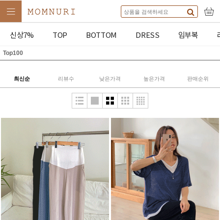
신상7%
TOP
BOTTOM
DRESS
임부복
Top100
최신순
리뷰수
낮은가격
높은가격
판매순위