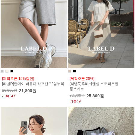
[제작오픈 15%할인]
[제작오픈 20%]
[라벨D]런데이 버뮤다 하프팬츠*임부복
[라벨D]후레쉬텐셀 스토퍼조절
롱스커트
26,900원
21,800원
32,900원
25,800원
리뷰: 47
리뷰: 9