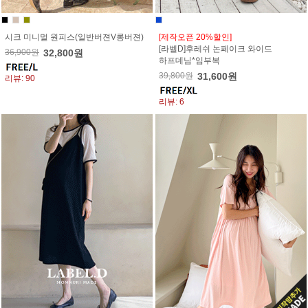
시크 미니멀 원피스(일반버젼V롱버젼)
[제작오픈 20%할인]
[라벨D]후레쉬 논페이크 와이드
36,900원
32,800원
하프데님*임부복
39,800원
31,600원
리뷰: 90
리뷰: 6