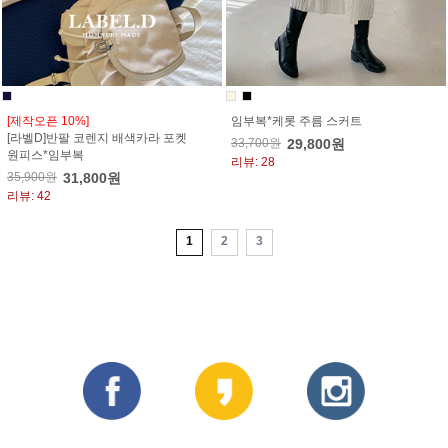
[제작오픈 10%]
임부복*케롯 주름 스커트
[라벨D]반팔 코렌지 배색카라 포켓
33,700원
29,800원
원피스*임부복
리뷰: 28
35,900원
31,800원
리뷰: 42
1
2
3