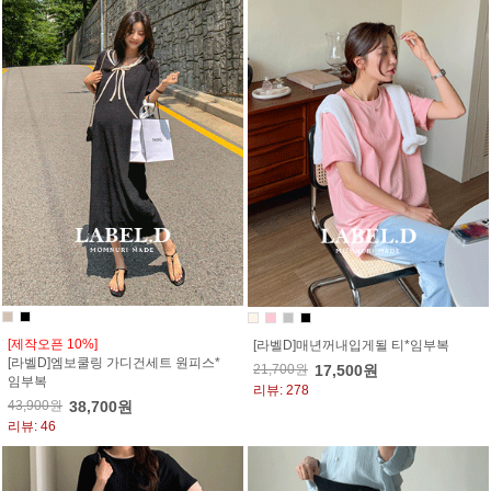
[제작오픈 10%]
[라벨D]매년꺼내입게될 티*임부복
[라벨D]엠보쿨링 가디건세트 원피스*
21,700원
17,500원
임부복
리뷰: 278
43,900원
38,700원
리뷰: 46