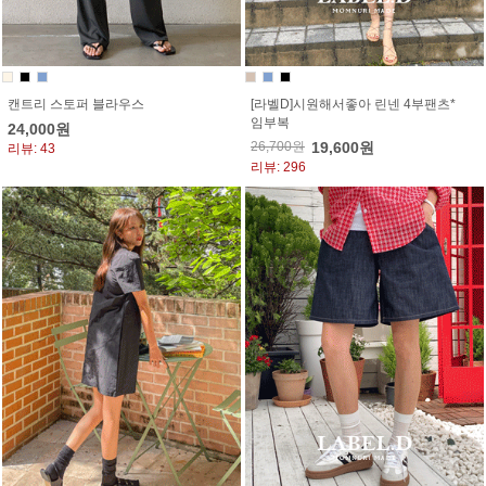
캔트리 스토퍼 블라우스
[라벨D]시원해서좋아 린넨 4부팬츠*
임부복
24,000원
26,700원
19,600원
리뷰: 43
리뷰: 296