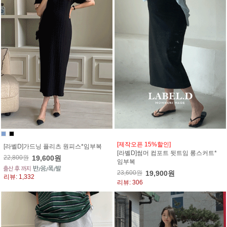
[제작오픈 15%할인]
[라벨D]가드닝 플리츠 원피스*임부복
[라벨D]썸머 컴포트 뒷트임 롱스커트*
22,800원
19,600원
임부복
23,600원
19,900원
리뷰: 1,332
리뷰: 306