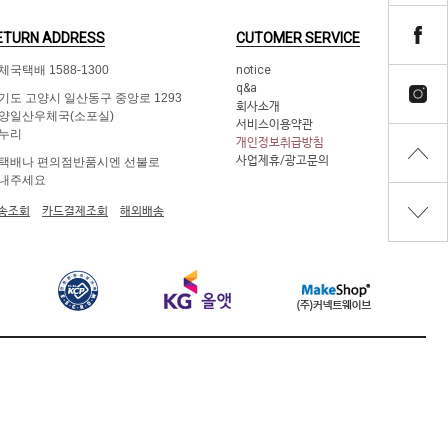
ETURN ADDRESS
CUTOMER SERVICE
체국택배 1588-1300
notice
q&a
기도 고양시 일산동구 중앙로 1293
회사소개
양일산우체국(소포실)
서비스이용약관
누리
개인정보취급방침
사업제휴/광고문의
택배나 편의점반품시엔 선불로
내주세요
송조회
카드결제조회
해외배송