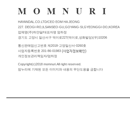
커뮤니티
HAYANDAL.CO.LTD/CEO EOM HA JEONG
227. DEOGI-RO,ILSANSEO-GU,GOYANG-SI,GYEONGGI-DO,KOREA
이벤트
업체명(주)하얀달/대표자명 엄하정
경기도 고양시 일산서구 덕이로227(덕이로,성화빌딩)(우)10206
리뷰
통신판매업신고번호 제2018-고양일산서-0260호
맘누리뉴스
(사업자정보확인)
사업자등록번호 201-86-01983
다이어리
개인정보관리책임자/엄하정
리얼체험단모집
Copyright(c)2018 momnuri.All right reserved.
맘누리에 기재된 모든 이미지와 내용의 무단도용을 금합니다
만삭사진컨테스트
아기사진컨테스트
고객센터 1661-5260
미확인입금자보기
공지사항
자주묻는질문
이용안내