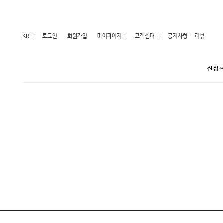
KR
로그인
회원가입
마이페이지
고객센터
공지사항
리뷰
신상~
카테고리
베스트100
원피스
코디아이템
라벨디
블라우스/니트
특가상품
오늘발송
티/나시
홈웨어
세일50-80%
아우터
요가복
임산부화장품
임산부하의
수영복
1+1세일
레깅스/스타킹
언더웨어
기획전
수유복
앱특가