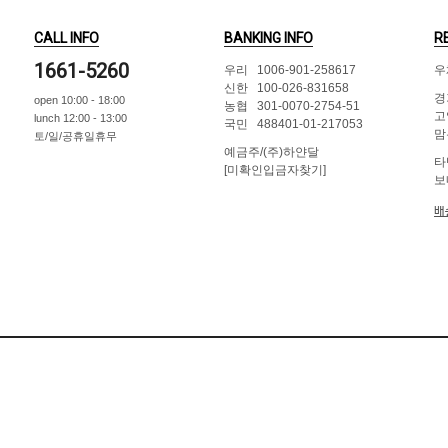
CALL INFO
BANKING INFO
R
1661-5260
우리 1006-901-258617
우
신한 100-026-831658
경
open 10:00 - 18:00
농협 301-0070-2754-51
고
lunch 12:00 - 13:00
국민 488401-01-217053
맘
토/일/공휴일휴무
예금주/(주)하얀달
타
[미확인입금자찾기]
보
배