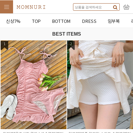
신상7%
TOP
BOTTOM
DRESS
임부복
BEST ITEMS
1
2