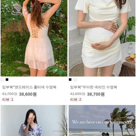
임부복*앤드레이스 홀터넥 수영복
임부복*우아한 넥라인 수영복
41,700원
38,600원
41,600원
38,700원
리뷰: 1
리뷰: 2