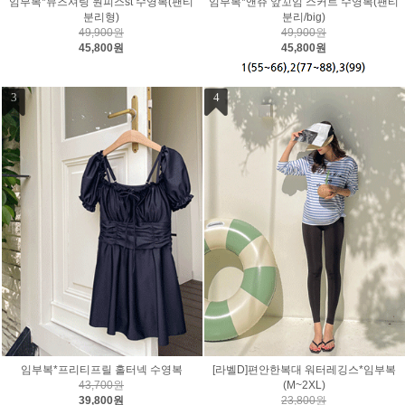
임부복*뮤즈셔링 원피스st 수영복(팬티
임부복*앤쥬 앞꼬임 스커트 수영복(팬티
분리형)
분리/big)
49,900원
49,900원
45,800원
45,800원
3
4
임부복*프리티프릴 홀터넥 수영복
[라벨D]편안한복대 워터레깅스*임부복
43,700원
(M~2XL)
39,800원
23,800원