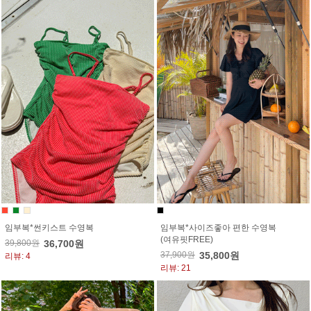
임부복*썬키스트 수영복
임부복*사이즈좋아 편한 수영복
(여유핏FREE)
39,800원
36,700원
37,900원
35,800원
리뷰: 4
리뷰: 21