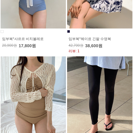
임부복*샤르르 비치볼레로
임부복*헤이료 긴팔 수영복
20,900원
17,800원
42,700원
38,600원
리뷰: 1