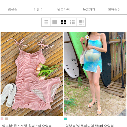
최신순
리뷰수
낮은가격
높은가격
판매순위
임부복*뮤즈셔링 원피스st 수영복
임부복*아쿠아나염 랩set 수영복