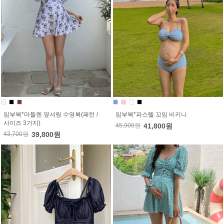
임부복*마들렌 옆셔링 수영복(패턴 /
임부복*파스텔 꼬임 비키니
사이즈 3가지)
45,900원
41,800원
43,700원
39,800원