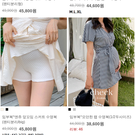
(팬티분리형)
48,700원
44,600원
49,900원
45,800원
임부복*앤쥬 앞꼬임 스커트 수영복
임부복*모던한 랩 수영복(1/2두사이즈)
(팬티분리/big)
44,900원
38,600원
49,900원
45,800원
리뷰: 46