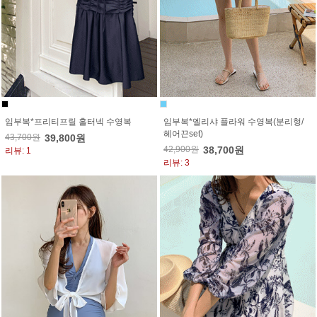
임부복*프리티프릴 홀터넥 수영복
임부복*엘리샤 플라워 수영복(분리형/
헤어끈set)
43,700원
39,800원
42,900원
38,700원
리뷰: 1
리뷰: 3