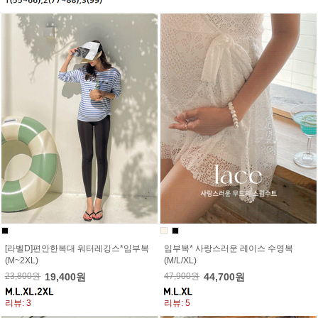
[라벨D]편안한복대 워터레깅스*임부복
임부복* 사랑스러운 레이스 수영복
(M~2XL)
(M/L/XL)
23,800원
19,400원
47,900원
44,700원
리뷰: 3
리뷰: 5