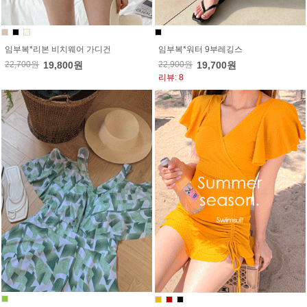
임부복*리본 비치웨어 가디건
임부복*워터 9부레깅스
22,700원
19,800원
22,900원
19,700원
리뷰: 8