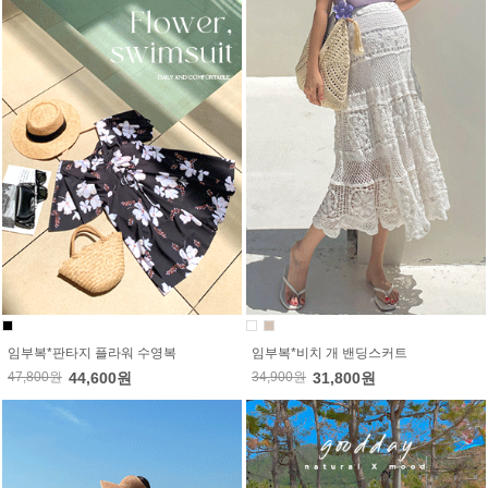
임부복*판타지 플라워 수영복
임부복*비치 개 밴딩스커트
47,800원
44,600원
34,900원
31,800원