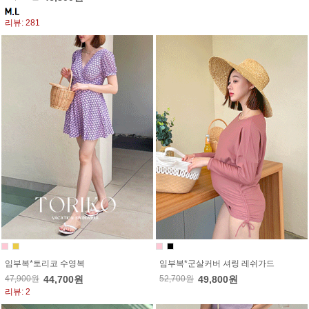
리뷰: 281
임부복*토리코 수영복
임부복*군살커버 셔링 레쉬가드
47,900원
44,700원
52,700원
49,800원
리뷰: 2