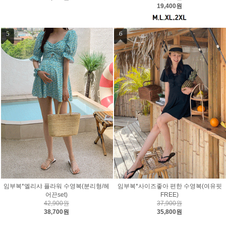
19,400원
5
6
임부복*엘리샤 플라워 수영복(분리형/헤
임부복*사이즈좋아 편한 수영복(여유핏
어끈set)
FREE)
42,900원
37,900원
38,700원
35,800원