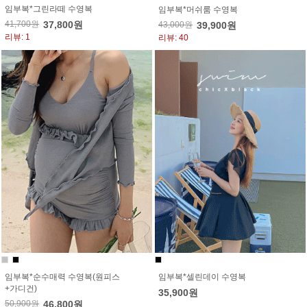
임부복*그린라떼 수영복
임부복*머쉬룸 수영복
41,700원
37,800원
43,000원
39,900원
리뷰: 1
리뷰: 40
임부복*순수매력 수영복(원피스
임부복*셀린데이 수영복
+가디건)
35,900원
50,900원
46,800원