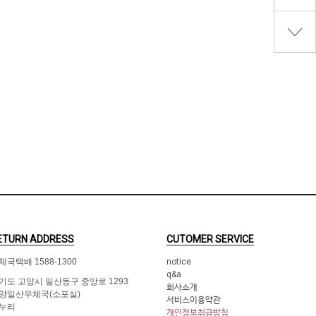
ETURN ADDRESS
CUTOMER SERVICE
체국택배 1588-1300
notice
q&a
기도 고양시 일산동구 중앙로 1293
회사소개
양일산우체국(소포실)
서비스이용약관
누리
개인정보취급방침