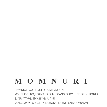
Q&A
제휴/광고문의
배송조회
구매금액별사은품
고객의소리
카드결제조회
마이페이지
로그인
회원가입
마이페이지
장바구니
개인결제
HAYANDAL.CO.LTD/CEO EOM HA JEONG
227. DEOGI-RO,ILSANSEO-GU,GOYANG-SI,GYEONGGI-DO,KOREA
업체명(주)하얀달/대표자명 엄하정
경기도 고양시 일산서구 덕이로227(덕이로,성화빌딩)(우)10206