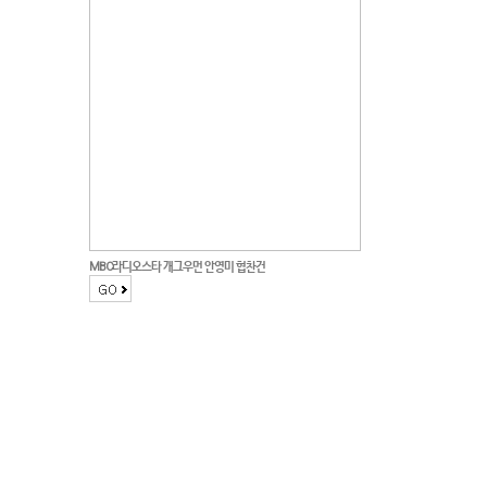
커뮤니티
이벤트
리뷰
맘누리뉴스
다이어리
리얼체험단모집
MBC라디오스타 개그우먼 안영미 협찬건
만삭사진컨테스트
아기사진컨테스트
고객센터 1661-5260
미확인입금자보기
공지사항
자주묻는질문
이용안내