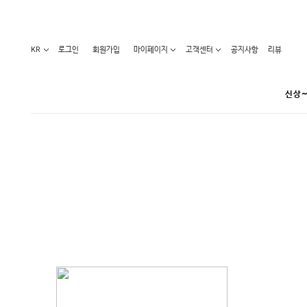
KR
로그인
회원가입
마이페이지
고객센터
공지사항
리뷰
신상~
카테고리
베스트100
원피스
코디아이템
라벨디
블라우스/니트
특가상품
오늘발송
티/나시
홈웨어
세일50-80%
아우터
요가복
임산부화장품
임산부하의
수영복
1+1세일
레깅스/스타킹
언더웨어
기획전
수유복
앱특가