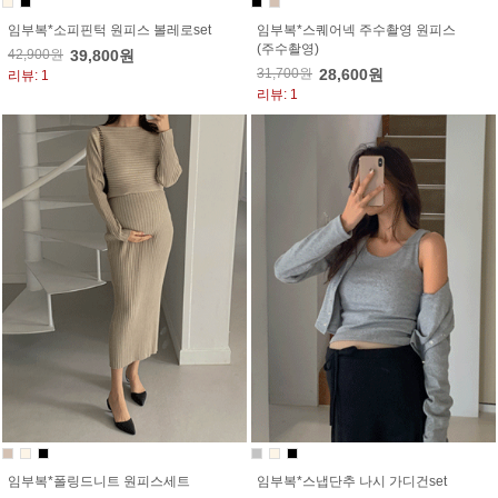
임부복*소피핀턱 원피스 볼레로set
임부복*스퀘어넥 주수촬영 원피스
(주수촬영)
42,900원
39,800원
31,700원
28,600원
리뷰: 1
리뷰: 1
임부복*폴링드니트 원피스세트
임부복*스냅단추 나시 가디건set