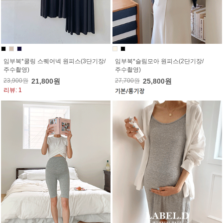
임부복*쿨링 스퀘어넥 원피스(3단기장/
임부복*슬림모아 원피스(2단기장/
주수촬영)
주수촬영)
23,900원
21,800원
27,700원
25,800원
리뷰: 1