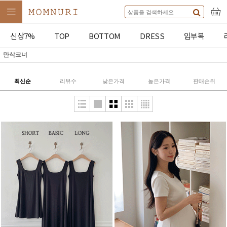
신상7%
TOP
BOTTOM
DRESS
임부복
만삭코너
최신순
리뷰수
낮은가격
높은가격
판매순위