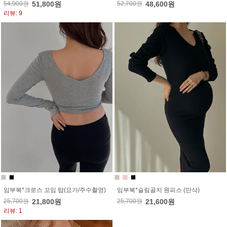
54,900원
51,800원
52,700원
48,600원
리뷰: 9
임부복*크로스 꼬임 탑(요가/주수촬영)
임부복*슬림골지 원피스 (만삭)
25,700원
21,800원
25,700원
21,600원
리뷰: 1