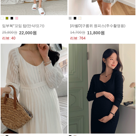
임부복*꼬임 탑(만삭/요가)
[라벨D]구름위 원피스(주수촬영용)
25,800원
22,000원
14,700원
11,800원
리뷰: 40
리뷰: 764