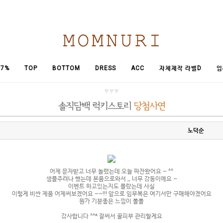
임
7%
TOP
BOTTOM
DRESS
ACC
자체제작 라벨D
노덕순
어제 문자받고 너무 놀랬는데 오늘 짜잔왔어요 ~ ^^
샘플주려나 했는데 본품으로와서 ,, 너무 감동이에요 ~
이벤트 하고있는지도 몰랐는데 사실
이렇게 비싼 제품 어제써보겠어요 ~~!!! 앞으로 임부복은 여기서만 구매해야겠어요
뭔가 기분좋은 느낌이 폴폴
감사합니다 ^^* 잘써서 꿀피부 관리할게요