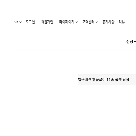
KR
로그인
회원가입
마이페이지
고객센터
공지사항
리뷰
신상~
카테고리
앱구매건 엠끌로이 11종 풀렛 당첨
베스트100
원피스
코디아이템
라벨디
블라우스/니트
특가상품
오늘발송
티/나시
홈웨어
세일50-80%
아우터
요가복
임산부화장품
임산부하의
수영복
1+1세일
레깅스/스타킹
언더웨어
기획전
수유복
앱특가