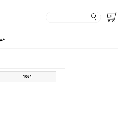
0
부복
1064