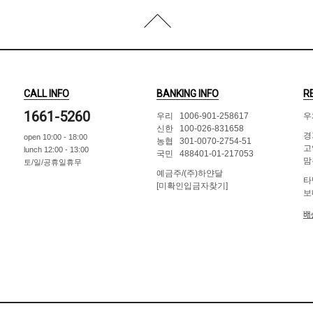
CALL INFO
BANKING INFO
R
1661-5260
우리 1006-901-258617
우
신한 100-026-831658
경
open 10:00 - 18:00
농협 301-0070-2754-51
고
lunch 12:00 - 13:00
국민 488401-01-217053
맘
토/일/공휴일휴무
예금주/(주)하얀달
타
[미확인입금자찾기]
보
배