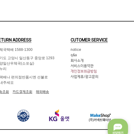
ETURN ADDRESS
CUTOMER SERVICE
체국택배 1588-1300
notice
q&a
기도 고양시 일산동구 중앙로 1293
회사소개
양일산우체국(소포실)
서비스이용약관
누리
개인정보취급방침
사업제휴/광고문의
택배나 편의점반품시엔 선불로
내주세요
송조회
카드결제조회
해외배송