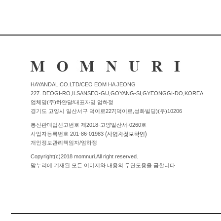
Q&A
제휴/광고문의
배송조회
구매금액별사은품
고객의소리
카드결제조회
마이페이지
HAYANDAL.CO.LTD/CEO EOM HA JEONG
로그인
227. DEOGI-RO,ILSANSEO-GU,GOYANG-SI,GYEONGGI-DO,KOREA
회원가입
업체명(주)하얀달/대표자명 엄하정
경기도 고양시 일산서구 덕이로227(덕이로,성화빌딩)(우)10206
마이페이지
통신판매업신고번호 제2018-고양일산서-0260호
장바구니
(사업자정보확인)
사업자등록번호 201-86-01983
개인정보관리책임자/엄하정
개인결제
Copyright(c)2018 momnuri.All right reserved.
맘누리에 기재된 모든 이미지와 내용의 무단도용을 금합니다