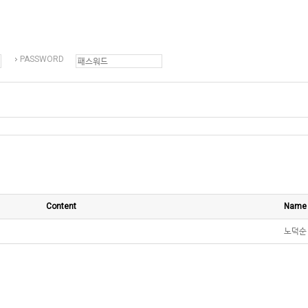
PASSWORD
Content
Name
노덕순