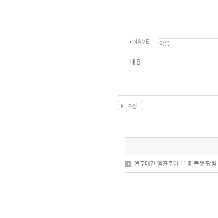
커뮤니티
NAME
이벤트
리뷰
맘누리뉴스
다이어리
리얼체험단모집
만삭사진컨테스트
아기사진컨테스트
고객센터 1661-5260
앱구매건 엠끌로이 11종 풀렛 당첨
미확인입금자보기
공지사항
자주묻는질문
이용안내