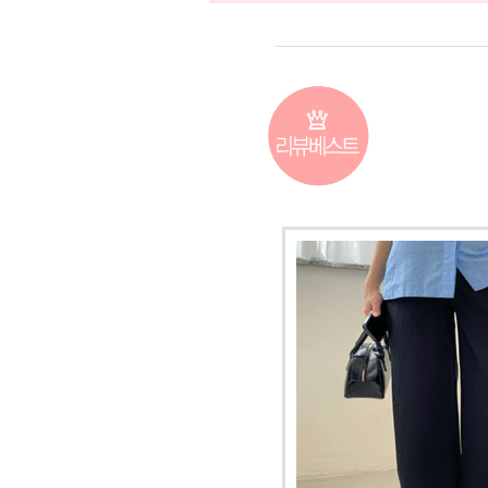
커뮤니티
이벤트
리뷰
맘누리뉴스
다이어리
리얼체험단모집
만삭사진컨테스트
아기사진컨테스트
고객센터 1661-5260
미확인입금자보기
공지사항
자주묻는질문
이용안내