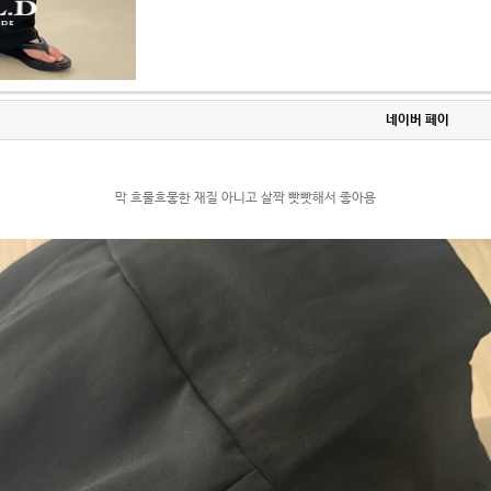
네이버 페이
막 흐물흐뭏한 재질 아니고 살짝 빳빳해서 좋아용