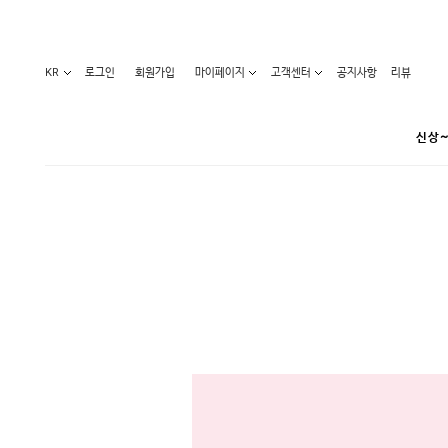
KR
로그인
회원가입
마이페이지
고객센터
공지사항
리뷰
신상~
카테고리
베스트100
원피스
코디아이템
라벨디
블라우스/니트
특가상품
오늘발송
티/나시
홈웨어
세일50-80%
아우터
요가복
임산부화장품
임산부하의
수영복
1+1세일
레깅스/스타킹
언더웨어
기획전
수유복
앱특가