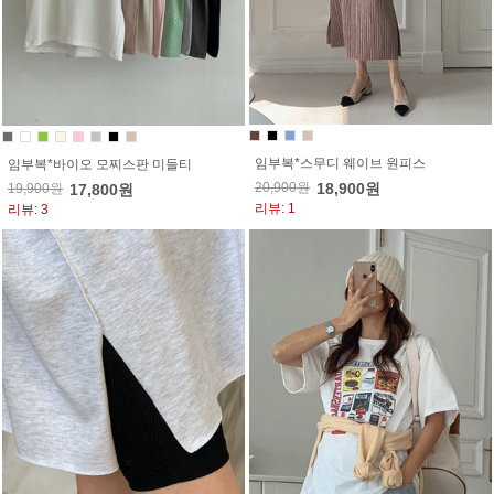
임부복*스무디 웨이브 원피스
임부복*바이오 모찌스판 미들티
20,900원
18,900원
19,900원
17,800원
리뷰: 1
리뷰: 3