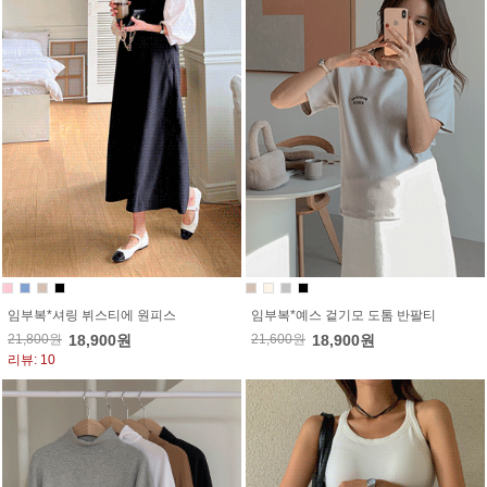
임부복*셔링 뷔스티에 원피스
임부복*예스 겉기모 도톰 반팔티
21,800원
18,900원
21,600원
18,900원
리뷰: 10