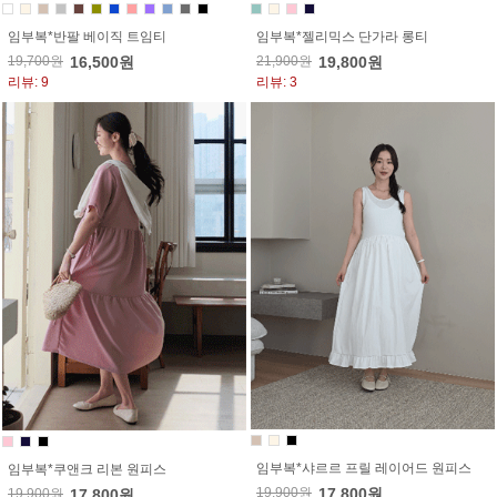
임부복*반팔 베이직 트임티
임부복*젤리믹스 단가라 롱티
19,700원
16,500원
21,900원
19,800원
리뷰: 9
리뷰: 3
임부복*샤르르 프릴 레이어드 원피스
임부복*쿠앤크 리본 원피스
19,900원
17,800원
19,900원
17,800원