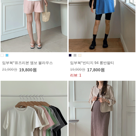
임부복*퓨즈리본 엠보 블라우스
임부복*빈티지 94 롱반팔티
21,900원
19,800원
19,900원
17,800원
리뷰: 1