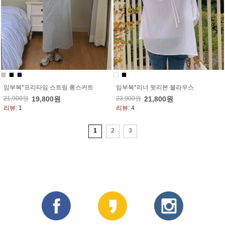
임부복*프리타임 스트링 롱스커트
임부복*리너 뒷리본 블라우스
21,900원
19,800원
23,900원
21,800원
리뷰: 1
리뷰: 4
1
2
3