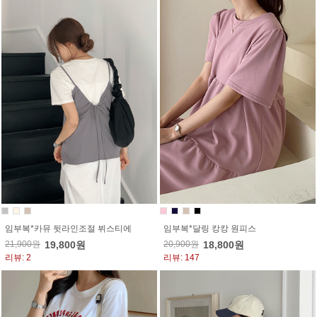
임부복*카뮤 뒷라인조절 뷔스티에
임부복*달링 캉캉 원피스
21,900원
19,800원
20,900원
18,800원
리뷰: 2
리뷰: 147