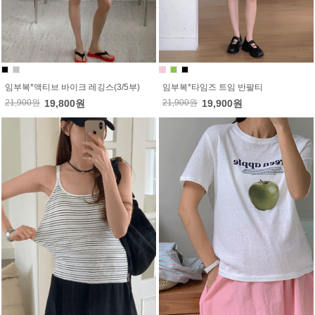
임부복*액티브 바이크 레깅스(3/5부)
임부복*타임즈 트임 반팔티
21,900원
19,800원
21,900원
19,900원