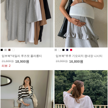
임부복*데일리 루즈핏 폴라롱티
임부복*루루 기모피치 캡내장 나시티
21,600원
18,900원
19,900원
16,800원
리뷰: 2