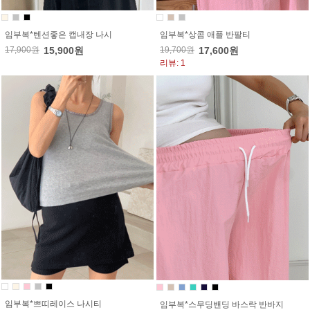
임부복*텐션좋은 캡내장 나시
임부복*상콤 애플 반팔티
17,900원
15,900원
19,700원
17,600원
리뷰: 1
임부복*쁘띠레이스 나시티
임부복*스무딩밴딩 바스락 반바지