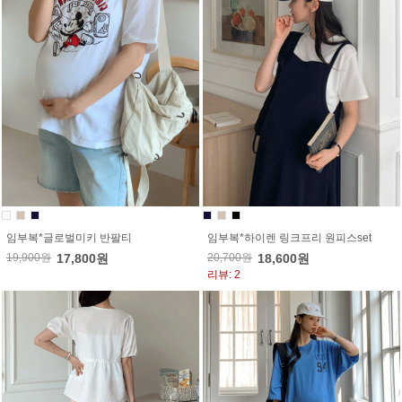
임부복*글로벌미키 반팔티
임부복*하이렌 링크프리 원피스set
19,900원
17,800원
20,700원
18,600원
리뷰: 2