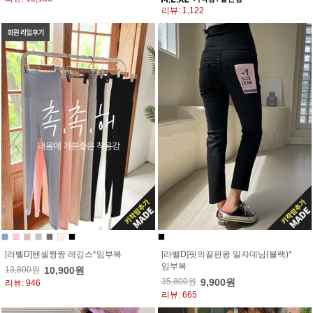
리뷰: 1,122
[라벨D]텐셀짱짱 레깅스*임부복
[라벨D]핏의끝판왕 일자데님(블랙)*
임부복
13,800원
10,900원
35,800원
9,900원
리뷰: 946
리뷰: 665