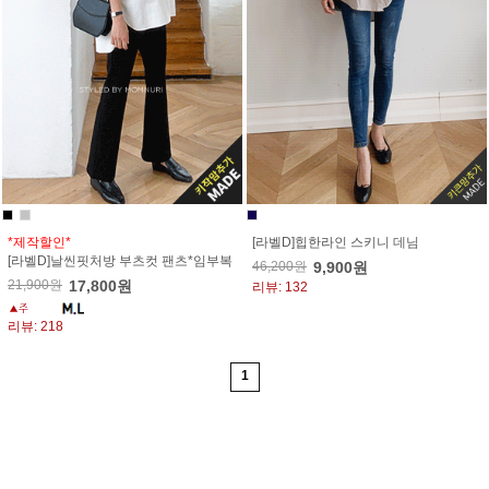
*제작할인*
[라벨D]힙한라인 스키니 데님
[라벨D]날씬핏처방 부츠컷 팬츠*임부복
46,200원
9,900원
21,900원
17,800원
리뷰: 132
리뷰: 218
1