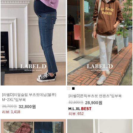
[라벨D]리얼슬림 부츠컷데님(블루)
[라벨D]쫀득부츠컷 면팬츠*임부복
M~2XL*임부복
32,800원
28,900원
36,700원
32,800원
리뷰: 1,418
리뷰: 652