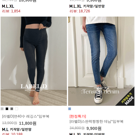
28,900원
9,900원
리뷰: 1,854
리뷰: 18,726
[라벨D]면40수 레깅스*임부복
[한정특가]
[라벨D]스판력짱짱한 데님*임부복
13,900원
11,800원
34,800원
9,900원
리뷰: 10,188