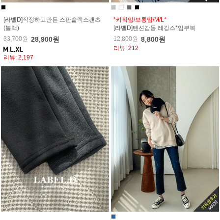
[라벨D]작정하고만든 스판슬랙스팬츠
*키작맘/보통맘/M/L*
(블랙)
[라벨D]텐션감동 레깅스*임부복
33,700원
28,900원
12,800원
8,800원
리뷰: 212
리뷰: 2,197