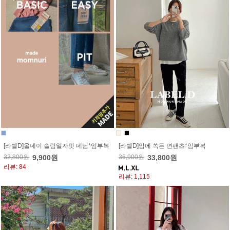
[라벨D]올데이 슬림일자핏 데님*임부복
[라벨D]맘에 쏙든 면팬츠*임부복
32,800원
9,900원
36,900원
33,800원
리뷰: 84
리뷰: 1,115