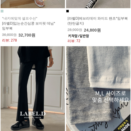
*내키에맞게 셀프수선*
[라벨D]에브리데이 와이드 팬츠*임부복
[라벨D]입는순간심쿵 보이핏 데님*
(탄탄골지)
임부복
28,900원
24,800원
36,800원
32,700원
리뷰: 278
리뷰: 72