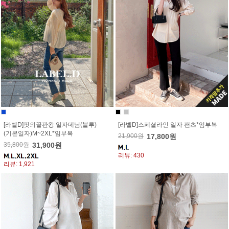
[라벨D]핏의끝판왕 일자데님(블루)
[라벨D]스페셜라인 일자 팬츠*임부복
(기본일자)M~2XL*임부복
21,900원
17,800원
35,800원
31,900원
리뷰: 430
리뷰: 1,921