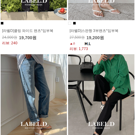
[라벨D]쿨링 와이드 팬츠*임부복
[라벨D]스판짱 3부팬츠*임부복
24,900원
19,700원
27,500원
19,200원
리뷰: 240
리뷰: 1,773