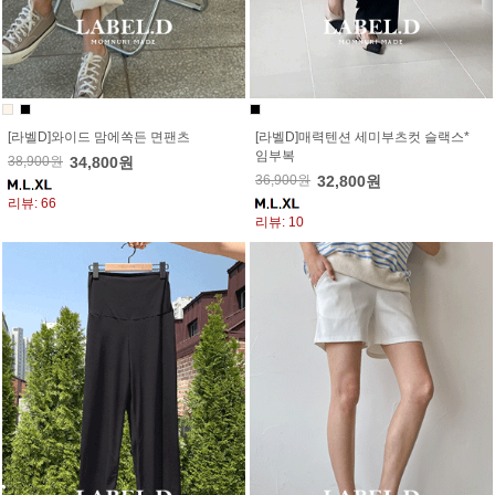
[라벨D]와이드 맘에쏙든 면팬츠
[라벨D]매력텐션 세미부츠컷 슬랙스*
임부복
38,900원
34,800원
36,900원
32,800원
리뷰: 66
리뷰: 10