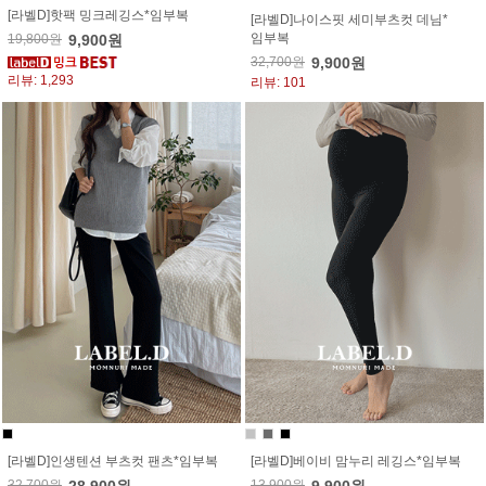
[라벨D]핫팩 밍크레깅스*임부복
[라벨D]나이스핏 세미부츠컷 데님*
임부복
19,800원
9,900원
32,700원
9,900원
리뷰: 1,293
리뷰: 101
[라벨D]인생텐션 부츠컷 팬츠*임부복
[라벨D]베이비 맘누리 레깅스*임부복
32,700원
13,900원