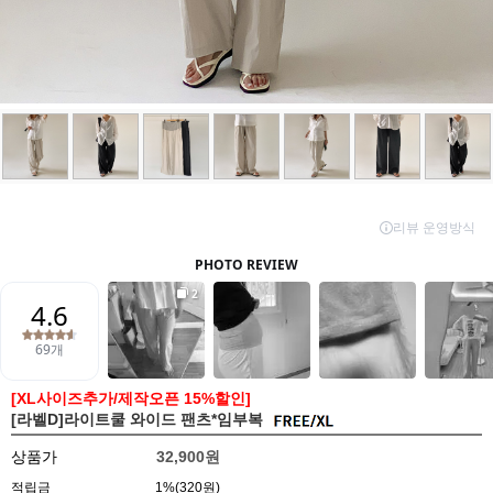
[XL사이즈추가/제작오픈 15%할인]
[라벨D]라이트쿨 와이드 팬츠*임부복
상품가
32,900원
적립금
1%(320원)