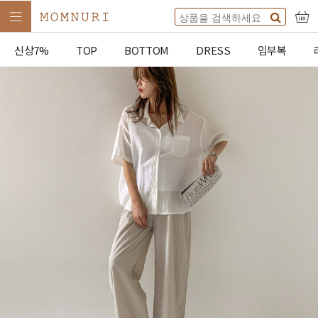
신상7%
TOP
BOTTOM
DRESS
임부복