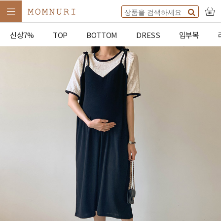
신상7%
TOP
BOTTOM
DRESS
임부복