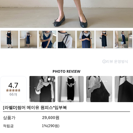
[라벨D]썸머 메이유 원피스*임부복
상품가
29,600원
적립금
1%(290원)