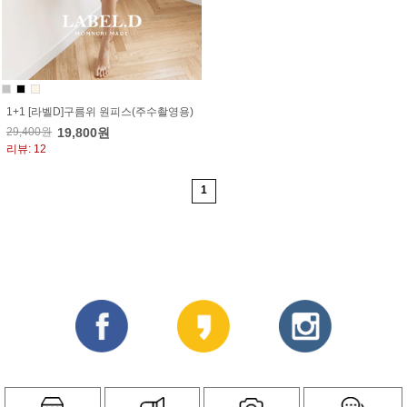
1+1 [라벨D]구름위 원피스(주수촬영용)
29,400원
19,800원
리뷰: 12
1