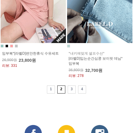
임부복*[라벨D]편안한휴식 수유세트
*내키에맞게 셀프수선*
[라벨D]입는순간심쿵 보이핏 데님*
26,900원
23,800원
임부복
리뷰: 331
36,800원
32,700원
리뷰: 278
1
2
3
4