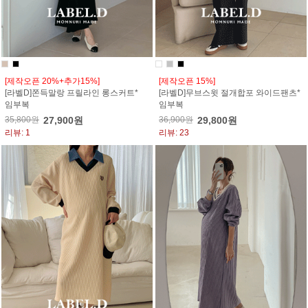
[제작오픈 20%+추가15%]
[제작오픈 15%]
[라벨D]쫀득말랑 프릴라인 롱스커트*
[라벨D]무브스윗 절개합포 와이드팬츠*
임부복
임부복
35,800원
27,900원
36,900원
29,800원
리뷰: 1
리뷰: 23