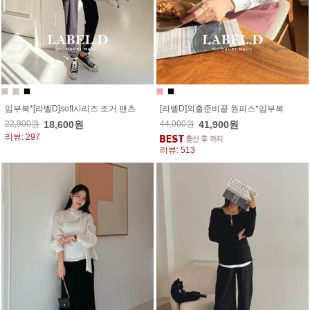
임부복*[라벨D]soft시리즈 조거 팬츠
[라벨D]외출준비끝 원피스*임부복
22,900원
18,600원
44,900원
41,900원
리뷰: 297
리뷰: 513