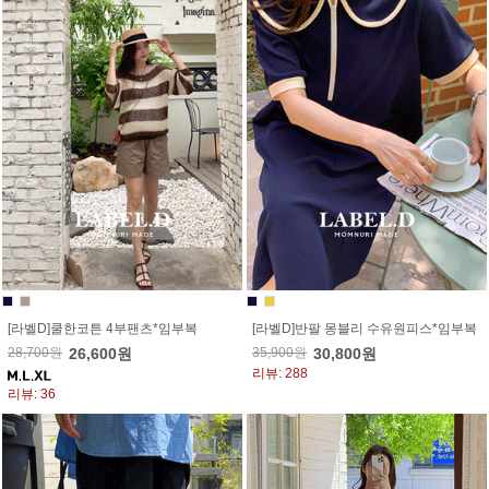
[라벨D]쿨한코튼 4부팬츠*임부복
[라벨D]반팔 몽블리 수유원피스*임부복
28,700원
26,600원
35,900원
30,800원
리뷰: 288
리뷰: 36