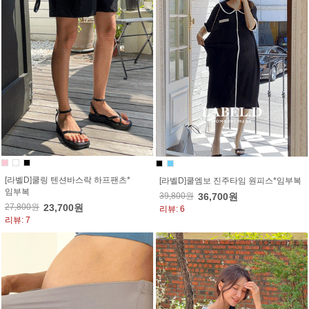
[라벨D]쿨링 텐션바스락 하프팬츠*
[라벨D]쿨엠보 진주타임 원피스*임부복
임부복
39,800원
36,700원
27,800원
23,700원
리뷰: 6
리뷰: 7