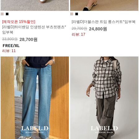
[제작오픈 15%할인]
[라벨D]더블스판 트임 롱스커트*임부복
[라벨D]하이밴딩 인생텐션 부츠컷팬츠*
29,700원
24,800원
임부복
리뷰: 17
33,800원
28,700원
리뷰: 11