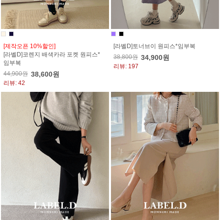
[제작오픈 10%할인]
[라벨D]토너브이 원피스*임부복
[라벨D]코렌지 배색카라 포켓 원피스*
38,800원
34,900원
임부복
리뷰: 197
44,900원
38,600원
리뷰: 42