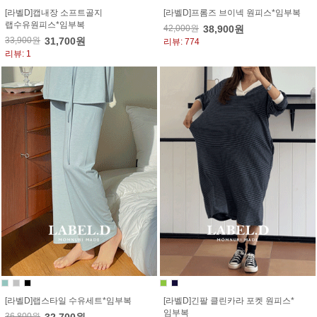
[라벨D]캡내장 소프트골지
[라벨D]프롬즈 브이넥 원피스*임부복
랩수유원피스*임부복
42,000원
38,900원
33,900원
31,700원
리뷰: 774
리뷰: 1
[라벨D]랩스타일 수유세트*임부복
[라벨D]긴팔 클린카라 포켓 원피스*
임부복
36,800원