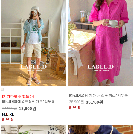
[라벨D]쿨링 카라 셔츠 원피스*임부복
[기간한정 60%특가]
[라벨D]맘에쏙든 5부 팬츠*임부복
38,900원
35,700원
리뷰: 9
34,800원
13,900원
리뷰: 5