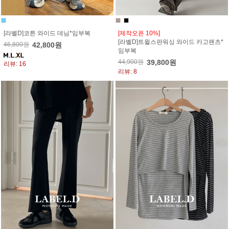
[라벨D]코튼 와이드 데님*임부복
[제작오픈 10%]
[라벨D]트윌스판워싱 와이드 카고팬츠*
46,800원
42,800원
임부복
44,900원
39,800원
리뷰: 16
리뷰: 8