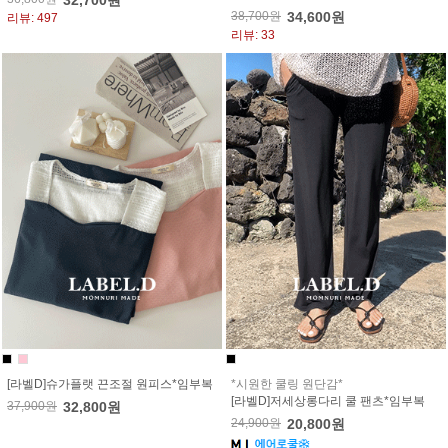
32,700원
38,700원
34,600원
리뷰: 497
리뷰: 33
[라벨D]슈가플랫 끈조절 원피스*임부복
*시원한 쿨링 원단감*
[라벨D]저세상롱다리 쿨 팬츠*임부복
37,900원
32,800원
24,900원
20,800원