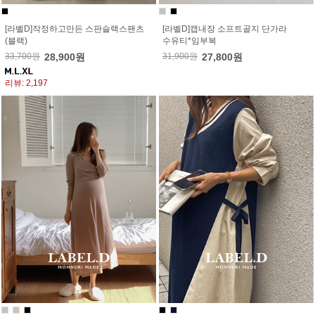
[라벨D]작정하고만든 스판슬랙스팬츠
[라벨D]캡내장 소프트골지 단가라
(블랙)
수유티*임부복
33,700원
28,900원
31,900원
27,800원
리뷰: 2,197