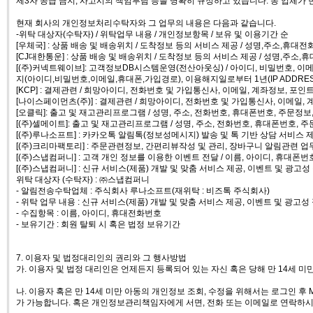
제3자 공급 금지, 사고시의 책임부담 등을 명확히 규정하고 있습니다. 동 업체가
현재 회사의 개인정보처리수탁자와 그 업무의 내용은 다음과 같습니다.
-위탁 대상자(수탁자) / 위탁업무 내용 / 개인정보항목 / 보유 및 이용기간 순
[우체국] : 상품 배송 및 배송위치 / 도착정보 등의 서비스 제공 / 성명,주소,휴대전
[CJ대한통운] : 상품 배송 및 배송위치 / 도착정보 등의 서비스 제공 / 성명,주소,
[(주)커넥트웨이브]: 고객정보DB시스템운영(전산아웃싱) / 아이디, 비밀번호, 이메일,
지(아이디,비밀번호,이메일,휴대폰,가입경로), 이용해지일로부터 1년(IP ADDRES
[KCP] : 결제관련 / 희망아이디, 전화번호 및 가입통신사, 이메일, 계좌정보, 포인
[나이스페이먼츠(주)] : 결제관련 / 희망아이디, 전화번호 및 가입통신사, 이메일, 
[오클릭]: 출고 및 재고관리프로그램 / 성명, 주소, 전화번호, 휴대폰번호, 주문정보
[(주)셀메이트]: 출고 및 재고관리프로그램 / 성명, 주소, 전화번호, 휴대폰번호, 
[(주)루나소프트] : 카카오톡 알림톡(정보성메시지) 발송 및 톡 기반 상담 서비스 제
[(주)크리마팩토리] : 주문관련정보, 간편리뷰작성 및 관리, 장바구니 알림관련 
[(주)스냅컴퍼니] : 고객 개인 정보를 이용한 이벤트 전달 / 이름, 아이디, 휴대폰
[(주)스냅컴퍼니] : 신규 서비스(제품) 개발 및 맞춤 서비스 제공, 이벤트 및 광고
위탁 대상자 (수탁자) : ㈜스냅컴퍼니
- 알림전송수탁업체 : 주식회사 루나소프트(재위탁 : 비즈톡 주식회사)
- 위탁 업무 내용 : 신규 서비스(제품) 개발 및 맞춤 서비스 제공, 이벤트 및 광고
- 수집항목 : 이름, 아이디, 휴대전화번호
- 보유기간 : 회원 탈퇴 시 혹은 법정 보유기간
7. 이용자 및 법정대리인의 권리와 그 행사방법
가. 이용자 및 법정 대리인은 언제든지 등록되어 있는 자신 혹은 당해 만 14세 
나. 이용자 혹은 만 14세 미만 아동의 개인정보 조회, 수정을 위해서는 로그인 후 
가 가능합니다. 혹은 개인정보관리책임자에게 서면, 전화 또는 이메일로 연락하시