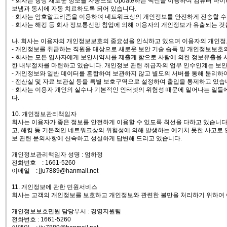
- 회사는 항상 새로운 정보를 자동으로 Update하는 백신을 이용하여 컴퓨터 바
보냄과 동시에 자동 치료하도록 되어 있습니다.
- 회사는 암호알고리즘을 이용하여 네트워크상의 개인정보를 안전하게 전송할 수 있
- 회사는 해킹 등 회사 정보통신망 침입에 의해 이용자의 개인정보가 유출되는 
나. 회사는 이용자의 개인정보보호의 중요성을 인식하고 있으며 이용자의 개인정
- 개인정보를 취급하는 직원을 대상으로 새로운 보안 기술 습득 및 개인정보보호
- 회사는 모든 입사자에게 보안서약서를 제출케 함으로 사람에 의한 정보유출을 
한 내부절차를 마련하고 있습니다. 개인정보 관련 취급자의 업무 인수인계는 보안
- 개인정보와 일반 데이터를 혼합하여 보관하지 않고 별도의 서버를 통해 분리하
- 전산실 및 자료 보관실 등을 특별 보호구역으로 설정하여 출입을 통제하고 있습
- 회사는 이용자 개인의 실수나 기본적인 인터넷의 위험성 때문에 일어나는 일들에
다.
10. 개인정보관리책임자
회사는 이용자가 좋은 정보를 안전하게 이용할 수 있도록 최선을 다하고 있습니다
고, 해킹 등 기본적인 네트워크상의 위험성에 의해 발생하는 예기치 못한 사고로
보 관련 문의사항에 신속하고 성실하게 답변해 드리고 있습니다.
개인정보관리책임자 성명 : 엄하정
전화번호 : 1661-5260
이메일 : jju7889@hanmail.net
11. 개인정보에 관한 민원서비스
회사는 고객의 개인정보를 보호하고 개인정보와 관련한 불만을 처리하기 위하여
개인정보보호민원 담당부서 : 경영지원팀
전화번호 : 1661-5260