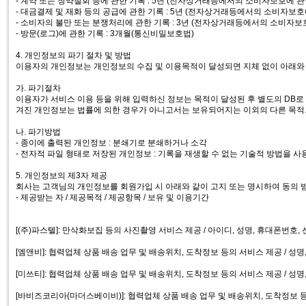
- 계약 또는 청약철회 등에 관한 기록 : 5년 (전자상거래등에서의 소비자보호에 관
- 대금결제 및 재화 등의 공급에 관한 기록 : 5년 (전자상거래등에서의 소비자보호
- 소비자의 불만 또는 분쟁처리에 관한 기록 : 3년 (전자상거래등에서의 소비자보
- 방문(로그)에 관한 기록 : 3개월(통신비밀보호법)
4. 개인정보의 파기 절차 및 방법
이용자의 개인정보는 개인정보의 수집 및 이용목적이 달성되면 지체 없이 아래와
가. 파기절차
이용자가 서비스 이용 등을 위해 입력하신 정보는 목적이 달성된 후 별도의 DB로 
겨진 개인정보는 법률에 의한 경우가 아니고서는 보유되어지는 이외의 다른 목적
나. 파기방법
- 종이에 출력된 개인정보 : 분쇄기로 분쇄하거나 소각
- 전자적 파일 형태로 저장된 개인정보 : 기록을 재생할 수 없는 기술적 방법을 
5. 개인정보의 제3자 제공
회사는 고객님의 개인정보를 회원가입 시 아래와 같이 고지 또는 명시하여 동의 
- 제공받는 자 / 제공목적 / 제공항목 / 보유 및 이용기간
[(주)파스텔]: 만삭화보집 등의 사진촬영 서비스 제공 / 아이디, 성명, 휴대폰번호,
[엠앤비]: 협력업체 상품 배송 업무 및 배송위치, 도착정보 등의 서비스 제공 / 성명
[미쓰티]: 협력업체 상품 배송 업무 및 배송위치, 도착정보 등의 서비스 제공 / 성명
[바비즈코리아(마더스베이비)]: 협력업체 상품 배송 업무 및 배송위치, 도착정보 등의