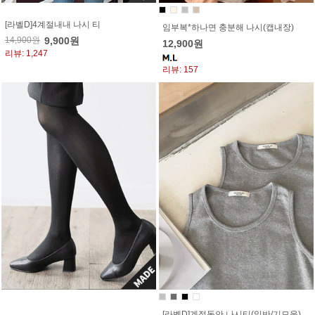
[라벨D]4계절내내 나시 티
임부복*하나면 충분해 나시(캡내장)
14,900원
9,900원
12,900원
리뷰: 1,247
리뷰: 157
[라벨D]계절동안 나시티(일반/기모울)