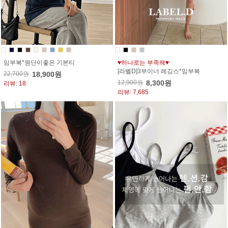
임부복*원단이좋은 기본티
♥하나로는 부족해♥
[라벨D]3부이너 레깅스*임부복
22,700원
18,900원
12,900원
8,300원
리뷰: 18
리뷰: 7,685