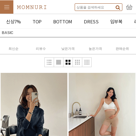
신상7%
TOP
BOTTOM
DRESS
임부복
BASIC
최신순
리뷰수
낮은가격
높은가격
판매순위