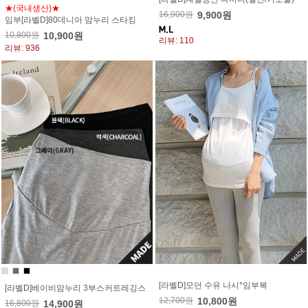
★(국내생산)★
16,900원
9,900원
임부[라벨D]80데니아 맘누리 스타킹
10,800원
10,900원
리뷰: 110
리뷰: 936
[라벨D]모던 수유 나시*임부복
[라벨D]베이비맘누리 3부스커트레깅스
12,700원
10,800원
16,800원
14,900원