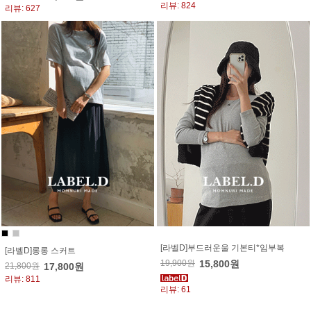
리뷰: 824
리뷰: 627
[라벨D]부드러운울 기본티*임부복
[라벨D]롱롱 스커트
19,900원
15,800원
21,800원
17,800원
리뷰: 811
리뷰: 61