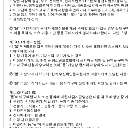
2. 받는 사람의 성명, 주소, 전화번호, 전자우편주소(또는 이동전화번호) 등의 
3. 약관내용, 청약철회권이 제한되는 서비스, 배송료·설치비 등의 비용부담과 
4. 이 약관에 동의하고 위 3.호의 사항을 확인하거나 거부하는 표시 (예, 마우스 
5. 재화 등의 구매신청 및 이에 관한 확인 또는 “몰”의 확인에 대한 동의
6. 결제방법의 선택
② “몰”이 제3자에게 구매자 개인정보를 제공·위탁할 필요가 있는 경우 실제 구
보 이용 목적 및 보유·이용 기간 등을 구매자에게 명시하여야 합니다. 다만 「
제10조 (계약의 성립)
① “몰”은 제9조와 같은 구매신청에 대하여 다음 각 호에 해당하면 승낙하지 
지하여야 합니다.
1. 신청 내용에 허위, 기재누락, 오기가 있는 경우
2. 미성년자가 담배, 주류 등 청소년보호법에서 금지하는 재화 및 용역을 구매
3. 기타 구매신청에 승낙하는 것이 “몰” 기술상 현저히 지장이 있다고 판단하는
② “몰”의 승낙이 제12조제1항의 수신확인통지형태로 이용자에게 도달한 시점
③ “몰”의 승낙의 의사표시에는 이용자의 구매 신청에 대한 확인 및 판매가능 여
제11조(지급방법)
“몰”에서 구매한 재화 또는 용역에 대한 대금지급방법은 다음 각 호의 방법 중 
1. 폰뱅킹, 인터넷뱅킹, 메일 뱅킹 등의 각종 계좌이체
2. 선불카드, 직불카드, 신용카드 등의 각종 카드 결제
3. 온라인무통장입금
4. 전자화폐에 의한 결제
5. 수령 시 대금지급
6. 마일리지 등 “몰”이 지급한 포인트에 의한 결제