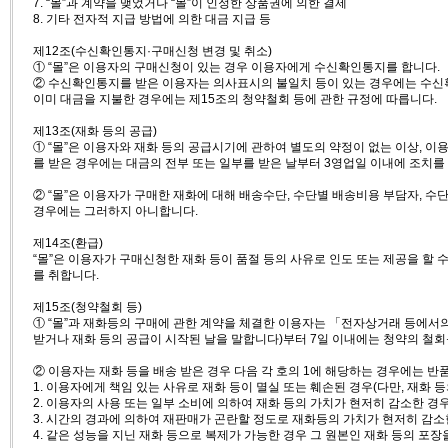
7. “몰”과 계약을 맺었거나 “몰”이 인정한 상품권에 의한 결제
8. 기타 전자적 지급 방법에 의한 대금 지급 등
제12조(수신확인통지·구매신청 변경 및 취소)
① “몰”은 이용자의 구매신청이 있는 경우 이용자에게 수신확인통지를 합니다.
② 수신확인통지를 받은 이용자는 의사표시의 불일치 등이 있는 경우에는 수신확인
이미 대금을 지불한 경우에는 제15조의 청약철회 등에 관한 규정에 따릅니다.
제13조(재화 등의 공급)
① “몰”은 이용자와 재화 등의 공급시기에 관하여 별도의 약정이 없는 이상, 이용
를 받은 경우에는 대금의 전부 또는 일부를 받은 날부터 3영업일 이내에 조치를 
② “몰”은 이용자가 구매한 재화에 대해 배송수단, 수단별 배송비용 부담자, 수
경우에는 그러하지 아니합니다.
제14조(환급)
“몰”은 이용자가 구매신청한 재화 등이 품절 등의 사유로 인도 또는 제공을 할
를 취합니다.
제15조(청약철회 등)
① “몰”과 재화등의 구매에 관한 계약을 체결한 이용자는 「전자상거래 등에서의
받거나 재화 등의 공급이 시작된 날을 말합니다)부터 7일 이내에는 청약의 철회
② 이용자는 재화 등을 배송 받은 경우 다음 각 호의 1에 해당하는 경우에는 반품
1. 이용자에게 책임 있는 사유로 재화 등이 멸실 또는 훼손된 경우(다만, 재화
2. 이용자의 사용 또는 일부 소비에 의하여 재화 등의 가치가 현저히 감소한 경
3. 시간의 경과에 의하여 재판매가 곤란할 정도로 재화등의 가치가 현저히 감소
4. 같은 성능을 지닌 재화 등으로 복제가 가능한 경우 그 원본인 재화 등의 포장