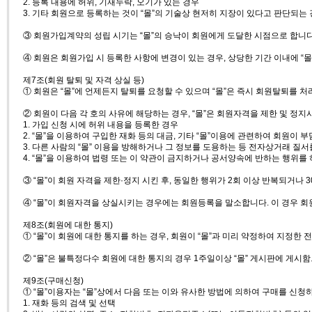
2. 등록 내용에 허위, 기재누락, 오기가 있는 경우
3. 기타 회원으로 등록하는 것이 “몰”의 기술상 현저히 지장이 있다고 판단되는
③ 회원가입계약의 성립 시기는 “몰”의 승낙이 회원에게 도달한 시점으로 합니다
④ 회원은 회원가입 시 등록한 사항에 변경이 있는 경우, 상당한 기간 이내에 “
제7조(회원 탈퇴 및 자격 상실 등)
① 회원은 “몰”에 언제든지 탈퇴를 요청할 수 있으며 “몰”은 즉시 회원탈퇴를 처
② 회원이 다음 각 호의 사유에 해당하는 경우, “몰”은 회원자격을 제한 및 정지
1. 가입 신청 시에 허위 내용을 등록한 경우
2. “몰”을 이용하여 구입한 재화 등의 대금, 기타 “몰”이용에 관련하여 회원이
3. 다른 사람의 “몰” 이용을 방해하거나 그 정보를 도용하는 등 전자상거래 질
4. “몰”을 이용하여 법령 또는 이 약관이 금지하거나 공서양속에 반하는 행위를
③ “몰”이 회원 자격을 제한·정지 시킨 후, 동일한 행위가 2회 이상 반복되거나
④ “몰”이 회원자격을 상실시키는 경우에는 회원등록을 말소합니다. 이 경우 회
제8조(회원에 대한 통지)
① “몰”이 회원에 대한 통지를 하는 경우, 회원이 “몰”과 미리 약정하여 지정한 
② “몰”은 불특정다수 회원에 대한 통지의 경우 1주일이상 “몰” 게시판에 게시
제9조(구매신청)
① “몰”이용자는 “몰”상에서 다음 또는 이와 유사한 방법에 의하여 구매를 신청
1. 재화 등의 검색 및 선택