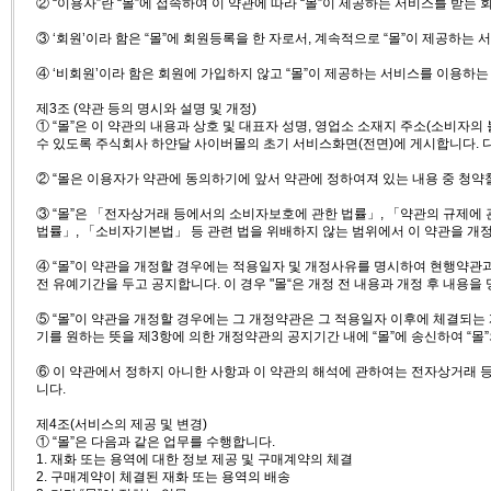
② “이용자”란 “몰”에 접속하여 이 약관에 따라 “몰”이 제공하는 서비스를 받는 
③ ‘회원’이라 함은 “몰”에 회원등록을 한 자로서, 계속적으로 “몰”이 제공하는 
④ ‘비회원’이라 함은 회원에 가입하지 않고 “몰”이 제공하는 서비스를 이용하는
제3조 (약관 등의 명시와 설명 및 개정)
① “몰”은 이 약관의 내용과 상호 및 대표자 성명, 영업소 소재지 주소(소비
수 있도록 주식회사 하얀달 사이버몰의 초기 서비스화면(전면)에 게시합니다. 다
② “몰은 이용자가 약관에 동의하기에 앞서 약관에 정하여져 있는 내용 중 청
③ “몰”은 「전자상거래 등에서의 소비자보호에 관한 법률」, 「약관의 규제에
법률」, 「소비자기본법」 등 관련 법을 위배하지 않는 범위에서 이 약관을 개정
④ “몰”이 약관을 개정할 경우에는 적용일자 및 개정사유를 명시하여 현행약관
전 유예기간을 두고 공지합니다. 이 경우 "몰“은 개정 전 내용과 개정 후 내용
⑤ “몰”이 약관을 개정할 경우에는 그 개정약관은 그 적용일자 이후에 체결되는
기를 원하는 뜻을 제3항에 의한 개정약관의 공지기간 내에 “몰”에 송신하여 “
⑥ 이 약관에서 정하지 아니한 사항과 이 약관의 해석에 관하여는 전자상거래 
니다.
제4조(서비스의 제공 및 변경)
① “몰”은 다음과 같은 업무를 수행합니다.
1. 재화 또는 용역에 대한 정보 제공 및 구매계약의 체결
2. 구매계약이 체결된 재화 또는 용역의 배송