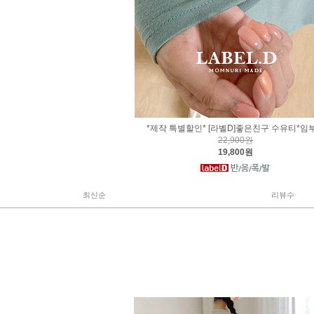
*제작 특별할인* [라벨D]좋은친구 수유티*임
22,900원
19,800원
최신순
리뷰수