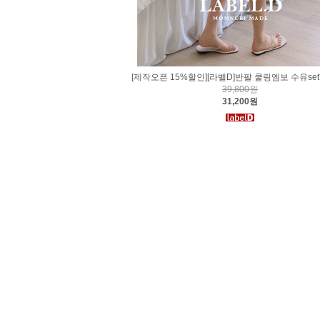
[제작오픈 15%할인][라벨D]반팔 쿨링엠보 수유se
39,800원
31,200원