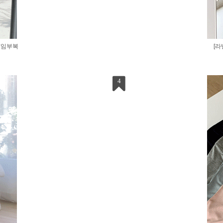
*임부복
[
4