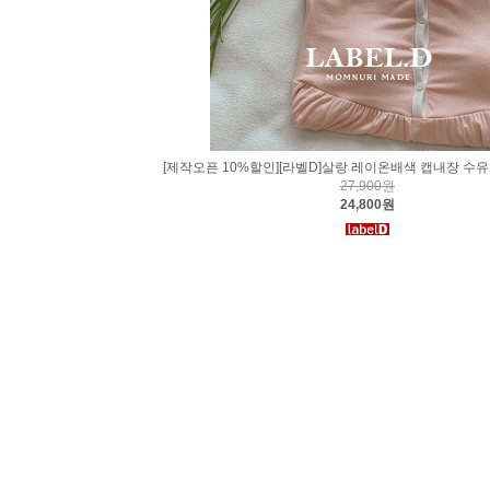
[제작오픈 10%할인][라벨D]살랑 레이온배색 캡내장 수
27,900원
24,800원