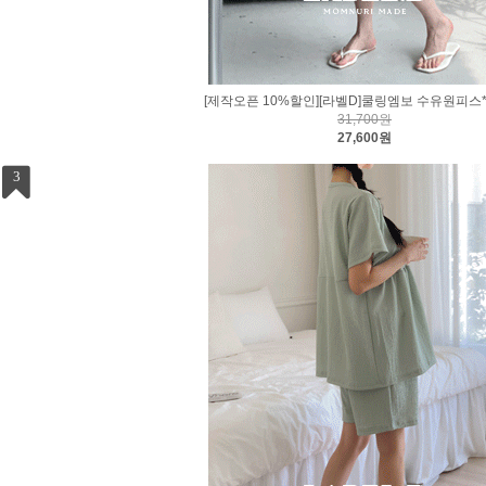
[제작오픈 10%할인][라벨D]쿨링엠보 수유원피스
31,700원
27,600원
3