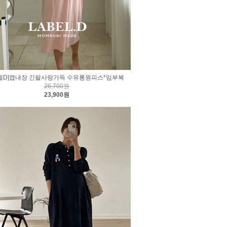
벨D]캡내장 긴팔사랑가득 수유롱원피스*임부복
26,700원
23,900원