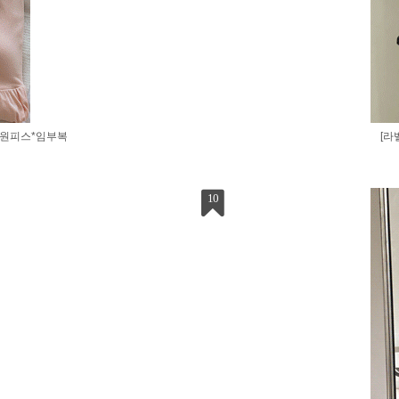
유원피스*임부복
[라
10