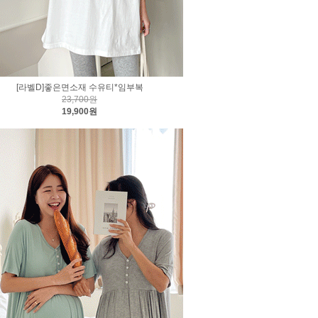
[라벨D]좋은면소재 수유티*임부복
23,700원
19,900원