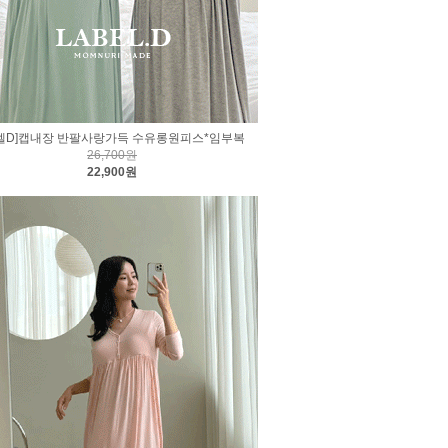
벨D]캡내장 반팔사랑가득 수유롱원피스*임부복
26,700원
22,900원