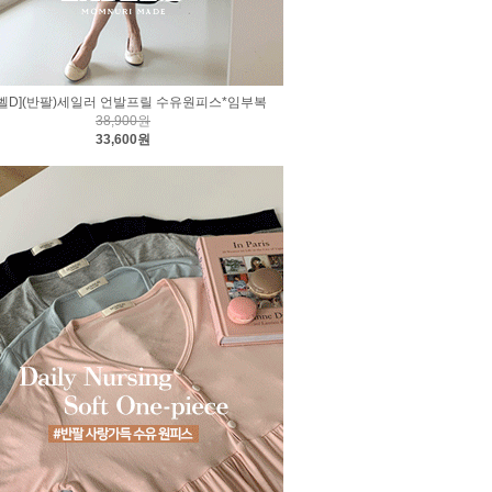
라벨D](반팔)세일러 언발프릴 수유원피스*임부복
38,900원
33,600원