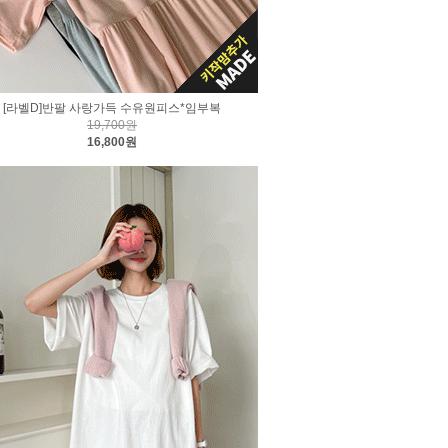
[라벨D]반팔 사랑가득 수유원피스*임부복
19,700원
16,800원