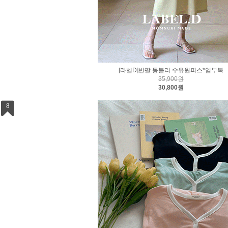
[라벨D]반팔 몽블리 수유원피스*임부복
35,900원
30,800원
8