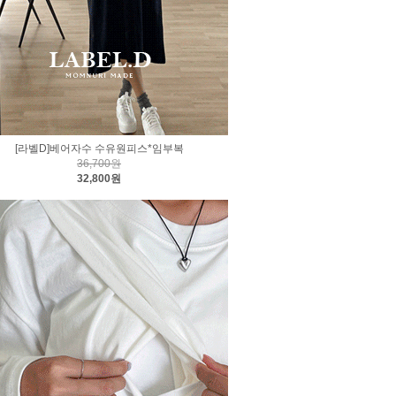
[라벨D]베어자수 수유원피스*임부복
36,700원
32,800원