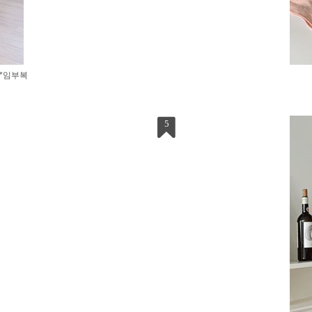
t*임부복
5