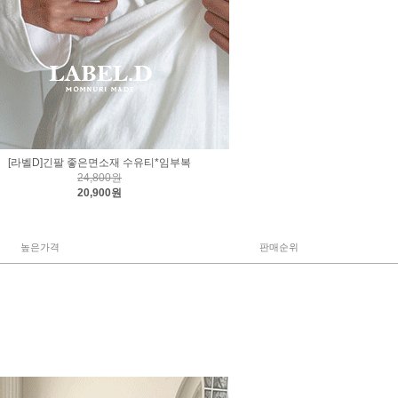
[라벨D]긴팔 좋은면소재 수유티*임부복
24,800원
20,900원
높은가격
판매순위