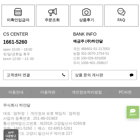
미확인입급자
주문조회
상품후기
FAQ
CS CENTER
BANK INFO
예금주 (주)하얀달
1661-5260
국민 488401-01-217053
open 10:00 ~ 18:00
농협 301-0070-2754-51
토/일/공휴일 휴무
신한 100-026-831658
lunch 12:00 ~ 13: 00
우리 1006-901-258617
고객센터 연결
상품 문의 게시판
이용안내
이용약관
개인정보처리방침
PC버전
주식회사 하얀달
대표 : 엄하정 ㅣ 개인정보 보호 책임자 : 엄하정
사업자 등록번호 : 201-86-01983
통신판매업신고번호 : 제2018-고양일산서-0260호
전화 : 1661-5260 ㅣ 팩스 : 02-6953-5261
주소 : 경기도 고양시 일산서구 덕이로 227