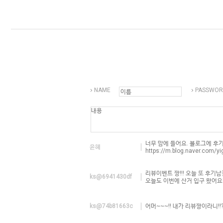
NAME
PASSWOR
너무 맘에 들어요. 블로그에 후
윤혜
https://m.blog.naver.com/
리뷰이벤트 짱!!! 오늘 또 후기남길
ks@6941430df
오늘도 이번에 산거 입구 왔어요!!!
ks@74b81663c
어머~~~!! 내가 리뷰짱이라니!!