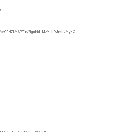
ㅎ
om/p/C0N7kMSPEfn/?igshid=MzY1NDJmNzMyNQ==