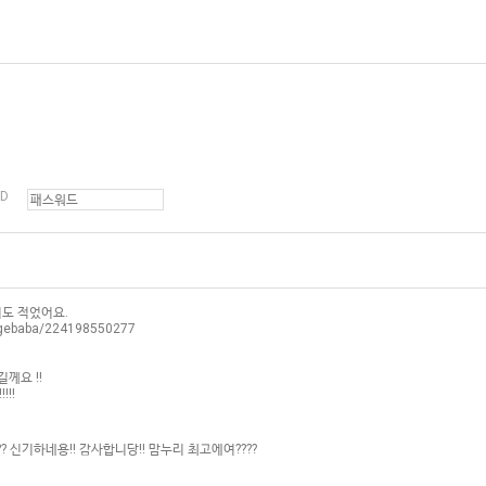
D
기도 적었어요.
yigebaba/224198550277
께요 !!
!!
?? 신기하네용!! 감사합니당!! 맘누리 최고에여????