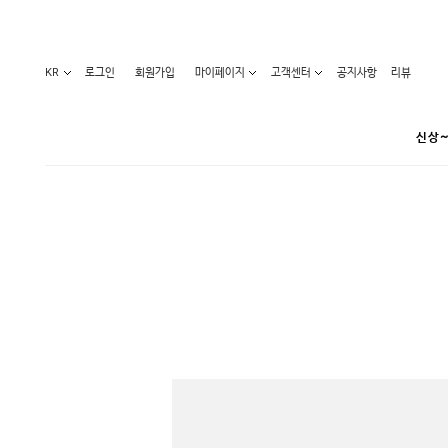
KR
로그인
회원가입
마이페이지
고객센터
공지사항
리뷰
신상~
카테고리
베스트100
원피스
코디아이템
라벨디
블라우스/니트
특가상품
오늘발송
티/나시
홈웨어
세일50-80%
아우터
요가복
임산부화장품
임산부하의
수영복
1+1세일
레깅스/스타킹
언더웨어
기획전
수유복
앱특가