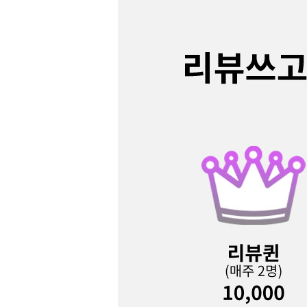
커뮤니티
이벤트
리뷰
맘누리뉴스
다이어리
리얼체험단모집
만삭사진컨테스트
아기사진컨테스트
고객센터 1661-5260
미확인입금자보기
공지사항
자주묻는질문
이용안내