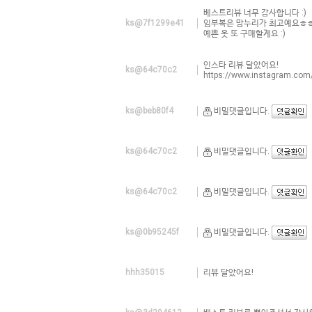
베스트리뷰 너무 감사합니다 :)
ks@7f1299e41
임부복은 맘누리가 최고예요ㅎ
예쁜 옷 또 구매할게요 :)
인스타 리뷰 달았어요!
ks@64c70c2
https://www.instagram.c
ks@beb80f4
비밀댓글입니다.
ks@64c70c2
비밀댓글입니다.
ks@64c70c2
비밀댓글입니다.
ks@0b95245f
비밀댓글입니다.
hhh35015
리뷰 달았어요!