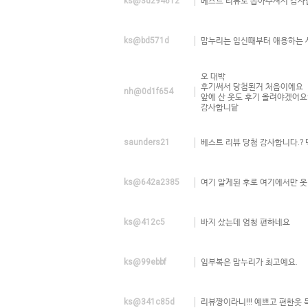
ks@3d294612
베스트 리뷰로 뽑아주셔서 감사합
ks@bd571d
맘누리는 임신때부터 애용하는 
오 대박
후기써서 당첨된거 처음이에요
nh@0d1f654
앞에 산 옷도 후기 올려야겠어요
감사합니닽
saunders21
베스트 리뷰 당첨 감사합니다.?
ks@642a2385
여기 알게된 후로 여기에서만 옷
ks@412c5
바지 샀는데 엄청 편하네요
ks@99ebbf
임부복은 맘누리가 최고예요.
ks@341c85d
리뷰짱이라니!!! 예쁘고 편한옷