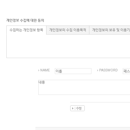
Q&A
제휴/광고문의
배송조회
구매금액별사은품
고객의소리
카드결제조회
개인정보 수집에 대한 동의
마이페이지
수집하는 개인정보 항목
개인정보의 수집 이용목적
개인정보의 보유 및 이용
로그인
회원가입
마이페이지
NAME
PASSWORD
장바구니
개인결제