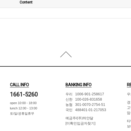
Content
CALL INFO
BANKING INFO
R
1661-5260
우리 1006-901-258617
우
신한 100-026-831658
경
open 10:00 - 18:00
농협 301-0070-2754-51
고
lunch 12:00 - 13:00
국민 488401-01-217053
맘
토/일/공휴일휴무
예금주/(주)하얀달
타
[미확인입금자찾기]
보