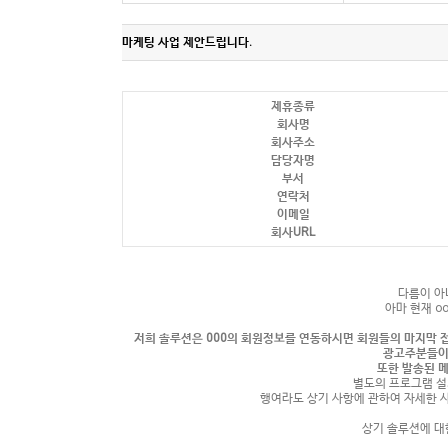
커뮤니티
마케팅 사업 제안드립니다.
이벤트
제휴종류
회사명
리뷰
회사주소
담당자명
맘누리뉴스
부서
다이어리
연락처
이메일
리얼체험단모집
회사URL
만삭사진컨테스트
아기사진컨테스트
다름이 아
아마 현재
o
고객센터 1661-5260
저희 솔루션은
000
의 회원정보를 연동하시면 회원들의 마지막 
광고주분들이
또한 발송된 
별도의 프로그램 설
미확인입금자보기
공지사항
행여라도 상기 사항에 관하여 자세한 
자주묻는질문
이용안내
상기 솔루션에 대