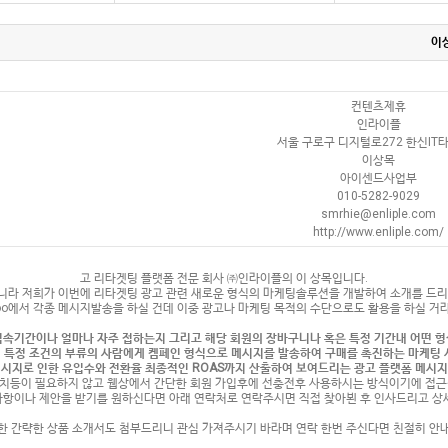
이
컨텐츠제휴
인라이플
서울 구로구 디지털로272 한신IT타
이상목
아이센드사업부
010-5282-9029
smrhie@enliple.com
http://www.enliple.com/
고 리타겟팅 플랫폼 전문 회사 ㈜인라이플의 이 상목입니다
.
니라 저희가 이번에 리타겟팅 광고 관련 새로운 형식의 마케팅솔루션을 개발하여 소개를 드
oo
에서 각종 메시지발송을 하실 건데 이중 광고나 마케팅 목적의 수단으로도 활용을 하실 거
접속기간이나 얼마나 자주 접하는지 그리고 해당 회원의 장바구니나 혹은 특정 기간내 어떤 
 특정 조건의 부류의 사람에게 켐페인 형식으로
메시지를 발송하여 구매를 촉진하는 마케팅
메시지로 인한 유입수와 전환율 최종적인
ROAS
까지 산출하여 보여드리는 광고 플랫폼 메시
치등이 필요하지 않고 웹상에서 간단한 회원 가입후에 선충전후 사용하시는 방식이기에 접근
사항이나 제안을 받기를 원하신다면 아래 연락처로 연락주시면 직접 찾아뵌 후 인사드리고 상
한 간략한 상품 소개서도 첨부드리니 관심 가져주시기 바라며 연락 한번 주신다면 친절히 안