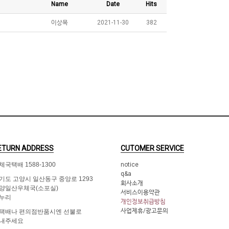
Name
Date
Hits
이상목
2021-11-30
382
ETURN ADDRESS
CUTOMER SERVICE
체국택배 1588-1300
notice
q&a
기도 고양시 일산동구 중앙로 1293
회사소개
양일산우체국(소포실)
서비스이용약관
누리
개인정보취급방침
사업제휴/광고문의
택배나 편의점반품시엔 선불로
내주세요