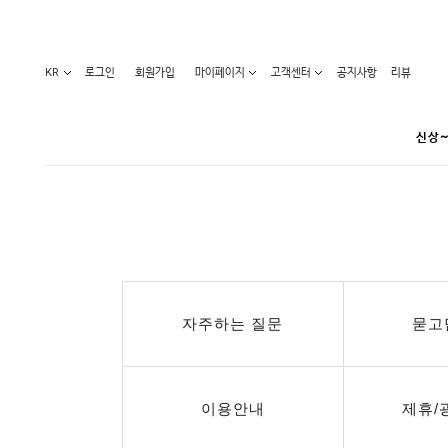
KR
로그인
회원가입
마이페이지
고객센터
공지사항
리뷰
신상~
카테고리
베스트100
원피스
코디아이템
라벨디
블라우스/니트
특가상품
자주하는 질문
묻고
오늘발송
티/나시
홈웨어
세일50-80%
아우터
요가복
임산부화장품
임산부하의
수영복
이용안내
제휴/
1+1세일
레깅스/스타킹
언더웨어
기획전
수유복
앱특가