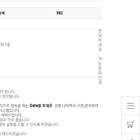
상목
382
안
녕
하
워 5층
세
요
저
는
온
라
인
광
리려 합니다
.
라 생각됩니다
.
형식으로
접속을 하는
Data
를 토대로
성별 나이까지 구분
,
분석하여
 시스템입니다
.
지 서비스입니다
.
성도 아주 좋습니다
.
세한 설명을 드릴 수 있도록 하겠습니다
.
내 해드리겠습니다!