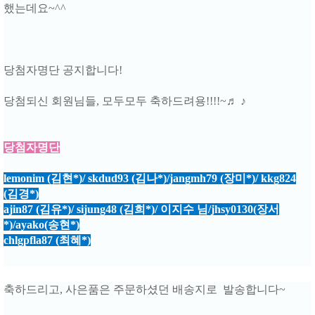
했는데요~^^
당첨자명단 공지합니다!
당첨되신 회원님들, 모두모두 축하드려용!!!!~♬ ♪
당첨자명단
lemonim (김현*)/ skdud93 (김나*)/jangmh79 (장미*)/ kkg824
(김경*)
ajin87 (김유*)/ sijung48 (김희*)/ 이지수 님/jhsy0130(장서
*)/ayako(송현*)
chlgpfla87 (최혜*)
축하드리고, 사은품은 주문하셨던 배송지로 발송합니다~