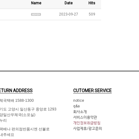
Name
Date
Hits
2023-09-27
509
ETURN ADDRESS
CUTOMER SERVICE
체국택배 1588-1300
notice
q&a
기도 고양시 일산동구 중앙로 1293
회사소개
양일산우체국(소포실)
서비스이용약관
누리
개인정보취급방침
사업제휴/광고문의
택배나 편의점반품시엔 선불로
내주세요