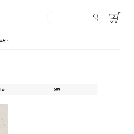
0
부복
리☆
509