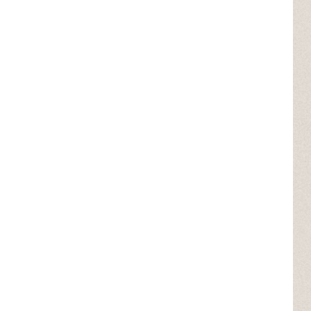
커뮤니티
이벤트
리뷰
맘누리뉴스
다이어리
리얼체험단모집
만삭사진컨테스트
아기사진컨테스트
고객센터 1661-5260
미확인입금자보기
공지사항
자주묻는질문
이용안내