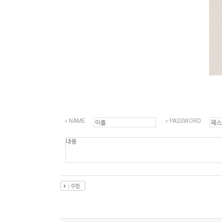
Q&A
제휴/광고문의
배송조회
구매금액별사은품
고객의소리
카드결제조회
마이페이지
로그인
회원가입
마이페이지
NAME
PASSWORD
장바구니
개인결제