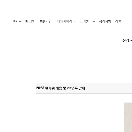
KR
로그인
회원가입
마이페이지
고객센터
공지사항
리뷰
신상~
카테고리
베스트100
원피스
코디아이템
라벨디
블라우스/니트
특가상품
2023 한가위 배송 및 cs업무 안내
오늘발송
티/나시
홈웨어
세일50-80%
아우터
요가복
임산부화장품
임산부하의
수영복
1+1세일
레깅스/스타킹
언더웨어
기획전
수유복
앱특가