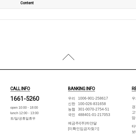
Content
CALL INFO
BANKING INFO
R
1661-5260
우리 1006-901-258617
우
신한 100-026-831658
경
open 10:00 - 18:00
농협 301-0070-2754-51
고
lunch 12:00 - 13:00
국민 488401-01-217053
맘
토/일/공휴일휴무
예금주/(주)하얀달
타
[미확인입금자찾기]
보