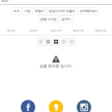
ACC
슈즈
가방
쥬얼리
장갑/스카프/ 머플러
모자/헤어acc
양말/ 스타킹
앞치마
최신순
리뷰수
낮은가격
높은가격
판매순위
상품 준비중 입니다.