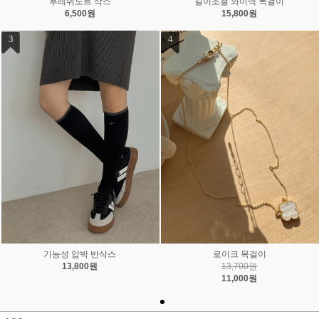
후레쉬도트 삭스
길이조절 와이넥 목걸이
6,500원
15,800원
3
4
기능성 압박 반삭스
로이크 목걸이
13,800원
13,700원
11,000원