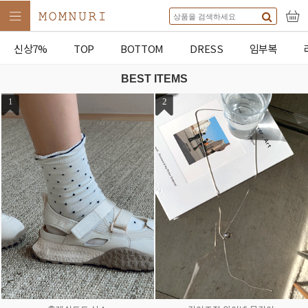
신상7%
TOP
BOTTOM
DRESS
임부복
BEST ITEMS
1
2