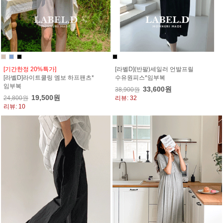
[기간한정 20%특가]
[라벨D](반팔)세일러 언발프릴
[라벨D]라이트쿨링 엠보 하프팬츠*
수유원피스*임부복
임부복
33,600원
38,900원
19,500원
24,800원
리뷰: 32
리뷰: 10