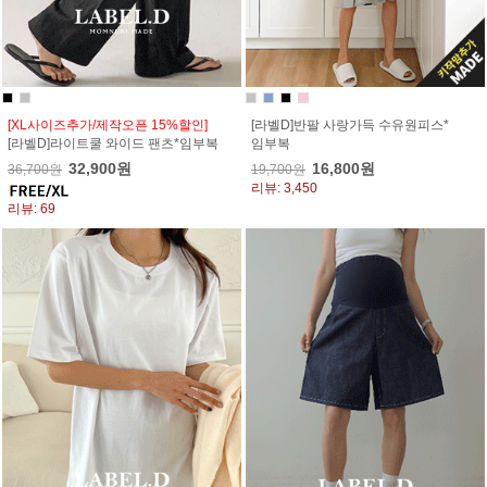
[XL사이즈추가/제작오픈 15%할인]
[라벨D]반팔 사랑가득 수유원피스*
[라벨D]라이트쿨 와이드 팬츠*임부복
임부복
32,900원
16,800원
36,700원
19,700원
리뷰: 3,450
리뷰: 69