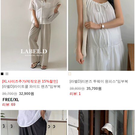
[XL사이즈추가/제작오픈 15%할인]
[라벨D]리본즈 투웨이 원피스*임부복
[라벨D]라이트쿨 와이드 팬츠*임부복
38,800원
35,700원
36,700원
32,900원
리뷰: 1
리뷰: 69