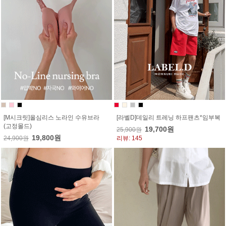
[M시크릿]올심리스 노라인 수유브라
[라벨D]데일리 트레닝 하프팬츠*임부복
(고정몰드)
19,700원
25,900원
19,800원
24,900원
리뷰: 145