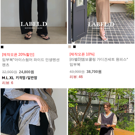
[제작오픈 10%]
[제작오픈 20%할인]
[라벨D]엠보쿨링 가디건세트 원피스*
임부복*아이스썸머 와이드 인생텐션
임부복
팬츠
43,900원
38,700원
32,900원
24,800원
리뷰: 46
리뷰: 6