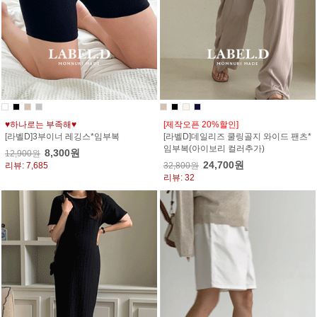
♥하나로는 부족해♥
[제작오픈 20%할인]
[라벨D]3부이너 레깅스*임부복
[라벨D]데일리즈 쿨링골지 와이드 팬츠*
임부복(아이보리 컬러추가)
8,300원
12,900원
24,700원
리뷰: 7,685
32,800원
리뷰: 32