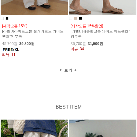
[제작오픈 15%]
[제작오픈 15%할인]
[라벨D]라이트코튼 절개커브드 와이드
[라벨D]내츄럴코튼 와이드 하프팬츠*
팬츠*임부복
임부복
45,700원
39,800원
36,700원
31,900원
리뷰: 34
리뷰: 11
더보기
+
BEST ITEM