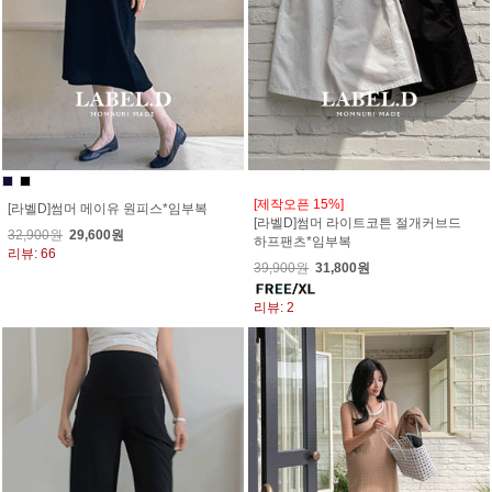
[제작오픈 15%]
[라벨D]썸머 메이유 원피스*임부복
[라벨D]썸머 라이트코튼 절개커브드
32,900원
29,600원
하프팬츠*임부복
리뷰: 66
39,900원
31,800원
리뷰: 2