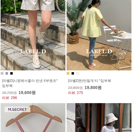
[라벨D]시원해서좋아 린넨 4부팬츠*
[라벨D]탄탄절개 티 *임부복
임부복
19,800원
23,800원
19,600원
26,700원
리뷰: 275
리뷰: 296