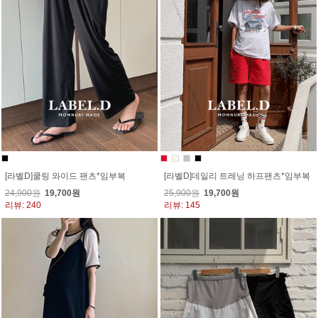
[라벨D]쿨링 와이드 팬츠*임부복
[라벨D]데일리 트레닝 하프팬츠*임부복
24,900원
19,700원
25,900원
19,700원
리뷰: 240
리뷰: 145