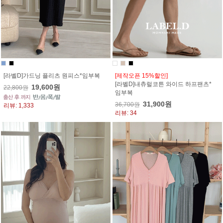
[라벨D]가드닝 플리츠 원피스*임부복
[제작오픈 15%할인]
[라벨D]내츄럴코튼 와이드 하프팬츠*
19,600원
22,800원
임부복
31,900원
36,700원
리뷰: 1,333
리뷰: 34