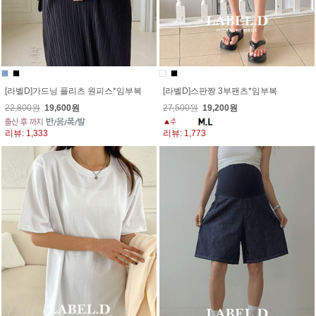
[라벨D]가드닝 플리츠 원피스*임부복
[라벨D]스판짱 3부팬츠*임부복
22,800원
19,600원
27,500원
19,200원
리뷰: 1,333
리뷰: 1,773