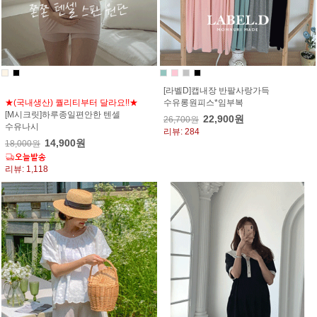
[라벨D]캡내장 반팔사랑가득
★(국내생산) 퀄리티부터 달라요!!★
수유롱원피스*임부복
[M시크릿]하루종일편안한 텐셀
22,900원
26,700원
수유나시
리뷰: 284
14,900원
18,000원
리뷰: 1,118