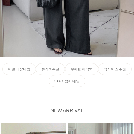
데일리 장마템
휴가룩추천
우아한 하객룩
빅사이즈 추천
COOL썸머 데님
NEW ARRIVAL