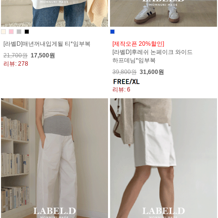
[라벨D]매년꺼내입게될 티*임부복
[제작오픈 20%할인]
[라벨D]후레쉬 논페이크 와이드
21,700원
17,500원
하프데님*임부복
리뷰: 278
39,800원
31,600원
리뷰: 6