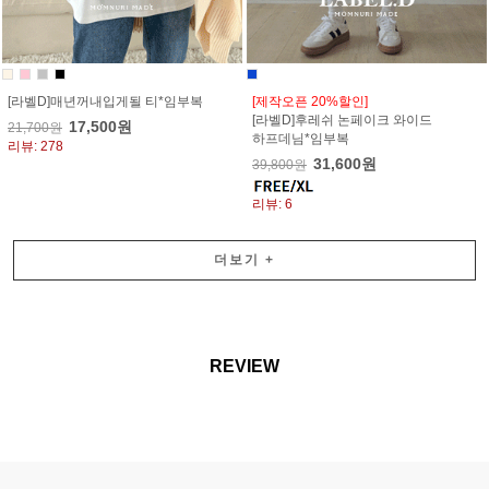
[라벨D]매년꺼내입게될 티*임부복
[제작오픈 20%할인]
[라벨D]후레쉬 논페이크 와이드
17,500원
21,700원
하프데님*임부복
리뷰: 278
31,600원
39,800원
리뷰: 6
더보기
+
REVIEW