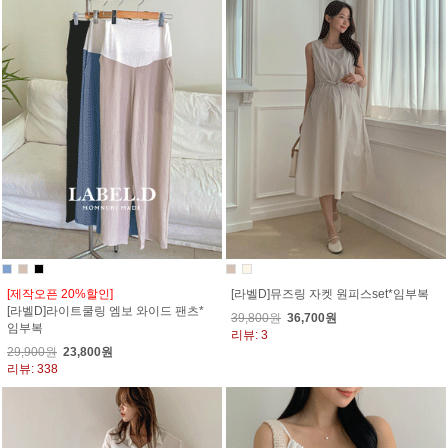
[제작오픈 20%할인]
[라벨D]뮤즈링 자켓 원피스set*임부복
[라벨D]라이트쿨링 엠보 와이드 팬츠*
39,800원
36,700원
임부복
리뷰: 3
29,900원
23,800원
리뷰: 338