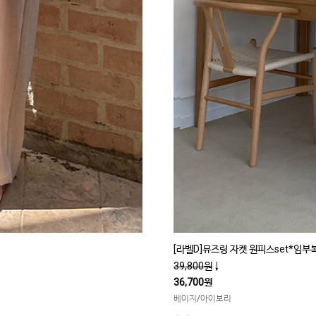
[라벨D]뮤즈링 자켓 원피스set*임부
39,800원
↓
36,700원
베이지/아이보리