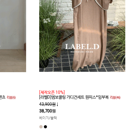
[제작오픈 10%]
팬츠
[라벨D]엠보쿨링 가디건세트 원피스*임부복
리뷰(6)
리뷰(46)
43,900원
↓
38,700원
베이지/블랙