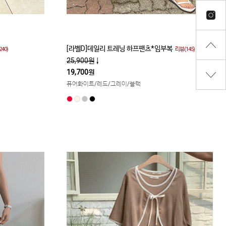
[라벨D]데일리 트레닝 하프팬츠*임부복
40)
리뷰(145)
25,900원
↓
19,700원
퓨어화이트/레드/그레이/블랙