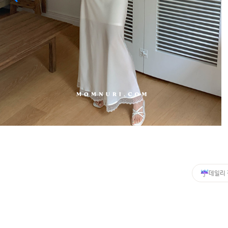
커뮤니티
이벤트
리뷰
맘누리뉴스
다이어리
리얼체험단모집
만삭사진컨테스트
아기사진컨테스트
고객센터 1661-5260
데일리
미확인입금자보기
공지사항
자주묻는질문
이용안내