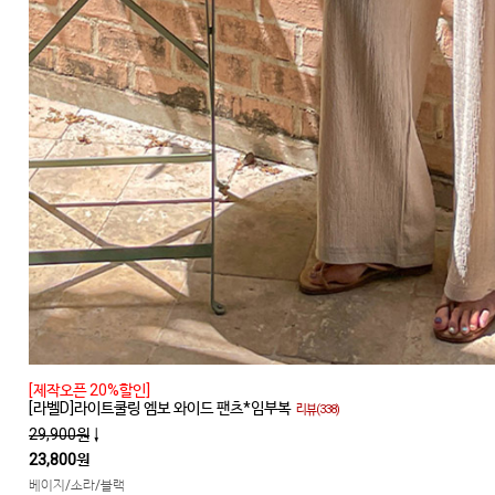
[제작오픈 20%할인]
[라벨D]라이트쿨링 엠보 와이드 팬츠*임부복
리뷰(338)
29,900원
↓
23,800원
베이지/소라/블랙