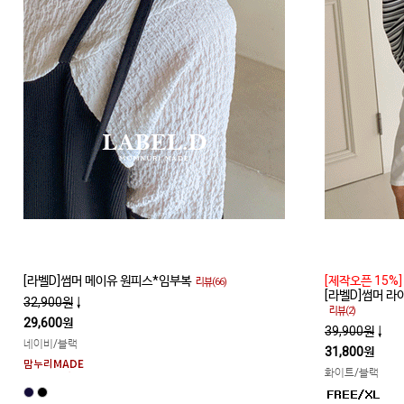
[라벨D]썸머 메이유 원피스*임부복
[제작오픈 15%]
리뷰(66)
[라벨D]썸머 
32,900원
↓
리뷰(2)
29,600원
39,900원
↓
네이비/블랙
31,800원
화이트/블랙