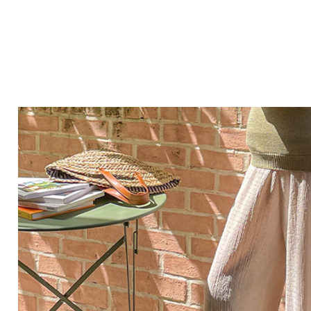
Q&A
제휴/광고문의
배송조회
구매금액별사은품
고객의소리
카드결제조회
마이페이지
로그인
회원가입
마이페이지
장바구니
개인결제