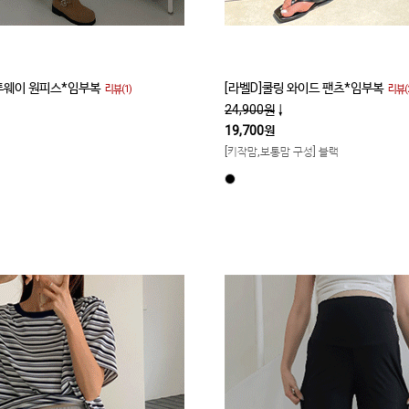
 투웨이 원피스*임부복
[라벨D]쿨링 와이드 팬츠*임부복
리뷰(1)
리뷰(2
24,900원
↓
19,700원
[키작맘,보통맘 구성] 블랙