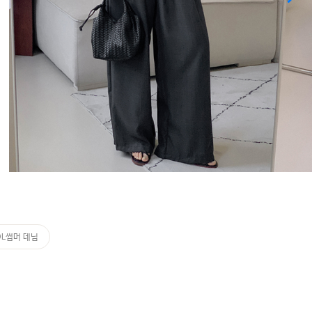
OL썸머 데님