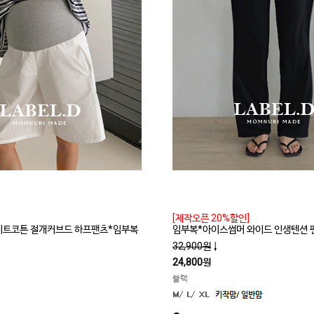
[제작오픈 20%할인]
라이트코튼 절개커브드 하프팬츠*임부복
임부복*아이스썸머 와이드 인생텐션 
32,900원
↓
24,800원
블랙