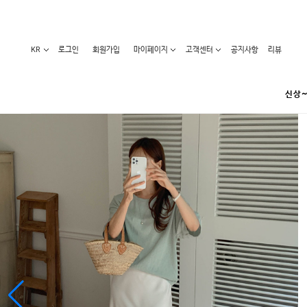
KR
로그인
회원가입
마이페이지
고객센터
공지사항
리뷰
신상~
카테고리
베스트100
원피스
코디아이템
라벨디
블라우스/니트
특가상품
오늘발송
티/나시
홈웨어
세일50-80%
아우터
요가복
임산부화장품
임산부하의
수영복
1+1세일
레깅스/스타킹
언더웨어
기획전
수유복
앱특가