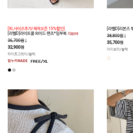
[XL사이즈추가/제작오픈 15%할인]
[라벨D]리본즈
[라벨D]라이트쿨 와이드 팬츠*임부복
리뷰(69)
38,800원
↓
36,700원
↓
35,700원
32,900원
아이보리/블랙
라이트그레이/블랙