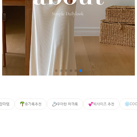
 장마템
휴가룩추천
우아한 하객룩
빅사이즈 추천
CO