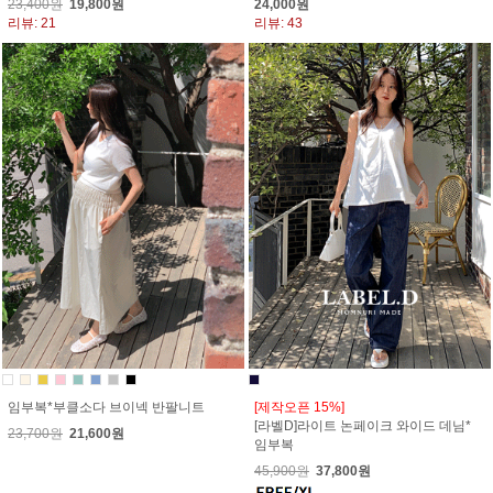
23,400원
19,800원
24,000원
리뷰: 21
리뷰: 43
임부복*부클소다 브이넥 반팔니트
[제작오픈 15%]
[라벨D]라이트 논페이크 와이드 데님*
23,700원
21,600원
임부복
45,900원
37,800원