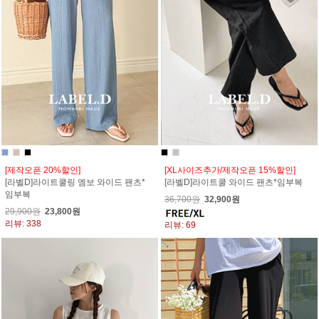
[제작오픈 20%할인]
[XL사이즈추가/제작오픈 15%할인]
[라벨D]라이트쿨링 엠보 와이드 팬츠*
[라벨D]라이트쿨 와이드 팬츠*임부복
임부복
36,700원
32,900원
29,900원
23,800원
리뷰: 338
리뷰: 69