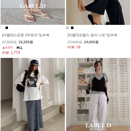
[라벨D]스판짱 3부팬츠*임부복
[라벨D]코렐드 썸머 니트*임부복
27,500원
19,200원
27,900원
24,600원
리뷰: 19
리뷰: 1,773