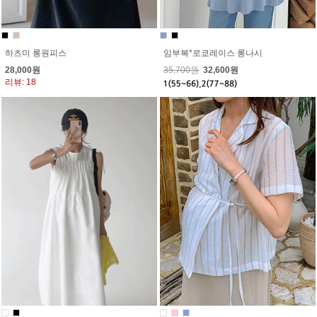
임부복*로쿄레이스 롱나시
하츠미 롱원피스
35,700원
32,600원
28,000원
리뷰: 18