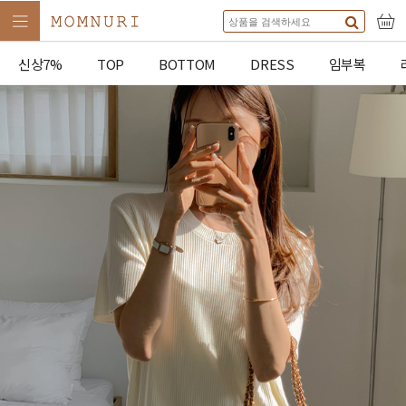
신상7%
TOP
BOTTOM
DRESS
임부복