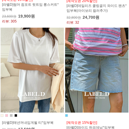
[제작오픈 20%할인]
[라벨D]썸머 컴포트 뒷트임 롱스커트*
[라벨D]데일리즈 쿨링골지 와이드 팬츠*
임부복
임부복(아이보리 컬러추가)
19,900원
23,600원
24,700원
32,800원
리뷰: 305
리뷰: 32
[라벨D]매년꺼내입게될 티*임부복
[제작오픈 15%할인]
[라벨D]와이드 하프데님*임부복