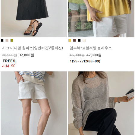
시크 미니멀 원피스(일반버젼V롱버젼)
임부복*코렐셔링 블라우스
36,900원
32,800원
46,900원
42,800원
리뷰: 90