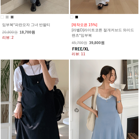
임부복*파란모자 그녀 반팔티
[제작오픈 15%]
[라벨D]라이트코튼 절개커브드 와이드
20,800원
18,700원
팬츠*임부복
리뷰: 2
45,700원
39,800원
리뷰: 11