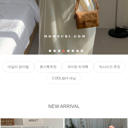
데일리 장마템
휴가룩추천
우아한 하객룩
빅사이즈 추천
COOL썸머 데님
NEW ARRIVAL