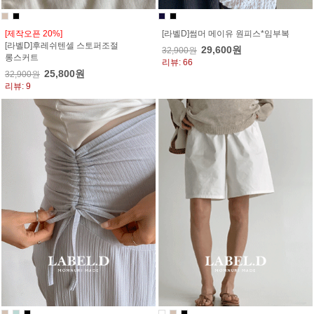
[제작오픈 20%]
[라벨D]썸머 메이유 원피스*임부복
[라벨D]후레쉬텐셀 스토퍼조절
29,600원
32,900원
롱스커트
리뷰: 66
25,800원
32,900원
리뷰: 9