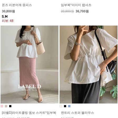
폰즈 리본어깨 원피스
임부복*아이미 랩셔츠
30,800원
39,800원
36,700원
리뷰: 48
[라벨D]라이트쿨링 엠보 스커트*임부복
캔트리 스토퍼 블라우스