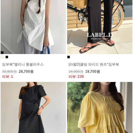
임부복*멜리나 롱블라우스
[라벨D]쿨링 와이드 팬츠*임부복
30,800원
28,700원
24,900원
19,700원
리뷰: 1
리뷰: 239