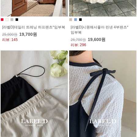
[라벨D]데일리 트레닝 하프팬츠*임부복
[라벨D]시원해서좋아 린넨 4부팬츠*
임부복
19,700원
25,900원
19,600원
리뷰: 145
26,700원
리뷰: 296