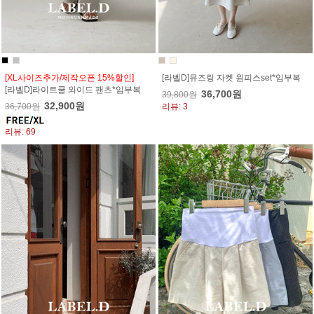
[XL사이즈추가/제작오픈 15%할인]
[라벨D]뮤즈링 자켓 원피스set*임부복
[라벨D]라이트쿨 와이드 팬츠*임부복
36,700원
39,800원
32,900원
36,700원
리뷰: 3
리뷰: 69