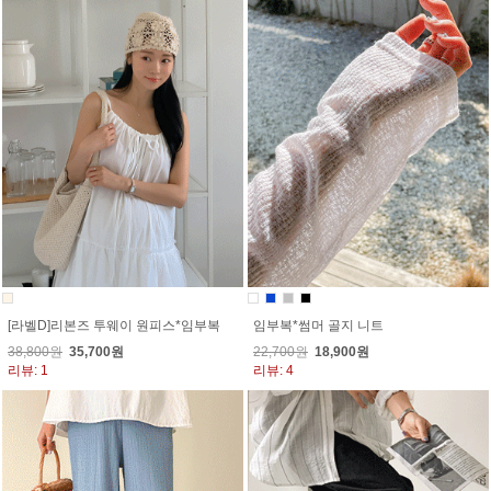
[라벨D]리본즈 투웨이 원피스*임부복
임부복*썸머 골지 니트
38,800원
35,700원
22,700원
18,900원
리뷰: 1
리뷰: 4