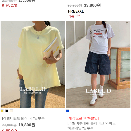
17,500원
21,700원
33,800원
리뷰: 278
39,800원
리뷰: 25
[라벨D]탄탄절개 티 *임부복
[제작오픈 20%할인]
[라벨D]후레쉬 논페이크 와이드
19,800원
23,800원
하프데님*임부복
리뷰: 275