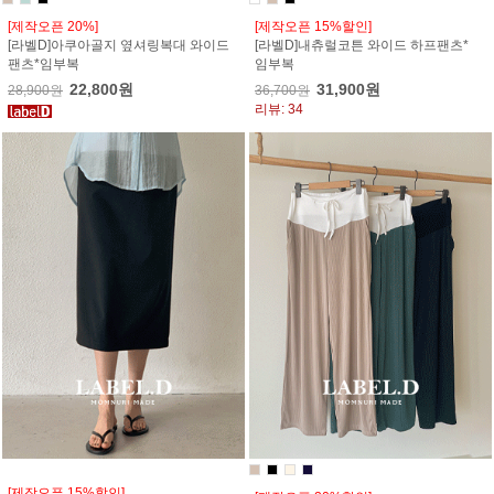
[제작오픈 20%]
[제작오픈 15%할인]
[라벨D]아쿠아골지 옆셔링복대 와이드
[라벨D]내츄럴코튼 와이드 하프팬츠*
팬츠*임부복
임부복
22,800원
31,900원
28,900원
36,700원
리뷰: 34
[제작오픈 15%할인]