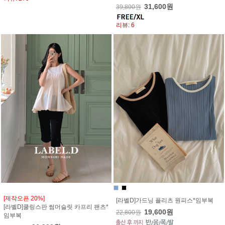
31,600원
39,800원
리뷰: 6
[제작오픈 20%]
[라벨D]가드닝 플리츠 원피스*임부복
[라벨D]쿨링스판 썸머슬릿 카프리 팬츠*
19,600원
22,800원
임부복