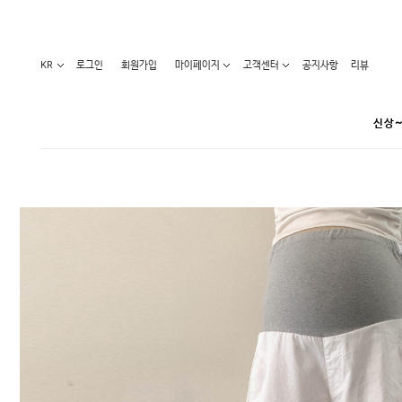
KR
로그인
회원가입
마이페이지
고객센터
공지사항
리뷰
신상~
카테고리
베스트100
원피스
코디아이템
라벨디
블라우스/니트
특가상품
오늘발송
티/나시
홈웨어
세일50-80%
아우터
요가복
임산부화장품
임산부하의
수영복
1+1세일
레깅스/스타킹
언더웨어
기획전
수유복
앱특가