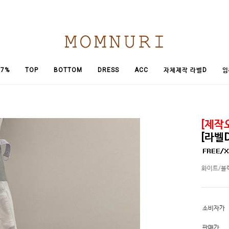
임
7%
TOP
BOTTOM
DRESS
ACC
자체제작 라벨D
[제작오
[라벨
화이트/블
소비자가
판매가