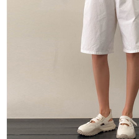
커뮤니티
이벤트
리뷰
맘누리뉴스
다이어리
리얼체험단모집
만삭사진컨테스트
아기사진컨테스트
고객센터 1661-5260
미확인입금자보기
공지사항
자주묻는질문
이용안내