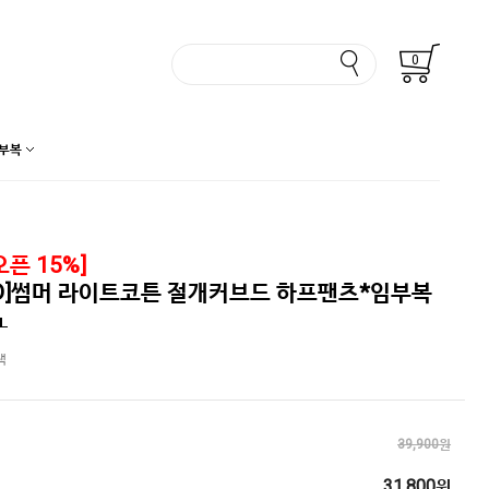
0
부복
픈 15%]
D]썸머 라이트코튼 절개커브드 하프팬츠*임부복
랙
39,900원
31,800원