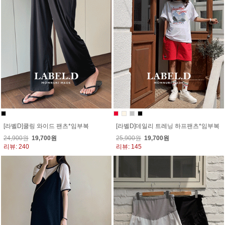
[라벨D]쿨링 와이드 팬츠*임부복
[라벨D]데일리 트레닝 하프팬츠*임부복
24,900원
19,700원
25,900원
19,700원
리뷰: 240
리뷰: 145