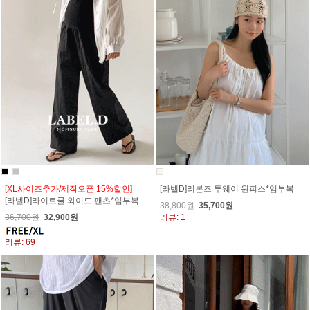
[XL사이즈추가/제작오픈 15%할인]
[라벨D]리본즈 투웨이 원피스*임부복
[라벨D]라이트쿨 와이드 팬츠*임부복
38,800원
35,700원
36,700원
32,900원
리뷰: 1
리뷰: 69