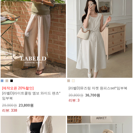
[제작오픈 20%할인]
[라벨D]뮤즈링 자켓 원피스set*임부복
[라벨D]라이트쿨링 엠보 와이드 팬츠*
39,800원
36,700원
임부복
리뷰: 3
29,900원
23,800원
리뷰: 338