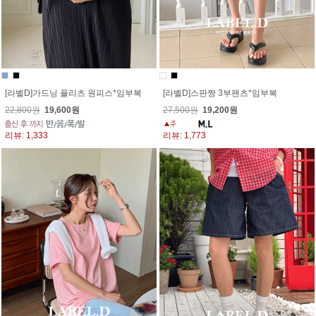
[라벨D]가드닝 플리츠 원피스*임부복
[라벨D]스판짱 3부팬츠*임부복
22,800원
19,600원
27,500원
19,200원
리뷰: 1,333
리뷰: 1,773