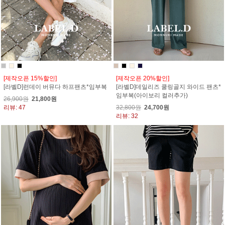
[제작오픈 15%할인]
[제작오픈 20%할인]
[라벨D]런데이 버뮤다 하프팬츠*임부복
[라벨D]데일리즈 쿨링골지 와이드 팬츠*
임부복(아이보리 컬러추가)
26,900원
21,800원
리뷰: 47
32,800원
24,700원
리뷰: 32