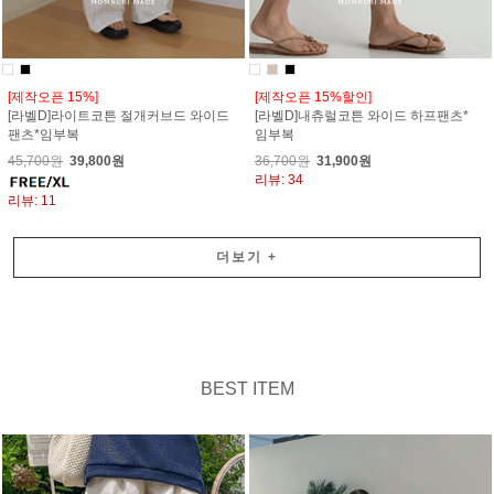
[제작오픈 15%]
[제작오픈 15%할인]
[라벨D]라이트코튼 절개커브드 와이드
[라벨D]내츄럴코튼 와이드 하프팬츠*
팬츠*임부복
임부복
45,700원
39,800원
36,700원
31,900원
리뷰: 34
리뷰: 11
더보기
+
BEST ITEM