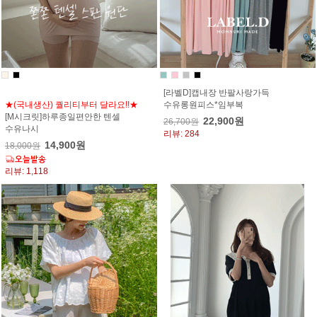
[라벨D]캡내장 반팔사랑가득
★(국내생산) 퀄리티부터 달라요!!★
수유롱원피스*임부복
[M시크릿]하루종일편안한 텐셀
22,900원
26,700원
수유나시
리뷰: 284
14,900원
18,000원
리뷰: 1,118