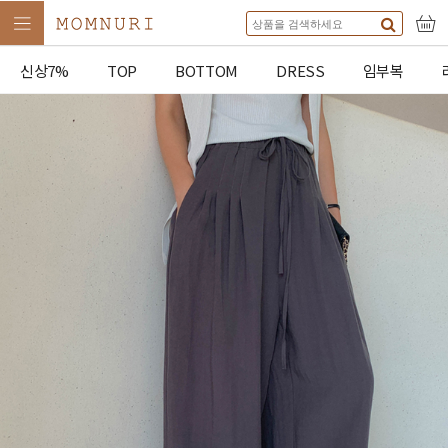
신상7%
TOP
BOTTOM
DRESS
임부복