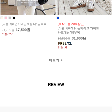
[라벨D]매년꺼내입게될 티*임부복
[제작오픈 20%할인]
[라벨D]후레쉬 논페이크 와이드
17,500원
21,700원
하프데님*임부복
리뷰: 278
31,600원
39,800원
리뷰: 6
더보기
+
REVIEW