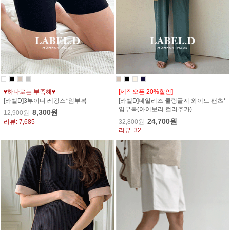
♥하나로는 부족해♥
[제작오픈 20%할인]
[라벨D]3부이너 레깅스*임부복
[라벨D]데일리즈 쿨링골지 와이드 팬츠*
임부복(아이보리 컬러추가)
8,300원
12,900원
24,700원
리뷰: 7,685
32,800원
리뷰: 32