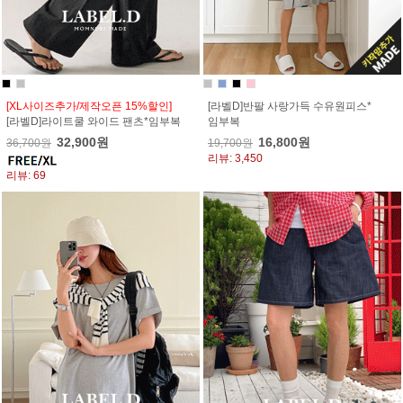
[XL사이즈추가/제작오픈 15%할인]
[라벨D]반팔 사랑가득 수유원피스*
[라벨D]라이트쿨 와이드 팬츠*임부복
임부복
32,900원
16,800원
36,700원
19,700원
리뷰: 3,450
리뷰: 69