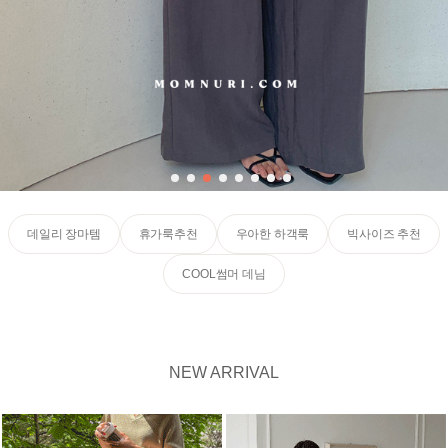
데일리 장마템
휴가룩추천
우아한 하객룩
빅사이즈 추천
COOL썸머 데님
NEW ARRIVAL