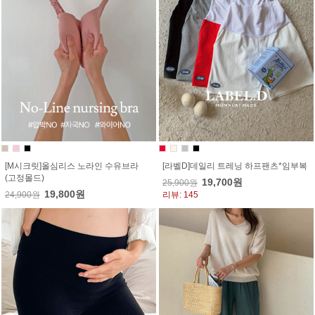
[M시크릿]올심리스 노라인 수유브라
[라벨D]데일리 트레닝 하프팬츠*임부복
(고정몰드)
19,700원
25,900원
19,800원
24,900원
리뷰: 145