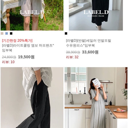
[기간한정 20%특가]
[라벨D](반팔)세일러 언발프릴
[라벨D]라이트쿨링 엠보 하프팬츠*
수유원피스*임부복
임부복
33,600원
38,900원
19,500원
24,800원
리뷰: 32
리뷰: 10