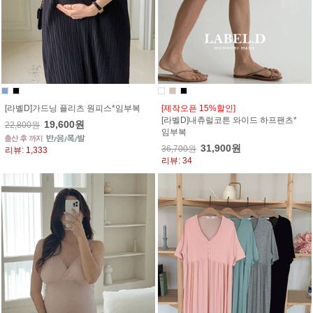
[라벨D]가드닝 플리츠 원피스*임부복
[제작오픈 15%할인]
[라벨D]내츄럴코튼 와이드 하프팬츠*
19,600원
22,800원
임부복
31,900원
36,700원
리뷰: 1,333
리뷰: 34