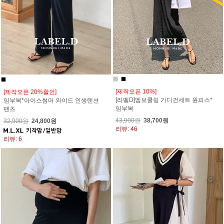
[제작오픈 10%]
[제작오픈 20%할인]
[라벨D]엠보쿨링 가디건세트 원피스*
임부복*아이스썸머 와이드 인생텐션
임부복
팬츠
43,900원
38,700원
32,900원
24,800원
리뷰: 46
리뷰: 6