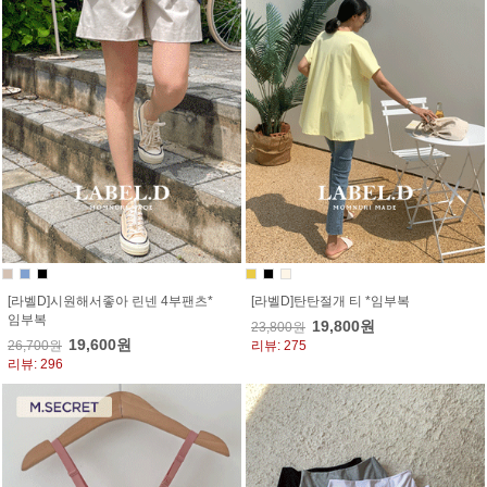
[라벨D]시원해서좋아 린넨 4부팬츠*
[라벨D]탄탄절개 티 *임부복
임부복
19,800원
23,800원
19,600원
26,700원
리뷰: 275
리뷰: 296