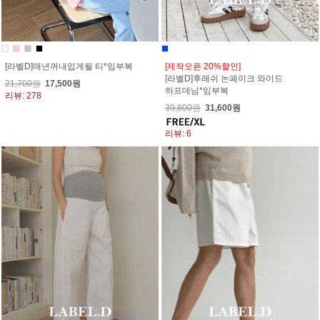
[라벨D]매년꺼내입게될 티*임부복
[제작오픈 20%할인]
[라벨D]후레쉬 논페이크 와이드
21,700원
17,500원
하프데님*임부복
리뷰: 278
39,800원
31,600원
리뷰: 6