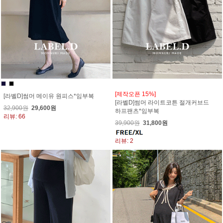
[제작오픈 15%]
[라벨D]썸머 메이유 원피스*임부복
[라벨D]썸머 라이트코튼 절개커브드
32,900원
29,600원
하프팬츠*임부복
리뷰: 66
39,900원
31,800원
리뷰: 2