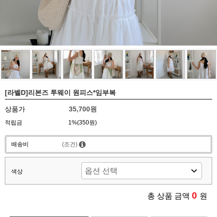
[라벨D]리본즈 투웨이 원피스*임부복
상품가
35,700원
적립금
1%(350원)
배송비
(조건)
색상
0
총 상품 금액
원