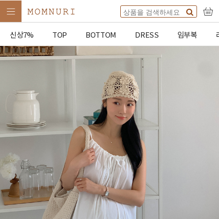
신상7%
TOP
BOTTOM
DRESS
임부복