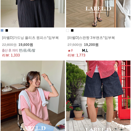
[라벨D]가드닝 플리츠 원피스*임부복
[라벨D]스판짱 3부팬츠*임부복
22,800원
19,600원
27,500원
19,200원
리뷰: 1,333
리뷰: 1,773