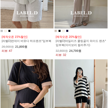
[제작오픈 15%할인]
[제작오픈 20%할인]
[라벨D]런데이 버뮤다 하프팬츠*임부복
[라벨D]데일리즈 쿨링골지 와이드 팬츠*
임부복(아이보리 컬러추가)
26,900원
21,800원
리뷰: 47
32,800원
24,700원
리뷰: 32