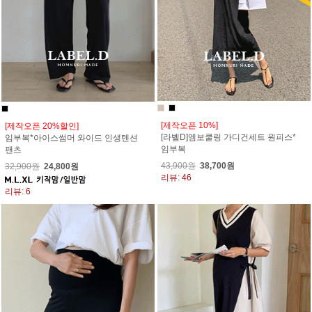
[제작오픈 10%]
[제작오픈 20%할인]
[라벨D]엠보쿨링 가디건세트 원피스*
임부복*아이스썸머 와이드 인생텐션
임부복
팬츠
43,900원
38,700원
32,900원
24,800원
리뷰: 46
리뷰: 6