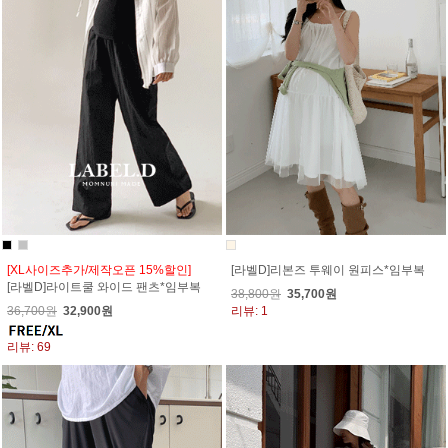
[XL사이즈추가/제작오픈 15%할인]
[라벨D]리본즈 투웨이 원피스*임부복
[라벨D]라이트쿨 와이드 팬츠*임부복
38,800원
35,700원
36,700원
32,900원
리뷰: 1
리뷰: 69