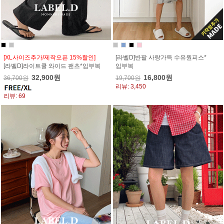
[XL사이즈추가/제작오픈 15%할인]
[라벨D]반팔 사랑가득 수유원피스*
[라벨D]라이트쿨 와이드 팬츠*임부복
임부복
32,900원
16,800원
36,700원
19,700원
리뷰: 3,450
리뷰: 69