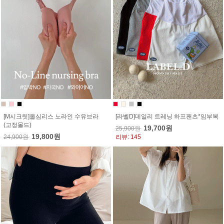
[M시크릿]올심리스 노라인 수유브라
[라벨D]데일리 트레닝 하프팬츠*임부복
(고정몰드)
19,700원
25,900원
19,800원
24,900원
리뷰: 145