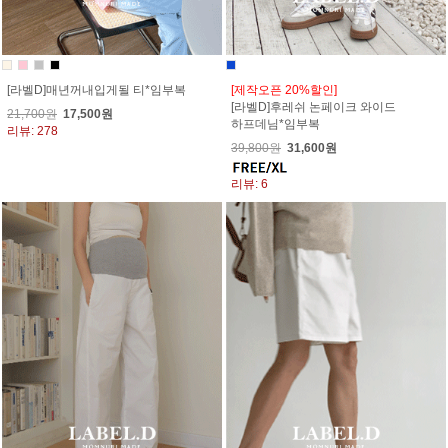
[라벨D]매년꺼내입게될 티*임부복
[제작오픈 20%할인]
[라벨D]후레쉬 논페이크 와이드
21,700원
17,500원
하프데님*임부복
리뷰: 278
39,800원
31,600원
리뷰: 6