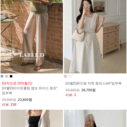
[제작오픈 20%할인]
[라벨D]뮤즈링 자켓 원피스set*임부복
[라벨D]라이트쿨링 엠보 와이드 팬츠*
39,800원
36,700원
임부복
리뷰: 3
29,900원
23,800원
리뷰: 338