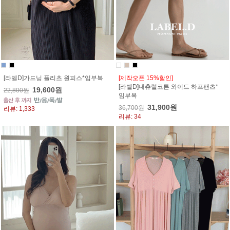
[라벨D]가드닝 플리츠 원피스*임부복
[제작오픈 15%할인]
[라벨D]내츄럴코튼 와이드 하프팬츠*
19,600원
22,800원
임부복
31,900원
36,700원
리뷰: 1,333
리뷰: 34