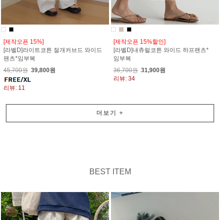
[제작오픈 15%]
[제작오픈 15%할인]
[라벨D]라이트코튼 절개커브드 와이드
[라벨D]내츄럴코튼 와이드 하프팬츠*
팬츠*임부복
임부복
45,700원
39,800원
36,700원
31,900원
리뷰: 34
리뷰: 11
더보기
+
BEST ITEM