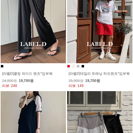
[라벨D]쿨링 와이드 팬츠*임부복
[라벨D]데일리 트레닝 하프팬츠*임부복
24,900원
19,700원
25,900원
19,700원
리뷰: 240
리뷰: 145