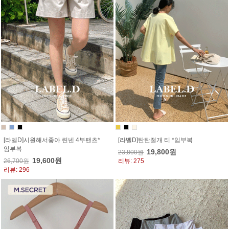
[라벨D]시원해서좋아 린넨 4부팬츠*
[라벨D]탄탄절개 티 *임부복
임부복
19,800원
23,800원
19,600원
26,700원
리뷰: 275
리뷰: 296