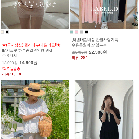
[라벨D]캡내장 반팔사랑가득
★(국내생산) 퀄리티부터 달라요!!★
수유롱원피스*임부복
[M시크릿]하루종일편안한 텐셀
22,900원
26,700원
수유나시
리뷰: 284
14,900원
18,000원
리뷰: 1,118