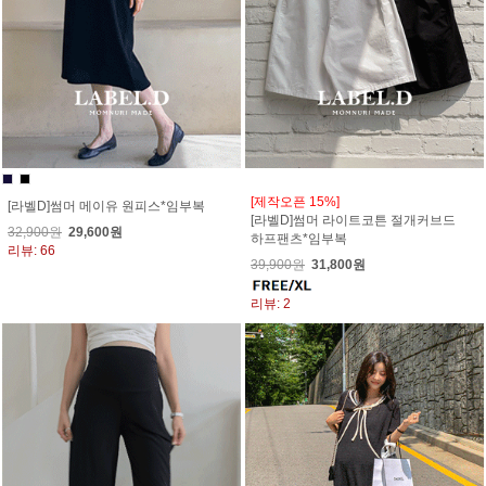
[제작오픈 15%]
[라벨D]썸머 메이유 원피스*임부복
[라벨D]썸머 라이트코튼 절개커브드
32,900원
29,600원
하프팬츠*임부복
리뷰: 66
39,900원
31,800원
리뷰: 2