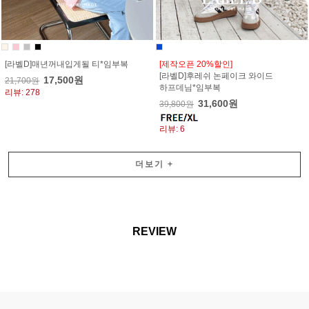
[라벨D]매년꺼내입게될 티*임부복
[제작오픈 20%할인]
[라벨D]후레쉬 논페이크 와이드
17,500원
21,700원
하프데님*임부복
리뷰: 278
31,600원
39,800원
리뷰: 6
더보기
+
REVIEW