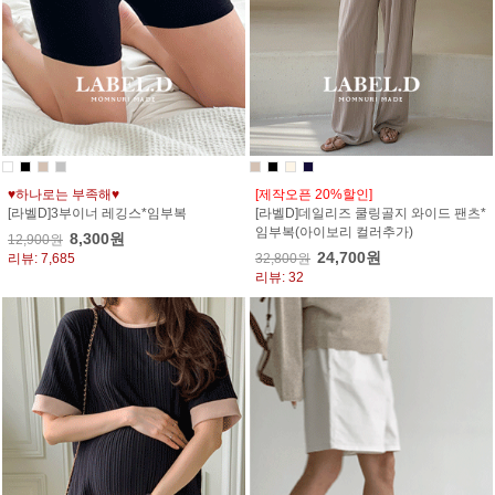
♥하나로는 부족해♥
[제작오픈 20%할인]
[라벨D]3부이너 레깅스*임부복
[라벨D]데일리즈 쿨링골지 와이드 팬츠*
임부복(아이보리 컬러추가)
8,300원
12,900원
24,700원
리뷰: 7,685
32,800원
리뷰: 32