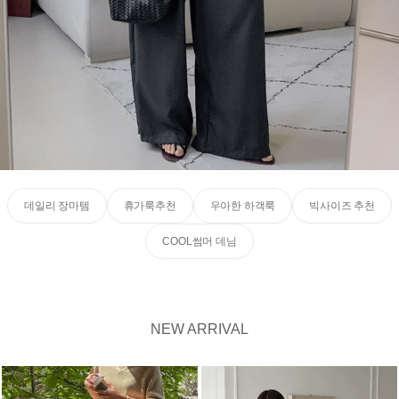
데일리 장마템
휴가룩추천
우아한 하객룩
빅사이즈 추천
COOL썸머 데님
NEW ARRIVAL