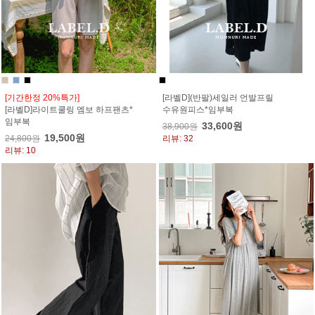
[기간한정 20%특가]
[라벨D](반팔)세일러 언발프릴
[라벨D]라이트쿨링 엠보 하프팬츠*
수유원피스*임부복
임부복
33,600원
38,900원
19,500원
24,800원
리뷰: 32
리뷰: 10