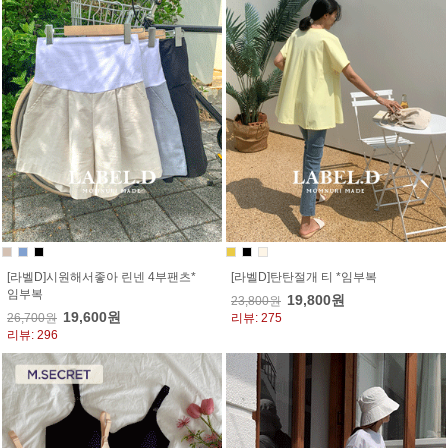
[라벨D]시원해서좋아 린넨 4부팬츠*
[라벨D]탄탄절개 티 *임부복
임부복
19,800원
23,800원
19,600원
26,700원
리뷰: 275
리뷰: 296