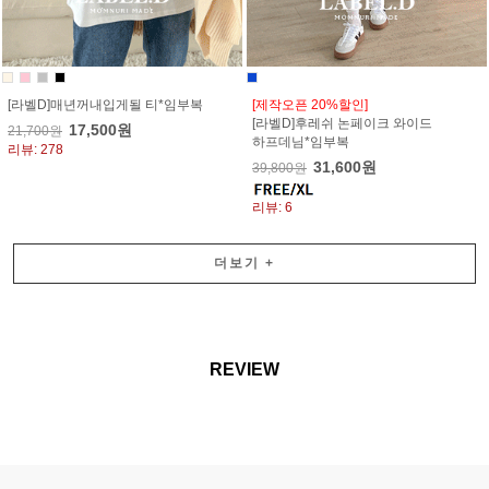
[라벨D]매년꺼내입게될 티*임부복
[제작오픈 20%할인]
[라벨D]후레쉬 논페이크 와이드
17,500원
21,700원
하프데님*임부복
리뷰: 278
31,600원
39,800원
리뷰: 6
더보기
+
REVIEW