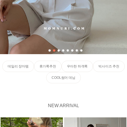
데일리 장마템
휴가룩추천
우아한 하객룩
빅사이즈 추천
COOL썸머 데님
NEW ARRIVAL