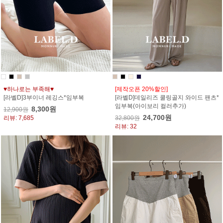
♥하나로는 부족해♥
[제작오픈 20%할인]
[라벨D]3부이너 레깅스*임부복
[라벨D]데일리즈 쿨링골지 와이드 팬츠*
임부복(아이보리 컬러추가)
8,300원
12,900원
24,700원
리뷰: 7,685
32,800원
리뷰: 32