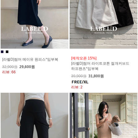
[제작오픈 15%]
[라벨D]썸머 메이유 원피스*임부복
[라벨D]썸머 라이트코튼 절개커브드
32,900원
29,600원
하프팬츠*임부복
리뷰: 66
39,900원
31,800원
리뷰: 2