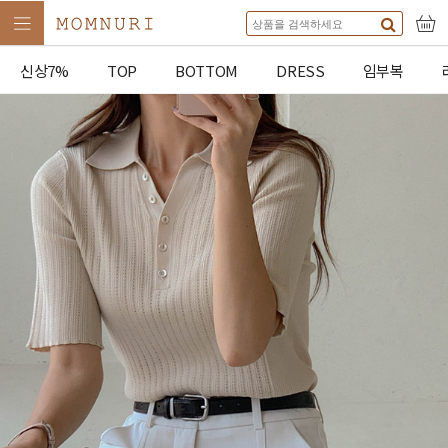
신상7%
TOP
BOTTOM
DRESS
임부복