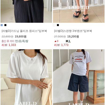
[라벨D]가드닝 플리츠 원피스*임부복
[라벨D]스판짱 3부팬츠*임부복
22,800원
19,600원
27,500원
19,200원
리뷰: 1,333
리뷰: 1,773