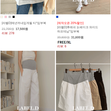
[라벨D]매년꺼내입게될 티*임부복
[제작오픈 20%할인]
[라벨D]후레쉬 논페이크 와이드
21,700원
17,500원
하프데님*임부복
리뷰: 278
39,800원
31,600원
리뷰: 6