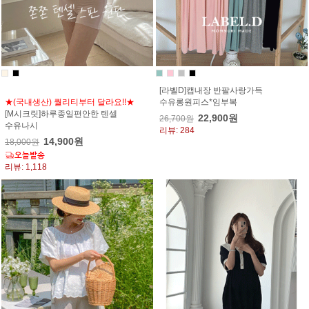
[라벨D]캡내장 반팔사랑가득
★(국내생산) 퀄리티부터 달라요!!★
수유롱원피스*임부복
[M시크릿]하루종일편안한 텐셀
22,900원
26,700원
수유나시
리뷰: 284
14,900원
18,000원
리뷰: 1,118