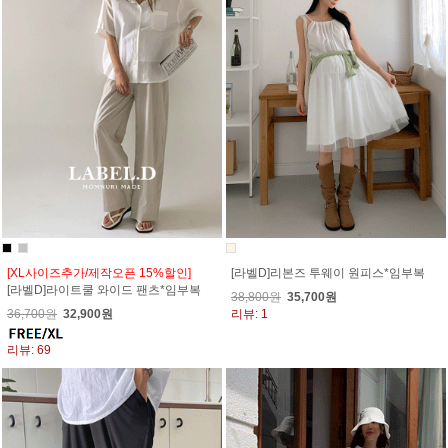
[XL사이즈추가/제작오픈 15%할인]
[라벨D]리본즈 투웨이 원피스*임부복
[라벨D]라이트쿨 와이드 팬츠*임부복
38,800원
35,700원
36,700원
32,900원
리뷰: 1
리뷰: 69