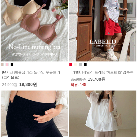
[M시크릿]올심리스 노라인 수유브라
[라벨D]데일리 트레닝 하프팬츠*임부복
(고정몰드)
19,700원
25,900원
19,800원
24,900원
리뷰: 145