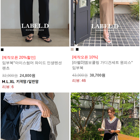
[제작오픈 10%]
[제작오픈 20%할인]
[라벨D]엠보쿨링 가디건세트 원피스*
임부복*아이스썸머 와이드 인생텐션
임부복
팬츠
43,900원
38,700원
32,900원
24,800원
리뷰: 46
리뷰: 6