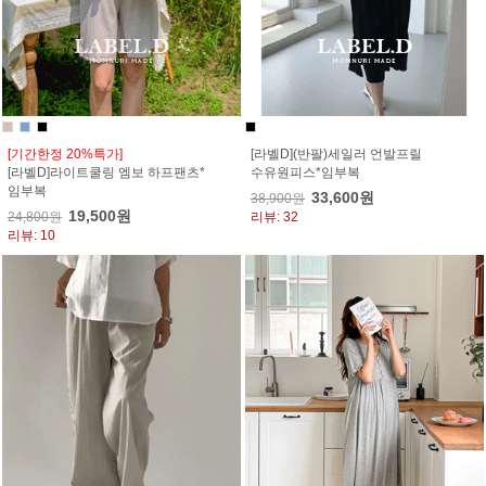
[기간한정 20%특가]
[라벨D](반팔)세일러 언발프릴
[라벨D]라이트쿨링 엠보 하프팬츠*
수유원피스*임부복
임부복
33,600원
38,900원
19,500원
24,800원
리뷰: 32
리뷰: 10