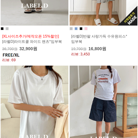
[XL사이즈추가/제작오픈 15%할인]
[라벨D]반팔 사랑가득 수유원피스*
[라벨D]라이트쿨 와이드 팬츠*임부복
임부복
32,900원
16,800원
36,700원
19,700원
리뷰: 3,450
리뷰: 69