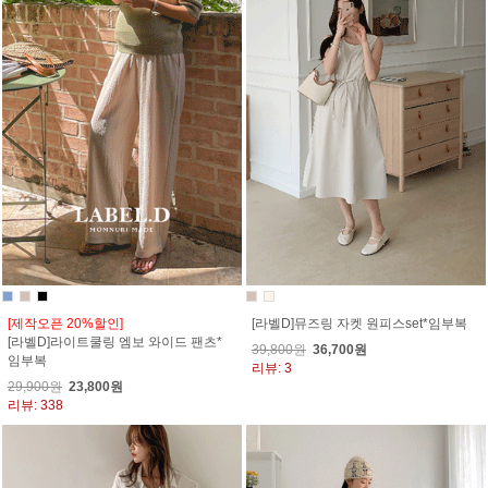
[제작오픈 20%할인]
[라벨D]뮤즈링 자켓 원피스set*임부복
[라벨D]라이트쿨링 엠보 와이드 팬츠*
39,800원
36,700원
임부복
리뷰: 3
29,900원
23,800원
리뷰: 338