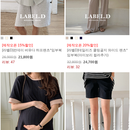
[제작오픈 15%할인]
[제작오픈 20%할인]
[라벨D]런데이 버뮤다 하프팬츠*임부복
[라벨D]데일리즈 쿨링골지 와이드 팬츠*
임부복(아이보리 컬러추가)
26,900원
21,800원
리뷰: 47
32,800원
24,700원
리뷰: 32