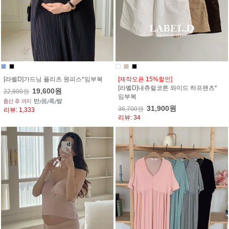
[라벨D]가드닝 플리츠 원피스*임부복
[제작오픈 15%할인]
[라벨D]내츄럴코튼 와이드 하프팬츠*
19,600원
22,800원
임부복
31,900원
36,700원
리뷰: 1,333
리뷰: 34