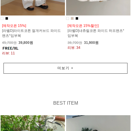
[제작오픈 15%]
[제작오픈 15%할인]
[라벨D]라이트코튼 절개커브드 와이드
[라벨D]내츄럴코튼 와이드 하프팬츠*
팬츠*임부복
임부복
45,700원
39,800원
36,700원
31,900원
리뷰: 34
리뷰: 11
더보기
+
BEST ITEM