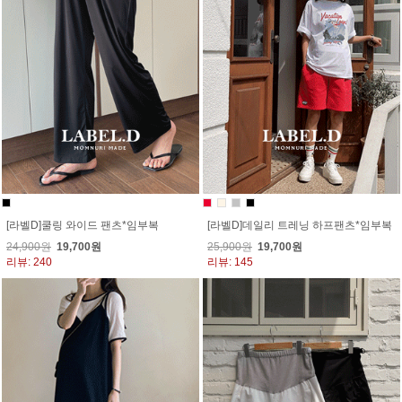
[라벨D]쿨링 와이드 팬츠*임부복
[라벨D]데일리 트레닝 하프팬츠*임부복
24,900원
19,700원
25,900원
19,700원
리뷰: 240
리뷰: 145