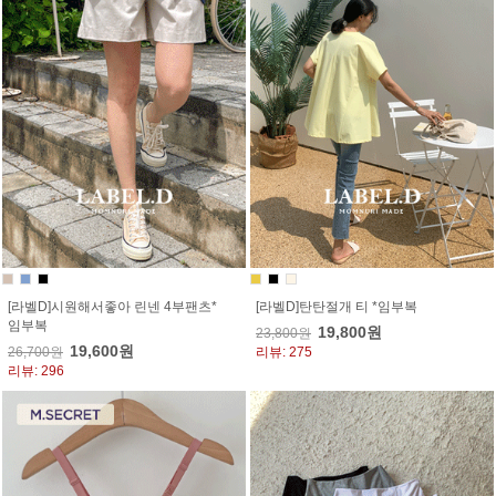
[라벨D]시원해서좋아 린넨 4부팬츠*
[라벨D]탄탄절개 티 *임부복
임부복
19,800원
23,800원
19,600원
26,700원
리뷰: 275
리뷰: 296