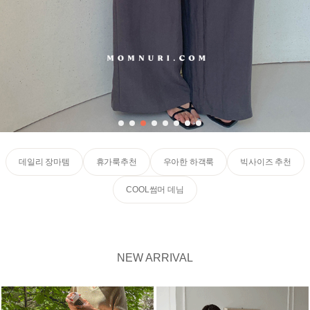
데일리 장마템
휴가룩추천
우아한 하객룩
빅사이즈 추천
COOL썸머 데님
NEW ARRIVAL