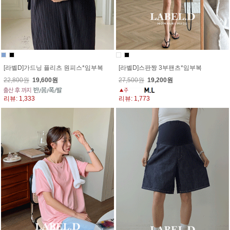
[라벨D]가드닝 플리츠 원피스*임부복
[라벨D]스판짱 3부팬츠*임부복
22,800원
19,600원
27,500원
19,200원
리뷰: 1,333
리뷰: 1,773