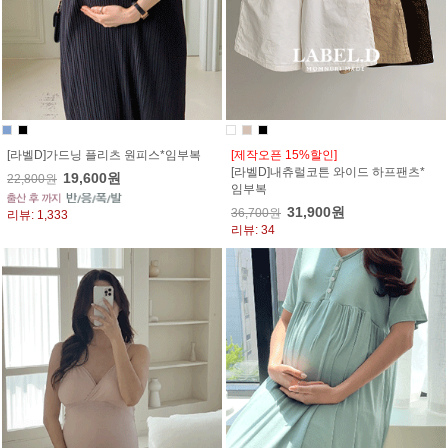
[라벨D]가드닝 플리츠 원피스*임부복
[제작오픈 15%할인]
[라벨D]내츄럴코튼 와이드 하프팬츠*
19,600원
22,800원
임부복
31,900원
36,700원
리뷰: 1,333
리뷰: 34