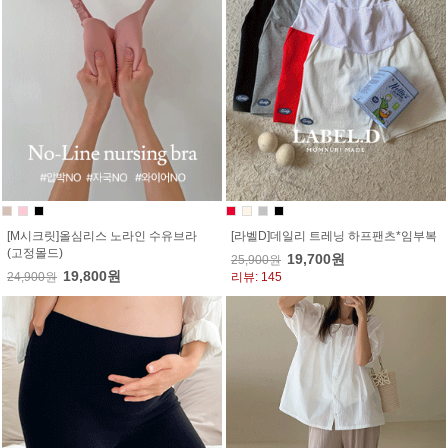
[M시크릿]올심리스 노라인 수유브라
[라벨D]데일리 트레닝 하프팬츠*임부복
(고정몰드)
19,700원
25,900원
19,800원
24,900원
리뷰: 145