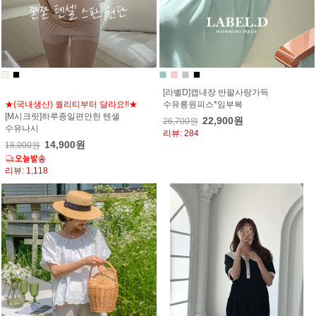
[라벨D]캡내장 반팔사랑가득
★(국내생산) 퀄리티부터 달라요!!★
수유롱원피스*임부복
[M시크릿]하루종일편안한 텐셀
22,900원
26,700원
수유나시
리뷰: 284
14,900원
18,000원
리뷰: 1,118