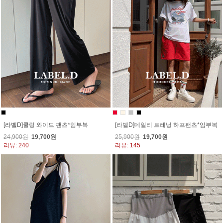
[라벨D]쿨링 와이드 팬츠*임부복
[라벨D]데일리 트레닝 하프팬츠*임부복
24,900원
19,700원
25,900원
19,700원
리뷰: 240
리뷰: 145