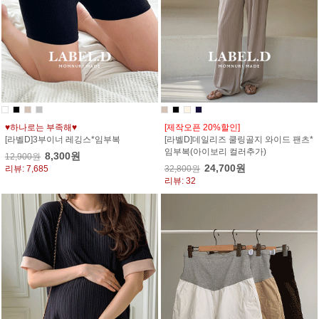
♥하나로는 부족해♥
[제작오픈 20%할인]
[라벨D]3부이너 레깅스*임부복
[라벨D]데일리즈 쿨링골지 와이드 팬츠*
임부복(아이보리 컬러추가)
8,300원
12,900원
24,700원
리뷰: 7,685
32,800원
리뷰: 32