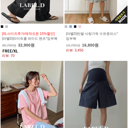
[XL사이즈추가/제작오픈 15%할인]
[라벨D]반팔 사랑가득 수유원피스*
[라벨D]라이트쿨 와이드 팬츠*임부복
임부복
32,900원
16,800원
36,700원
19,700원
리뷰: 3,450
리뷰: 70