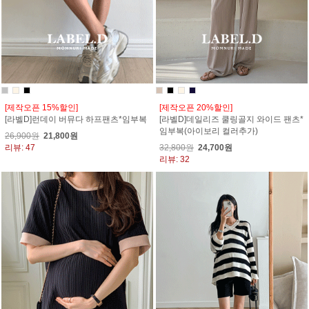
[제작오픈 15%할인]
[제작오픈 20%할인]
[라벨D]런데이 버뮤다 하프팬츠*임부복
[라벨D]데일리즈 쿨링골지 와이드 팬츠*
임부복(아이보리 컬러추가)
26,900원
21,800원
리뷰: 47
32,800원
24,700원
리뷰: 32