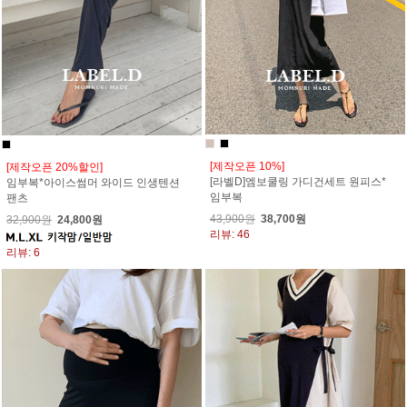
[제작오픈 10%]
[제작오픈 20%할인]
[라벨D]엠보쿨링 가디건세트 원피스*
임부복*아이스썸머 와이드 인생텐션
임부복
팬츠
43,900원
38,700원
32,900원
24,800원
리뷰: 46
리뷰: 6