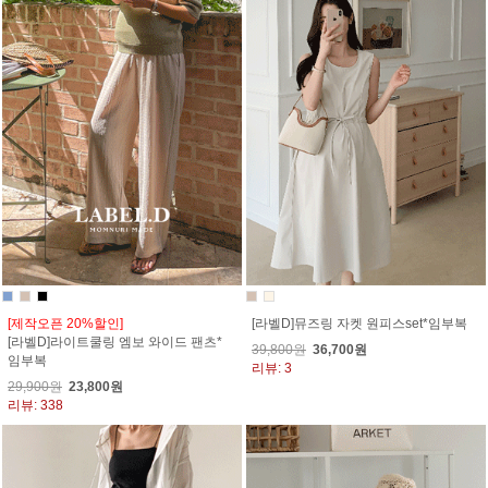
[제작오픈 20%할인]
[라벨D]뮤즈링 자켓 원피스set*임부복
[라벨D]라이트쿨링 엠보 와이드 팬츠*
39,800원
36,700원
임부복
리뷰: 3
29,900원
23,800원
리뷰: 338