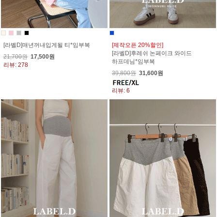
[라벨D]매년꺼내입게될 티*임부복
[제작오픈 20%할인]
[라벨D]후레쉬 논페이크 와이드
21,700원
17,500원
하프데님*임부복
리뷰: 278
39,800원
31,600원
리뷰: 6