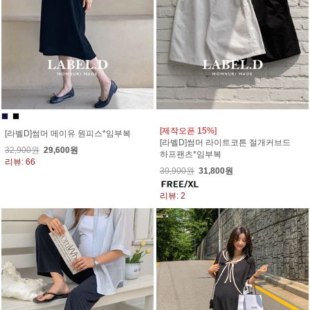
[제작오픈 15%]
[라벨D]썸머 메이유 원피스*임부복
[라벨D]썸머 라이트코튼 절개커브드
32,900원
29,600원
하프팬츠*임부복
리뷰: 66
39,900원
31,800원
리뷰: 2