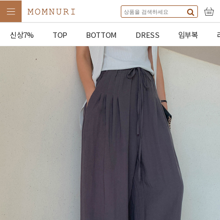
신상7%
TOP
BOTTOM
DRESS
임부복