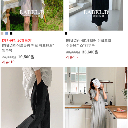
[기간한정 20%특가]
[라벨D](반팔)세일러 언발프릴
[라벨D]라이트쿨링 엠보 하프팬츠*
수유원피스*임부복
임부복
33,600원
38,900원
19,500원
24,800원
리뷰: 32
리뷰: 10