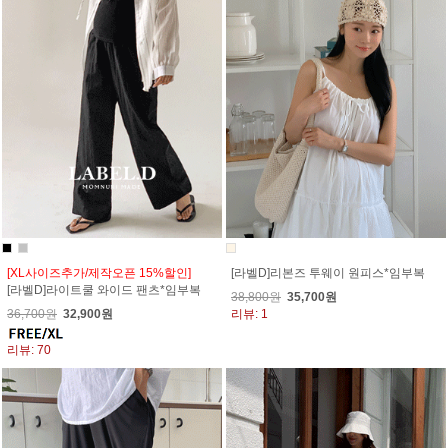
[XL사이즈추가/제작오픈 15%할인]
[라벨D]리본즈 투웨이 원피스*임부복
[라벨D]라이트쿨 와이드 팬츠*임부복
38,800원
35,700원
36,700원
32,900원
리뷰: 1
리뷰: 70