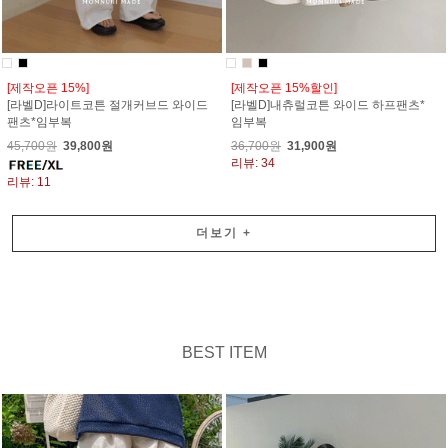
[제작오픈 15%]
[제작오픈 15%할인]
[라벨D]라이트코튼 절개커브드 와이드
[라벨D]내츄럴코튼 와이드 하프팬츠*
팬츠*임부복
임부복
45,700원
39,800원
36,700원
31,900원
리뷰: 34
리뷰: 11
더보기
+
BEST ITEM