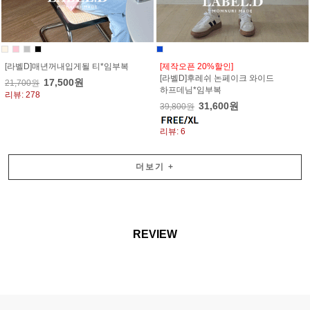
[라벨D]매년꺼내입게될 티*임부복
[제작오픈 20%할인]
[라벨D]후레쉬 논페이크 와이드
17,500원
21,700원
하프데님*임부복
리뷰: 278
31,600원
39,800원
리뷰: 6
더보기
+
REVIEW