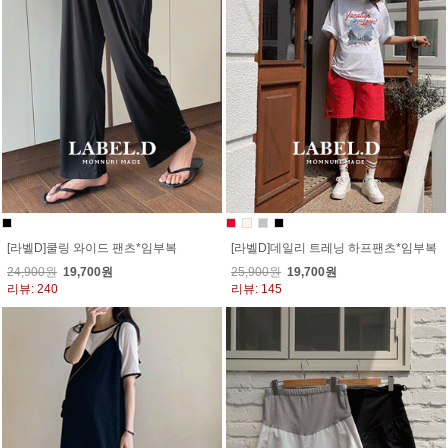
[라벨D]쿨링 와이드 팬츠*임부복
[라벨D]데일리 트레닝 하프팬츠*임부복
24,900원
19,700원
25,900원
19,700원
리뷰: 240
리뷰: 145