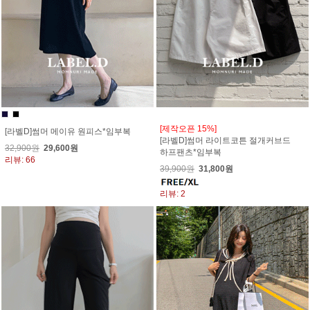
[제작오픈 15%]
[라벨D]썸머 메이유 원피스*임부복
[라벨D]썸머 라이트코튼 절개커브드
32,900원
29,600원
하프팬츠*임부복
리뷰: 66
39,900원
31,800원
리뷰: 2