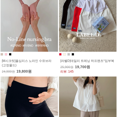
[M시크릿]올심리스 노라인 수유브라
[라벨D]데일리 트레닝 하프팬츠*임부복
(고정몰드)
19,700원
25,900원
19,800원
24,900원
리뷰: 145