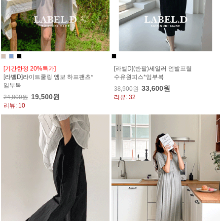
[기간한정 20%특가]
[라벨D](반팔)세일러 언발프릴
[라벨D]라이트쿨링 엠보 하프팬츠*
수유원피스*임부복
임부복
33,600원
38,900원
19,500원
24,800원
리뷰: 32
리뷰: 10