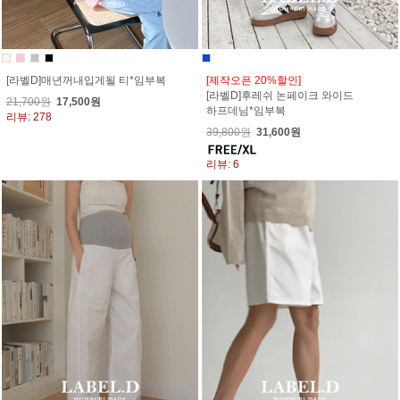
[라벨D]매년꺼내입게될 티*임부복
[제작오픈 20%할인]
[라벨D]후레쉬 논페이크 와이드
21,700원
17,500원
하프데님*임부복
리뷰: 278
39,800원
31,600원
리뷰: 6