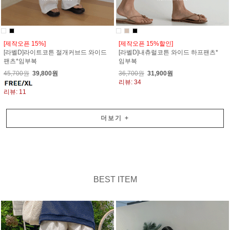
[제작오픈 15%]
[제작오픈 15%할인]
[라벨D]라이트코튼 절개커브드 와이드
[라벨D]내츄럴코튼 와이드 하프팬츠*
팬츠*임부복
임부복
45,700원
39,800원
36,700원
31,900원
리뷰: 34
리뷰: 11
더보기
+
BEST ITEM