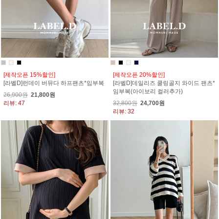
[제작오픈 15%할인]
[제작오픈 20%할인]
[라벨D]런데이 버뮤다 하프팬츠*임부복
[라벨D]데일리즈 쿨링골지 와이드 팬츠*
임부복(아이보리 컬러추가)
26,900원
21,800원
리뷰: 47
32,800원
24,700원
리뷰: 32