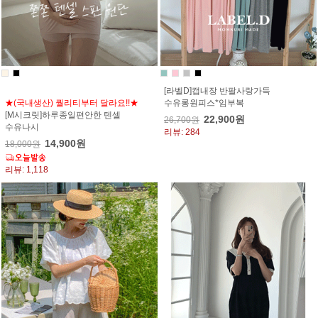
[라벨D]캡내장 반팔사랑가득
★(국내생산) 퀄리티부터 달라요!!★
수유롱원피스*임부복
[M시크릿]하루종일편안한 텐셀
22,900원
26,700원
수유나시
리뷰: 284
14,900원
18,000원
리뷰: 1,118