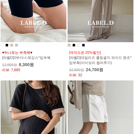
♥하나로는 부족해♥
[제작오픈 20%할인]
[라벨D]3부이너 레깅스*임부복
[라벨D]데일리즈 쿨링골지 와이드 팬츠*
임부복(아이보리 컬러추가)
8,300원
12,900원
24,700원
리뷰: 7,685
32,800원
리뷰: 32