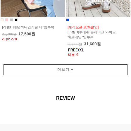
[라벨D]매년꺼내입게될 티*임부복
[제작오픈 20%할인]
[라벨D]후레쉬 논페이크 와이드
17,500원
21,700원
하프데님*임부복
리뷰: 278
31,600원
39,800원
리뷰: 6
더보기
+
REVIEW