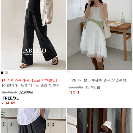
[XL사이즈추가/제작오픈 15%할인]
[라벨D]리본즈 투웨이 원피스*임부복
[라벨D]라이트쿨 와이드 팬츠*임부복
38,800원
35,700원
36,700원
32,900원
리뷰: 1
리뷰: 69