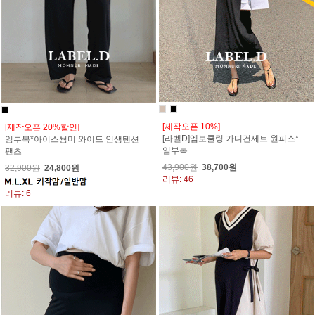
[제작오픈 10%]
[제작오픈 20%할인]
[라벨D]엠보쿨링 가디건세트 원피스*
임부복*아이스썸머 와이드 인생텐션
임부복
팬츠
43,900원
38,700원
32,900원
24,800원
리뷰: 46
리뷰: 6