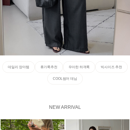
데일리 장마템
휴가룩추천
우아한 하객룩
빅사이즈 추천
COOL썸머 데님
NEW ARRIVAL