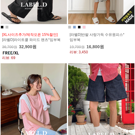
[XL사이즈추가/제작오픈 15%할인]
[라벨D]반팔 사랑가득 수유원피스*
[라벨D]라이트쿨 와이드 팬츠*임부복
임부복
32,900원
16,800원
36,700원
19,700원
리뷰: 3,450
리뷰: 69