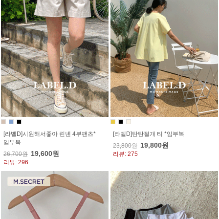
[라벨D]시원해서좋아 린넨 4부팬츠*
[라벨D]탄탄절개 티 *임부복
임부복
19,800원
23,800원
19,600원
26,700원
리뷰: 275
리뷰: 296