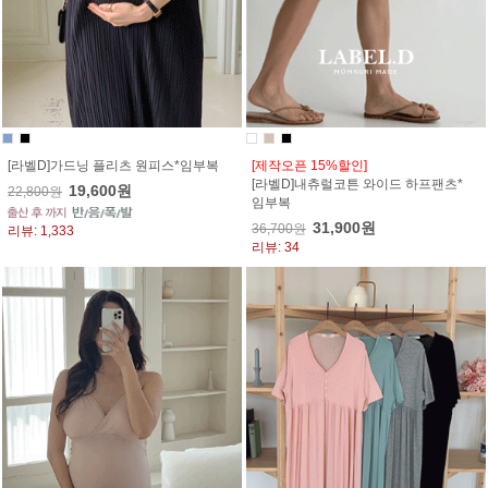
[라벨D]가드닝 플리츠 원피스*임부복
[제작오픈 15%할인]
[라벨D]내츄럴코튼 와이드 하프팬츠*
19,600원
22,800원
임부복
31,900원
36,700원
리뷰: 1,333
리뷰: 34