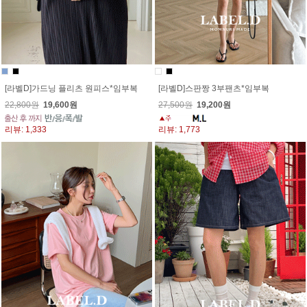
[라벨D]가드닝 플리츠 원피스*임부복
[라벨D]스판짱 3부팬츠*임부복
22,800원
19,600원
27,500원
19,200원
리뷰: 1,333
리뷰: 1,773