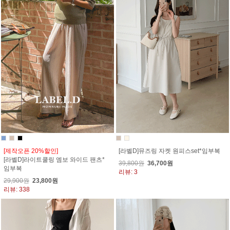
[제작오픈 20%할인]
[라벨D]뮤즈링 자켓 원피스set*임부복
[라벨D]라이트쿨링 엠보 와이드 팬츠*
39,800원
36,700원
임부복
리뷰: 3
29,900원
23,800원
리뷰: 338