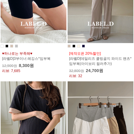
♥하나로는 부족해♥
[제작오픈 20%할인]
[라벨D]3부이너 레깅스*임부복
[라벨D]데일리즈 쿨링골지 와이드 팬츠*
임부복(아이보리 컬러추가)
8,300원
12,900원
24,700원
리뷰: 7,685
32,800원
리뷰: 32