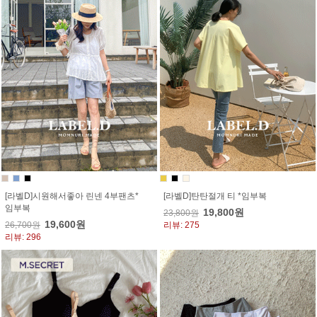
[라벨D]시원해서좋아 린넨 4부팬츠*
[라벨D]탄탄절개 티 *임부복
임부복
19,800원
23,800원
19,600원
26,700원
리뷰: 275
리뷰: 296