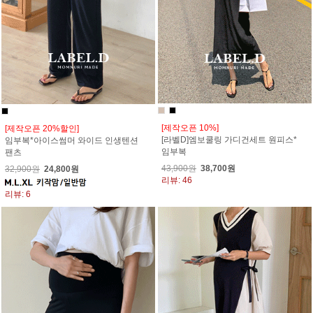
[제작오픈 10%]
[제작오픈 20%할인]
[라벨D]엠보쿨링 가디건세트 원피스*
임부복*아이스썸머 와이드 인생텐션
임부복
팬츠
43,900원
38,700원
32,900원
24,800원
리뷰: 46
리뷰: 6