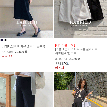
[제작오픈 15%]
[라벨D]썸머 메이유 원피스*임부복
[라벨D]썸머 라이트코튼 절개커브드
32,900원
29,600원
하프팬츠*임부복
리뷰: 66
39,900원
31,800원
리뷰: 2