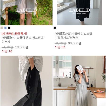
[기간한정 20%특가]
[라벨D](반팔)세일러 언발프릴
[라벨D]라이트쿨링 엠보 하프팬츠*
수유원피스*임부복
임부복
33,600원
38,900원
19,500원
24,800원
리뷰: 32
리뷰: 10