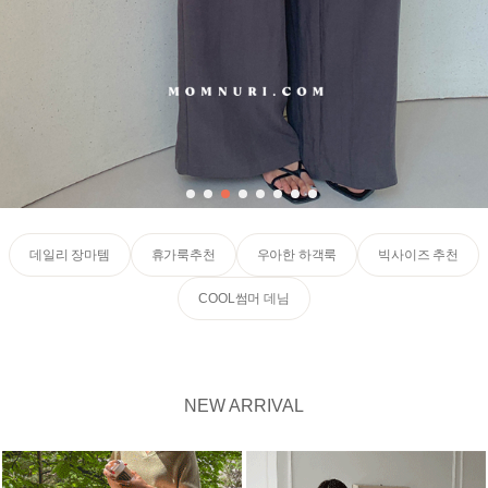
데일리 장마템
휴가룩추천
우아한 하객룩
빅사이즈 추천
COOL썸머 데님
NEW ARRIVAL