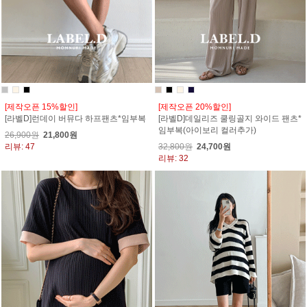
[제작오픈 15%할인]
[제작오픈 20%할인]
[라벨D]런데이 버뮤다 하프팬츠*임부복
[라벨D]데일리즈 쿨링골지 와이드 팬츠*
임부복(아이보리 컬러추가)
26,900원
21,800원
리뷰: 47
32,800원
24,700원
리뷰: 32