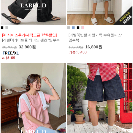
[XL사이즈추가/제작오픈 15%할인]
[라벨D]반팔 사랑가득 수유원피스*
[라벨D]라이트쿨 와이드 팬츠*임부복
임부복
32,900원
16,800원
36,700원
19,700원
리뷰: 3,450
리뷰: 69