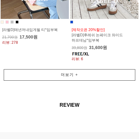
[라벨D]매년꺼내입게될 티*임부복
[제작오픈 20%할인]
[라벨D]후레쉬 논페이크 와이드
17,500원
21,700원
하프데님*임부복
리뷰: 278
31,600원
39,800원
리뷰: 6
더보기
+
REVIEW