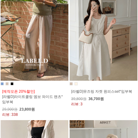
[제작오픈 20%할인]
[라벨D]뮤즈링 자켓 원피스set*임부복
[라벨D]라이트쿨링 엠보 와이드 팬츠*
39,800원
36,700원
임부복
리뷰: 3
29,900원
23,800원
리뷰: 338