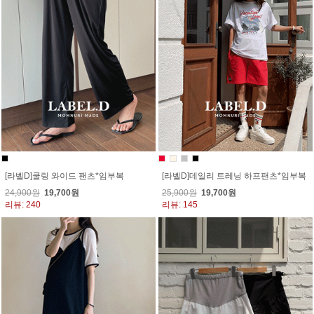
[라벨D]쿨링 와이드 팬츠*임부복
[라벨D]데일리 트레닝 하프팬츠*임부복
24,900원
19,700원
25,900원
19,700원
리뷰: 240
리뷰: 145