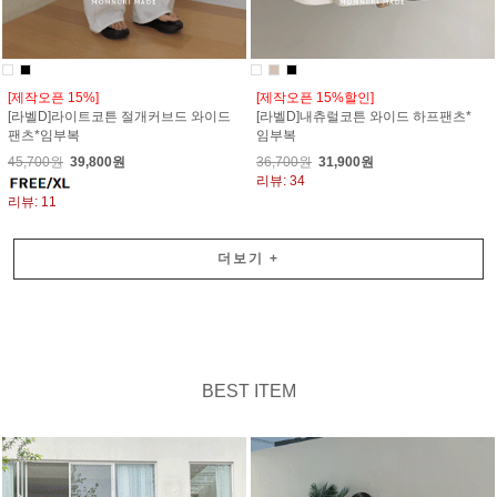
[제작오픈 15%]
[제작오픈 15%할인]
[라벨D]라이트코튼 절개커브드 와이드
[라벨D]내츄럴코튼 와이드 하프팬츠*
팬츠*임부복
임부복
45,700원
39,800원
36,700원
31,900원
리뷰: 34
리뷰: 11
더보기
+
BEST ITEM