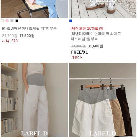
[라벨D]매년꺼내입게될 티*임부복
[제작오픈 20%할인]
[라벨D]후레쉬 논페이크 와이드
21,700원
17,500원
하프데님*임부복
리뷰: 278
39,800원
31,600원
리뷰: 6