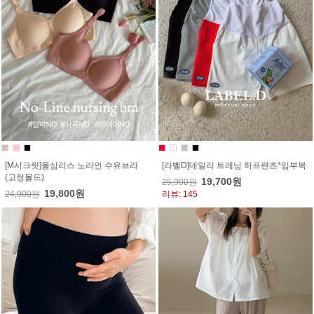
[M시크릿]올심리스 노라인 수유브라
[라벨D]데일리 트레닝 하프팬츠*임부복
(고정몰드)
19,700원
25,900원
19,800원
24,900원
리뷰: 145