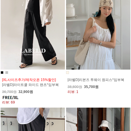
[XL사이즈추가/제작오픈 15%할인]
[라벨D]리본즈 투웨이 원피스*임부복
[라벨D]라이트쿨 와이드 팬츠*임부복
38,800원
35,700원
36,700원
32,900원
리뷰: 1
리뷰: 69