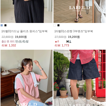
[라벨D]가드닝 플리츠 원피스*임부복
[라벨D]스판짱 3부팬츠*임부복
22,800원
19,600원
27,500원
19,200원
리뷰: 1,332
리뷰: 1,773