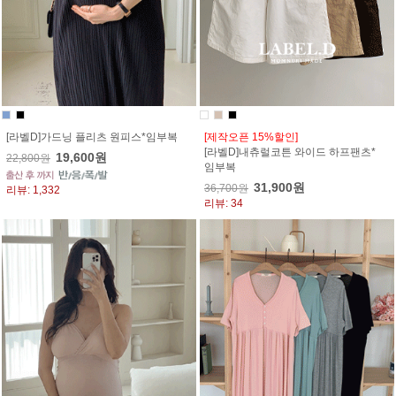
[라벨D]가드닝 플리츠 원피스*임부복
[제작오픈 15%할인]
[라벨D]내츄럴코튼 와이드 하프팬츠*
19,600원
22,800원
임부복
31,900원
36,700원
리뷰: 1,332
리뷰: 34