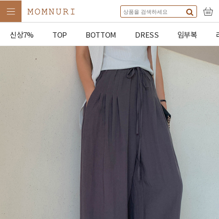
신상7%
TOP
BOTTOM
DRESS
임부복