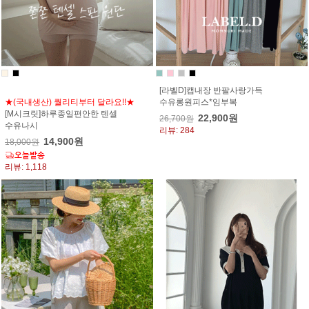
[라벨D]캡내장 반팔사랑가득
★(국내생산) 퀄리티부터 달라요!!★
수유롱원피스*임부복
[M시크릿]하루종일편안한 텐셀
22,900원
26,700원
수유나시
리뷰: 284
14,900원
18,000원
리뷰: 1,118