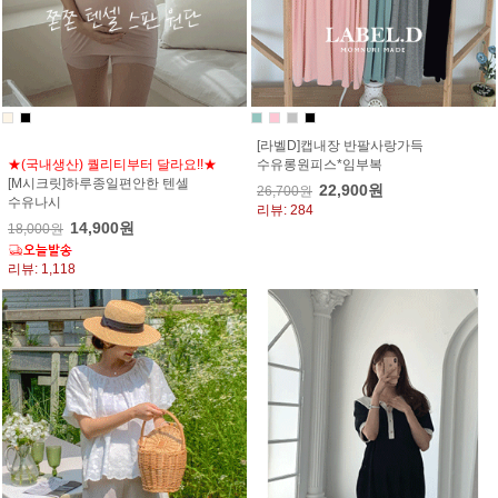
[라벨D]캡내장 반팔사랑가득
★(국내생산) 퀄리티부터 달라요!!★
수유롱원피스*임부복
[M시크릿]하루종일편안한 텐셀
22,900원
26,700원
수유나시
리뷰: 284
14,900원
18,000원
리뷰: 1,118