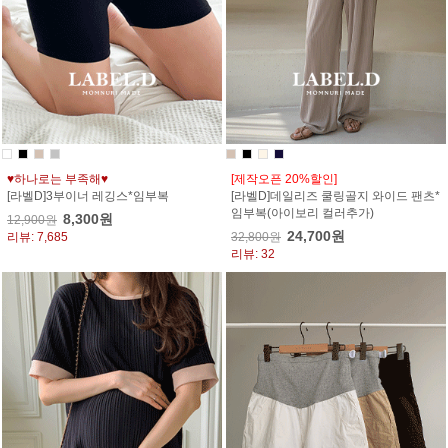
♥하나로는 부족해♥
[제작오픈 20%할인]
[라벨D]3부이너 레깅스*임부복
[라벨D]데일리즈 쿨링골지 와이드 팬츠*
임부복(아이보리 컬러추가)
8,300원
12,900원
24,700원
리뷰: 7,685
32,800원
리뷰: 32