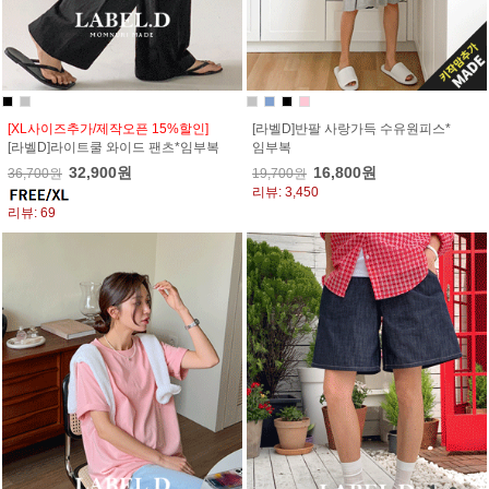
[XL사이즈추가/제작오픈 15%할인]
[라벨D]반팔 사랑가득 수유원피스*
[라벨D]라이트쿨 와이드 팬츠*임부복
임부복
32,900원
16,800원
36,700원
19,700원
리뷰: 3,450
리뷰: 69