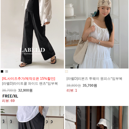
[XL사이즈추가/제작오픈 15%할인]
[라벨D]리본즈 투웨이 원피스*임부복
[라벨D]라이트쿨 와이드 팬츠*임부복
38,800원
35,700원
36,700원
32,900원
리뷰: 1
리뷰: 69