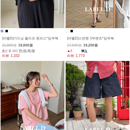
[라벨D]가드닝 플리츠 원피스*임부복
[라벨D]스판짱 3부팬츠*임부복
22,800원
19,600원
27,500원
19,200원
리뷰: 1,332
리뷰: 1,773