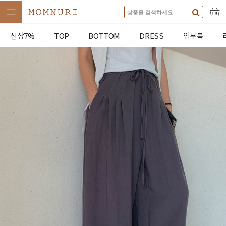
신상7%
TOP
BOTTOM
DRESS
임부복