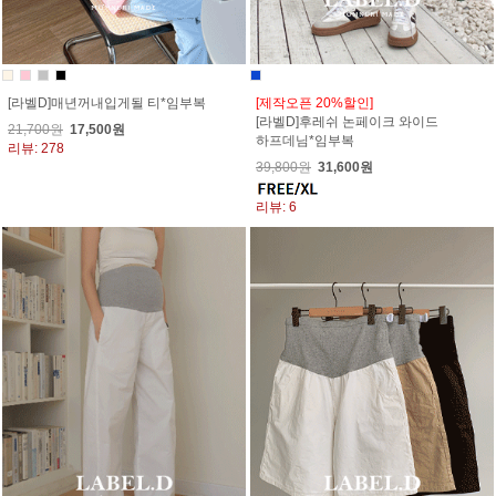
[라벨D]매년꺼내입게될 티*임부복
[제작오픈 20%할인]
[라벨D]후레쉬 논페이크 와이드
21,700원
17,500원
하프데님*임부복
리뷰: 278
39,800원
31,600원
리뷰: 6