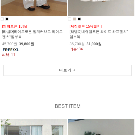
[제작오픈 15%]
[제작오픈 15%할인]
[라벨D]라이트코튼 절개커브드 와이드
[라벨D]내츄럴코튼 와이드 하프팬츠*
팬츠*임부복
임부복
45,700원
39,800원
36,700원
31,900원
리뷰: 34
리뷰: 11
더보기
+
BEST ITEM