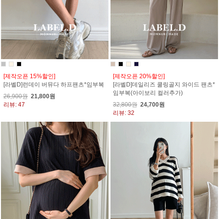
[제작오픈 15%할인]
[제작오픈 20%할인]
[라벨D]런데이 버뮤다 하프팬츠*임부복
[라벨D]데일리즈 쿨링골지 와이드 팬츠*
임부복(아이보리 컬러추가)
26,900원
21,800원
리뷰: 47
32,800원
24,700원
리뷰: 32