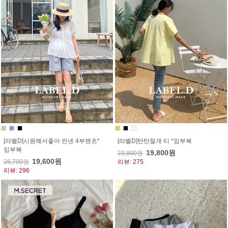
[라벨D]시원해서좋아 린넨 4부팬츠*
[라벨D]탄탄절개 티 *임부복
임부복
19,800원
23,800원
19,600원
26,700원
리뷰: 275
리뷰: 296