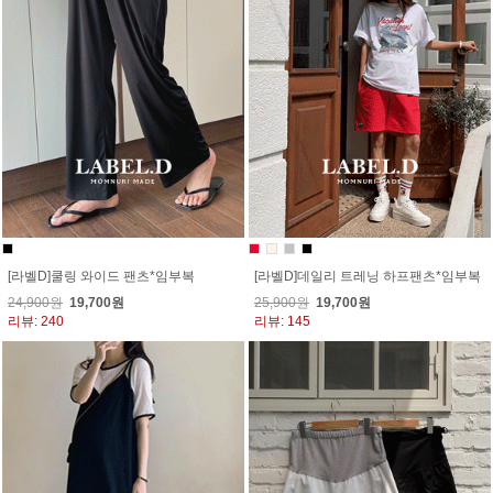
[라벨D]쿨링 와이드 팬츠*임부복
[라벨D]데일리 트레닝 하프팬츠*임부복
24,900원
19,700원
25,900원
19,700원
리뷰: 240
리뷰: 145