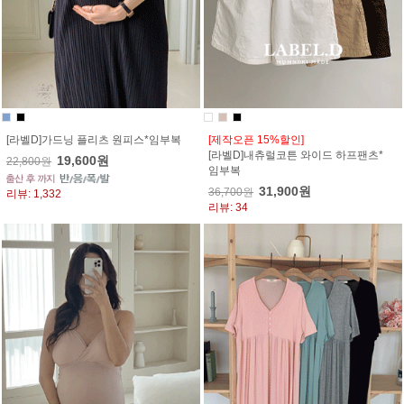
[라벨D]가드닝 플리츠 원피스*임부복
[제작오픈 15%할인]
[라벨D]내츄럴코튼 와이드 하프팬츠*
19,600원
22,800원
임부복
31,900원
36,700원
리뷰: 1,332
리뷰: 34