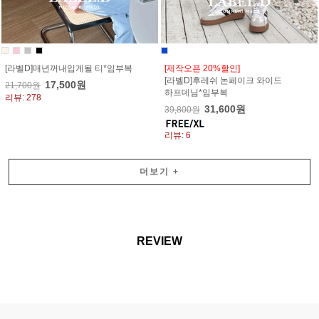
[라벨D]매년꺼내입게될 티*임부복
[제작오픈 20%할인]
[라벨D]후레쉬 논페이크 와이드
17,500원
21,700원
하프데님*임부복
리뷰: 278
31,600원
39,800원
리뷰: 6
더보기
+
REVIEW