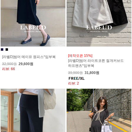
[제작오픈 15%]
[라벨D]썸머 메이유 원피스*임부복
[라벨D]썸머 라이트코튼 절개커브드
32,900원
29,600원
하프팬츠*임부복
리뷰: 66
39,900원
31,800원
리뷰: 2