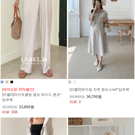
[제작오픈 20%할인]
[라벨D]뮤즈링 자켓 원피스set*임부복
[라벨D]라이트쿨링 엠보 와이드 팬츠*
39,800원
36,700원
임부복
리뷰: 3
29,900원
23,800원
리뷰: 338