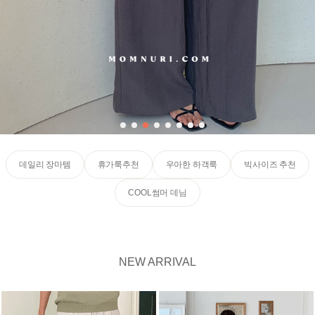
데일리 장마템
휴가룩추천
우아한 하객룩
빅사이즈 추천
COOL썸머 데님
NEW ARRIVAL