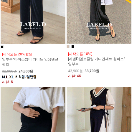
[제작오픈 10%]
[제작오픈 20%할인]
[라벨D]엠보쿨링 가디건세트 원피스*
임부복*아이스썸머 와이드 인생텐션
임부복
팬츠
43,900원
38,700원
32,900원
24,800원
리뷰: 46
리뷰: 6