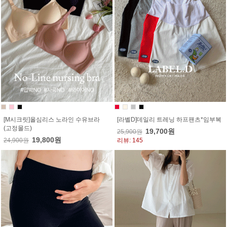
[M시크릿]올심리스 노라인 수유브라
[라벨D]데일리 트레닝 하프팬츠*임부복
(고정몰드)
19,700원
25,900원
19,800원
24,900원
리뷰: 145