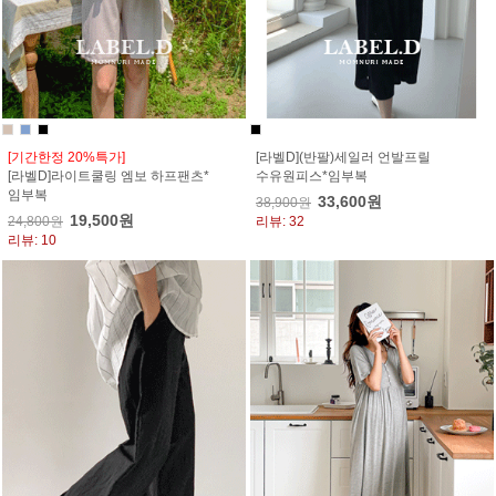
[기간한정 20%특가]
[라벨D](반팔)세일러 언발프릴
[라벨D]라이트쿨링 엠보 하프팬츠*
수유원피스*임부복
임부복
33,600원
38,900원
19,500원
24,800원
리뷰: 32
리뷰: 10