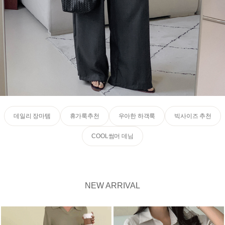
데일리 장마템
휴가룩추천
우아한 하객룩
빅사이즈 추천
COOL썸머 데님
NEW ARRIVAL