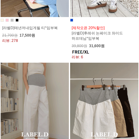
[라벨D]매년꺼내입게될 티*임부복
[제작오픈 20%할인]
[라벨D]후레쉬 논페이크 와이드
21,700원
17,500원
하프데님*임부복
리뷰: 278
39,800원
31,600원
리뷰: 6