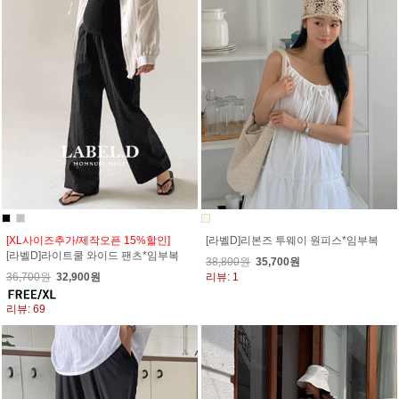
[XL사이즈추가/제작오픈 15%할인]
[라벨D]리본즈 투웨이 원피스*임부복
[라벨D]라이트쿨 와이드 팬츠*임부복
38,800원
35,700원
36,700원
32,900원
리뷰: 1
리뷰: 69