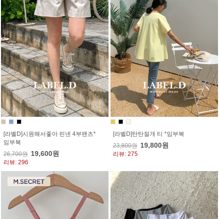
[라벨D]시원해서좋아 린넨 4부팬츠*
[라벨D]탄탄절개 티 *임부복
임부복
19,800원
23,800원
19,600원
26,700원
리뷰: 275
리뷰: 296