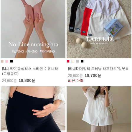
[M시크릿]올심리스 노라인 수유브라
[라벨D]데일리 트레닝 하프팬츠*임부복
(고정몰드)
19,700원
25,900원
19,800원
24,900원
리뷰: 145