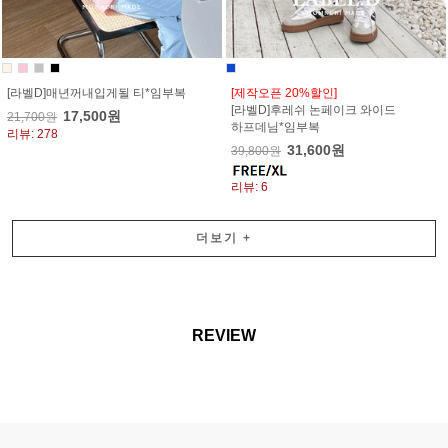
[라벨D]매년꺼내입게될 티*임부복
[제작오픈 20%할인]
[라벨D]후레쉬 논페이크 와이드
17,500원
21,700원
하프데님*임부복
리뷰: 278
31,600원
39,800원
리뷰: 6
더보기
+
REVIEW