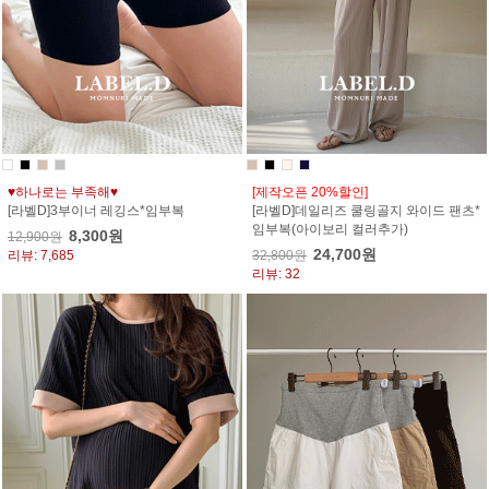
♥하나로는 부족해♥
[제작오픈 20%할인]
[라벨D]3부이너 레깅스*임부복
[라벨D]데일리즈 쿨링골지 와이드 팬츠*
임부복(아이보리 컬러추가)
8,300원
12,900원
24,700원
리뷰: 7,685
32,800원
리뷰: 32