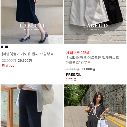
[제작오픈 15%]
[라벨D]썸머 메이유 원피스*임부복
[라벨D]썸머 라이트코튼 절개커브드
32,900원
29,600원
하프팬츠*임부복
리뷰: 66
39,900원
31,800원
리뷰: 2