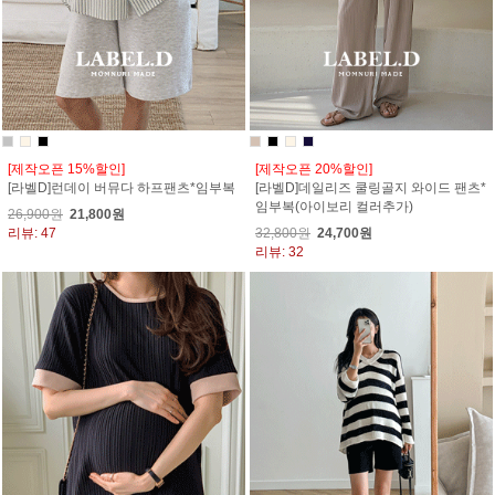
[제작오픈 15%할인]
[제작오픈 20%할인]
[라벨D]런데이 버뮤다 하프팬츠*임부복
[라벨D]데일리즈 쿨링골지 와이드 팬츠*
임부복(아이보리 컬러추가)
26,900원
21,800원
리뷰: 47
32,800원
24,700원
리뷰: 32