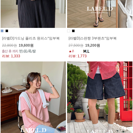
[라벨D]가드닝 플리츠 원피스*임부복
[라벨D]스판짱 3부팬츠*임부복
22,800원
19,600원
27,500원
19,200원
리뷰: 1,333
리뷰: 1,773