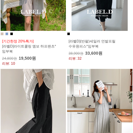
[기간한정 20%특가]
[라벨D](반팔)세일러 언발프릴
[라벨D]라이트쿨링 엠보 하프팬츠*
수유원피스*임부복
임부복
33,600원
38,900원
19,500원
24,800원
리뷰: 32
리뷰: 10