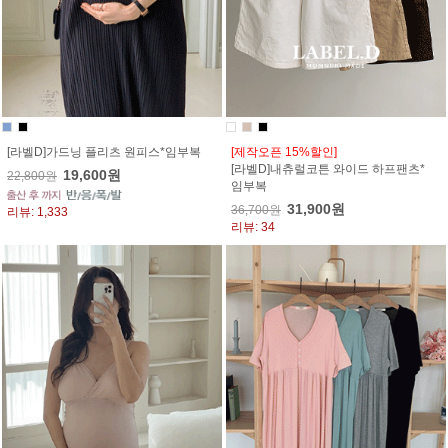
[라벨D]가드닝 플리츠 원피스*임부복
[제작오픈 15%할인]
[라벨D]내츄럴코튼 와이드 하프팬츠*
19,600원
22,800원
임부복
31,900원
36,700원
리뷰: 1,333
리뷰: 34