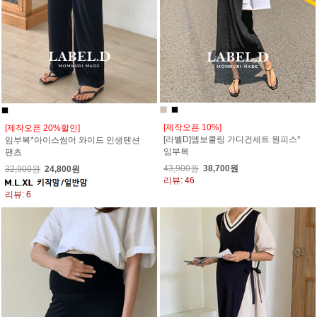
[제작오픈 10%]
[제작오픈 20%할인]
[라벨D]엠보쿨링 가디건세트 원피스*
임부복*아이스썸머 와이드 인생텐션
임부복
팬츠
43,900원
38,700원
32,900원
24,800원
리뷰: 46
리뷰: 6