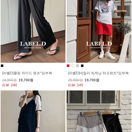
[라벨D]쿨링 와이드 팬츠*임부복
[라벨D]데일리 트레닝 하프팬츠*임부복
24,900원
19,700원
25,900원
19,700원
리뷰: 240
리뷰: 145