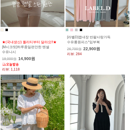
[라벨D]캡내장 반팔사랑가득
★(국내생산) 퀄리티부터 달라요!!★
수유롱원피스*임부복
[M시크릿]하루종일편안한 텐셀
22,900원
26,700원
수유나시
리뷰: 284
14,900원
18,000원
리뷰: 1,118