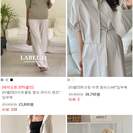
[제작오픈 20%할인]
[라벨D]뮤즈링 자켓 원피스set*임부복
[라벨D]라이트쿨링 엠보 와이드 팬츠*
39,800원
36,700원
임부복
리뷰: 3
29,900원
23,800원
리뷰: 338