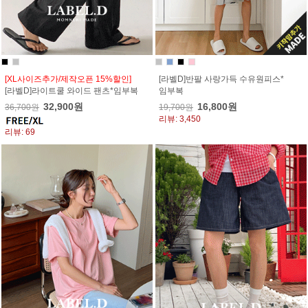
[XL사이즈추가/제작오픈 15%할인]
[라벨D]반팔 사랑가득 수유원피스*
[라벨D]라이트쿨 와이드 팬츠*임부복
임부복
32,900원
16,800원
36,700원
19,700원
리뷰: 3,450
리뷰: 69