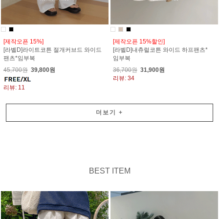
[제작오픈 15%]
[제작오픈 15%할인]
[라벨D]라이트코튼 절개커브드 와이드
[라벨D]내츄럴코튼 와이드 하프팬츠*
팬츠*임부복
임부복
45,700원
39,800원
36,700원
31,900원
리뷰: 34
리뷰: 11
더보기
+
BEST ITEM