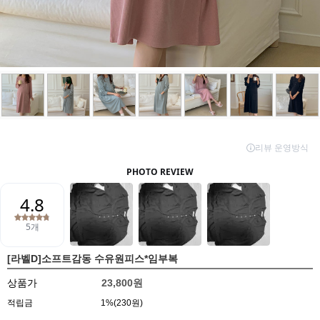
[라벨D]소프트감동 수유원피스*임부복
상품가
23,800원
적립금
1%(230원)