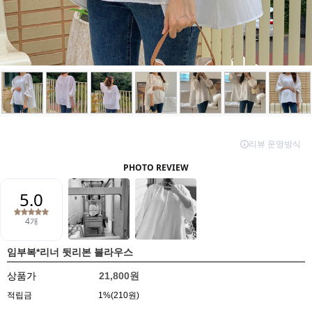
임부복*리너 뒷리본 블라우스
상품가
21,800원
적립금
1%(210원)