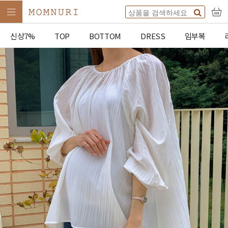
신상7%
TOP
BOTTOM
DRESS
임부복