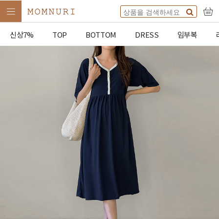
신상7%
TOP
BOTTOM
DRESS
임부복