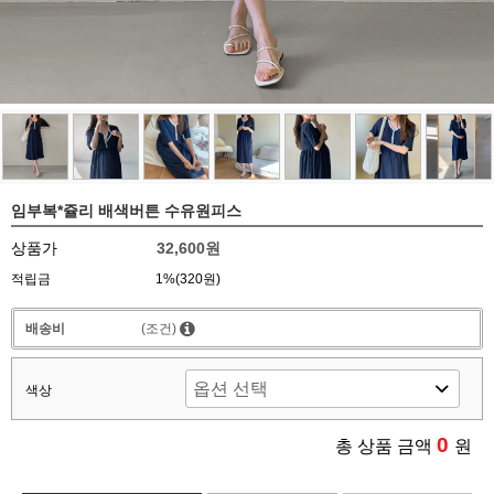
임부복*쥴리 배색버튼 수유원피스
상품가
32,600원
적립금
1%(320원)
배송비
(조건)
색상
0
총 상품 금액
원