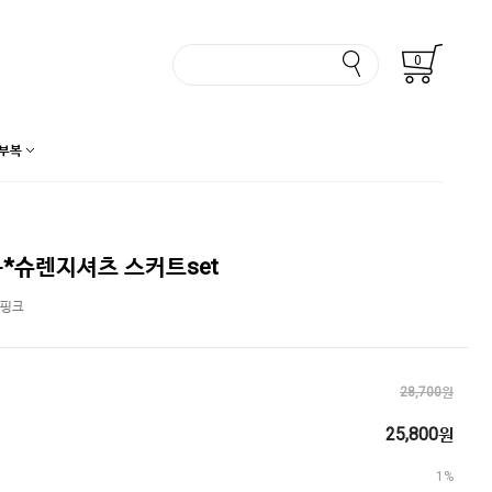
0
부복
*슈렌지셔츠 스커트set
/핑크
28,700원
25,800원
1%