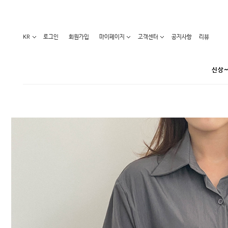
KR
로그인
회원가입
마이페이지
고객센터
공지사항
리뷰
신상~
카테고리
베스트100
원피스
코디아이템
라벨디
블라우스/니트
특가상품
오늘발송
티/나시
홈웨어
세일50-80%
아우터
요가복
임산부화장품
임산부하의
수영복
1+1세일
레깅스/스타킹
언더웨어
기획전
수유복
앱특가