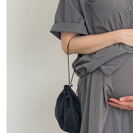
커뮤니티
이벤트
리뷰
맘누리뉴스
다이어리
리얼체험단모집
만삭사진컨테스트
아기사진컨테스트
고객센터 1661-5260
미확인입금자보기
공지사항
자주묻는질문
이용안내