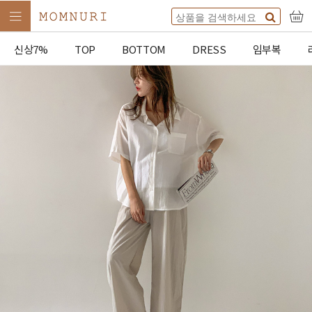
신상7%
TOP
BOTTOM
DRESS
임부복