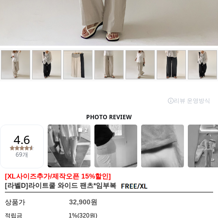
[XL사이즈추가/제작오픈 15%할인]
[라벨D]라이트쿨 와이드 팬츠*임부복
상품가
32,900원
적립금
1%(320원)