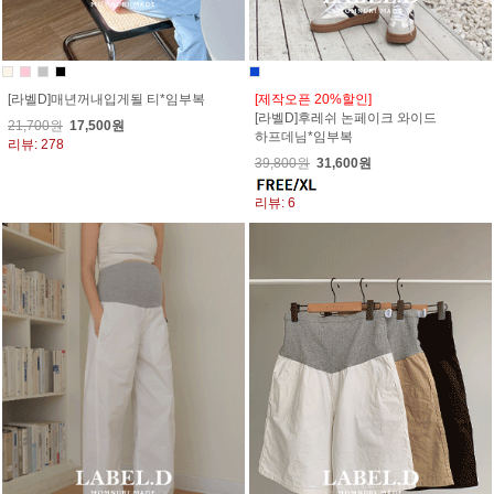
[라벨D]매년꺼내입게될 티*임부복
[제작오픈 20%할인]
[라벨D]후레쉬 논페이크 와이드
21,700원
17,500원
하프데님*임부복
리뷰: 278
39,800원
31,600원
리뷰: 6