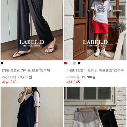
[라벨D]쿨링 와이드 팬츠*임부복
[라벨D]데일리 트레닝 하프팬츠*임부복
24,900원
19,700원
25,900원
19,700원
리뷰: 240
리뷰: 145