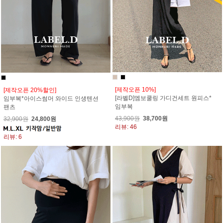
[제작오픈 10%]
[제작오픈 20%할인]
[라벨D]엠보쿨링 가디건세트 원피스*
임부복*아이스썸머 와이드 인생텐션
임부복
팬츠
43,900원
38,700원
32,900원
24,800원
리뷰: 46
리뷰: 6