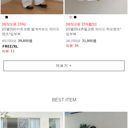
[제작오픈 15%]
[제작오픈 15%할인]
[라벨D]라이트코튼 절개커브드 와이드
[라벨D]내츄럴코튼 와이드 하프팬츠*
팬츠*임부복
임부복
45,700원
39,800원
36,700원
31,900원
리뷰: 34
리뷰: 11
더보기
+
BEST ITEM