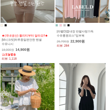
[라벨D]캡내장 반팔사랑가득
★(국내생산) 퀄리티부터 달라요!!★
수유롱원피스*임부복
[M시크릿]하루종일편안한 텐셀
22,900원
26,700원
수유나시
리뷰: 284
14,900원
18,000원
리뷰: 1,118