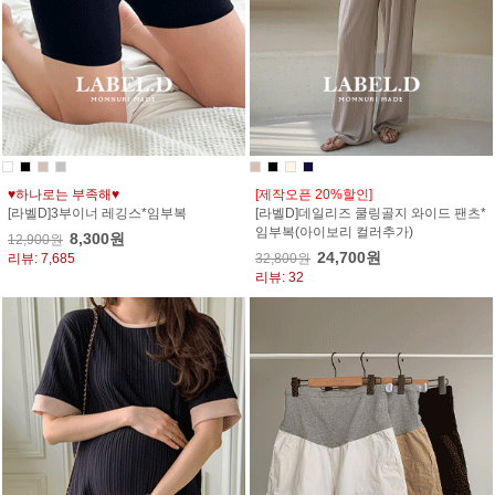
♥하나로는 부족해♥
[제작오픈 20%할인]
[라벨D]3부이너 레깅스*임부복
[라벨D]데일리즈 쿨링골지 와이드 팬츠*
임부복(아이보리 컬러추가)
8,300원
12,900원
24,700원
리뷰: 7,685
32,800원
리뷰: 32