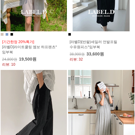
[기간한정 20%특가]
[라벨D](반팔)세일러 언발프릴
[라벨D]라이트쿨링 엠보 하프팬츠*
수유원피스*임부복
임부복
33,600원
38,900원
19,500원
24,800원
리뷰: 32
리뷰: 10