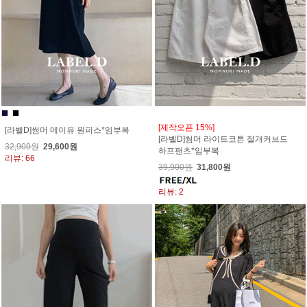
[제작오픈 15%]
[라벨D]썸머 메이유 원피스*임부복
[라벨D]썸머 라이트코튼 절개커브드
32,900원
29,600원
하프팬츠*임부복
리뷰: 66
39,900원
31,800원
리뷰: 2