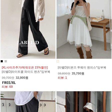
[XL사이즈추가/제작오픈 15%할인]
[라벨D]리본즈 투웨이 원피스*임부복
[라벨D]라이트쿨 와이드 팬츠*임부복
38,800원
35,700원
36,700원
32,900원
리뷰: 1
리뷰: 69