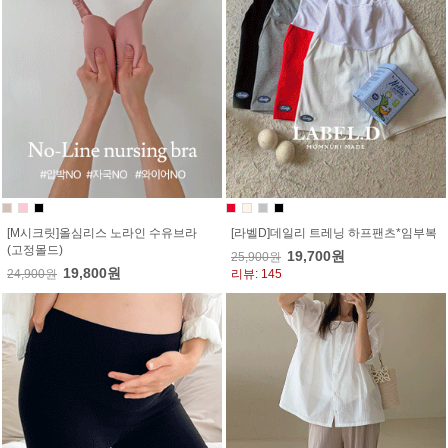
[M시크릿]올심리스 노라인 수유브라
[라벨D]데일리 트레닝 하프팬츠*임부복
(고정몰드)
19,700원
25,900원
19,800원
24,900원
리뷰: 145