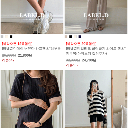
[제작오픈 15%할인]
[제작오픈 20%할인]
[라벨D]런데이 버뮤다 하프팬츠*임부복
[라벨D]데일리즈 쿨링골지 와이드 팬츠*
임부복(아이보리 컬러추가)
26,900원
21,800원
리뷰: 47
32,800원
24,700원
리뷰: 32