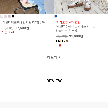
[라벨D]매년꺼내입게될 티*임부복
[제작오픈 20%할인]
[라벨D]후레쉬 논페이크 와이드
17,500원
21,700원
하프데님*임부복
리뷰: 278
31,600원
39,800원
리뷰: 6
더보기
+
REVIEW