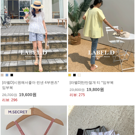
[라벨D]시원해서좋아 린넨 4부팬츠*
[라벨D]탄탄절개 티 *임부복
임부복
19,800원
23,800원
19,600원
26,700원
리뷰: 275
리뷰: 296