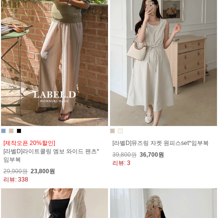
[제작오픈 20%할인]
[라벨D]뮤즈링 자켓 원피스set*임부복
[라벨D]라이트쿨링 엠보 와이드 팬츠*
39,800원
36,700원
임부복
리뷰: 3
29,900원
23,800원
리뷰: 338