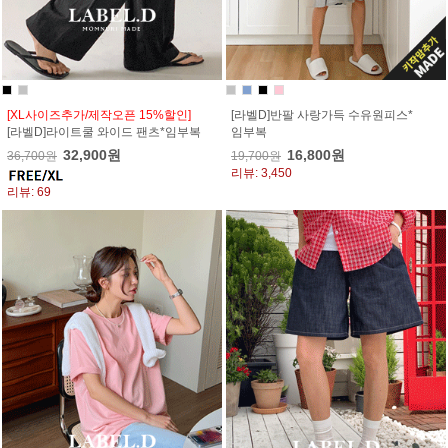
[XL사이즈추가/제작오픈 15%할인]
[라벨D]반팔 사랑가득 수유원피스*
[라벨D]라이트쿨 와이드 팬츠*임부복
임부복
32,900원
16,800원
36,700원
19,700원
리뷰: 3,450
리뷰: 69