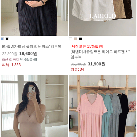
[라벨D]가드닝 플리츠 원피스*임부복
[제작오픈 15%할인]
[라벨D]내츄럴코튼 와이드 하프팬츠*
19,600원
22,800원
임부복
31,900원
36,700원
리뷰: 1,333
리뷰: 34