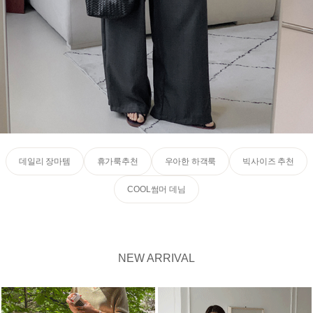
데일리 장마템
휴가룩추천
우아한 하객룩
빅사이즈 추천
COOL썸머 데님
NEW ARRIVAL