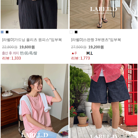
[라벨D]가드닝 플리츠 원피스*임부복
[라벨D]스판짱 3부팬츠*임부복
22,800원
19,600원
27,500원
19,200원
리뷰: 1,333
리뷰: 1,773