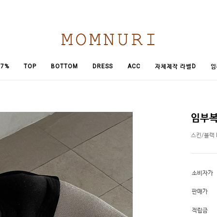
임
7%
TOP
BOTTOM
DRESS
ACC
자체제작 라벨D
임부복
스킨/블랙 F
소비자가
판매가
적립금