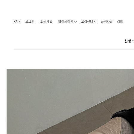
KR
로그인
회원가입
마이페이지
고객센터
공지사항
리뷰
신상~
카테고리
베스트100
원피스
코디아이템
라벨디
블라우스/니트
특가상품
오늘발송
티/나시
홈웨어
세일50-80%
아우터
요가복
임산부화장품
임산부하의
수영복
1+1세일
레깅스/스타킹
언더웨어
기획전
수유복
앱특가