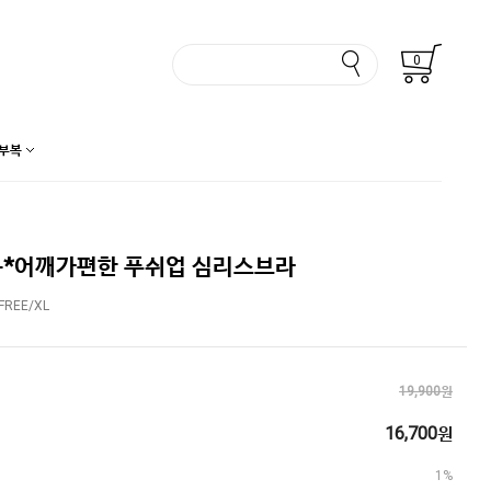
0
부복
*어깨가편한 푸쉬업 심리스브라
REE/XL
19,900원
16,700원
1%