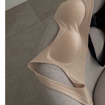
커뮤니티
이벤트
리뷰
맘누리뉴스
다이어리
리얼체험단모집
만삭사진컨테스트
아기사진컨테스트
고객센터 1661-5260
미확인입금자보기
공지사항
자주묻는질문
이용안내