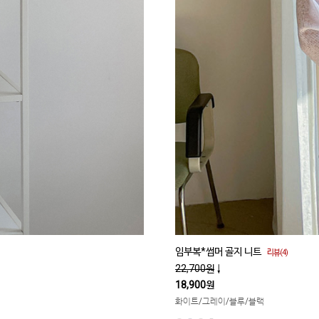
임부복*썸머 골지 니트
리뷰(4)
22,700원
↓
18,900원
화이트/그레이/블루/블랙