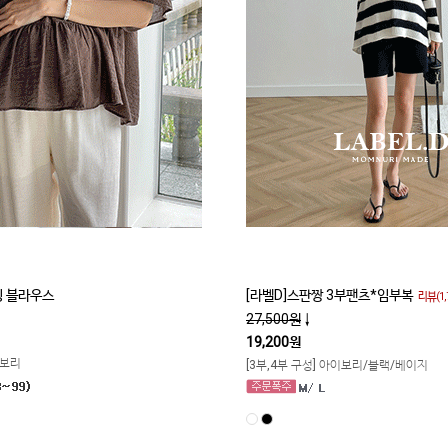
 블라우스
[라벨D]스판짱 3부팬츠*임부복
리뷰(1,
27,500원
↓
19,200원
이보리
[3부,4부 구성] 아이보리/블랙/베이지