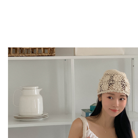
Q&A
제휴/광고문의
배송조회
구매금액별사은품
고객의소리
카드결제조회
마이페이지
로그인
회원가입
마이페이지
장바구니
개인결제