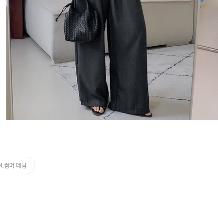
OL썸머 데님