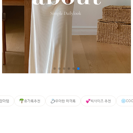
 장마템
휴가룩추천
우아한 하객룩
빅사이즈 추천
CO