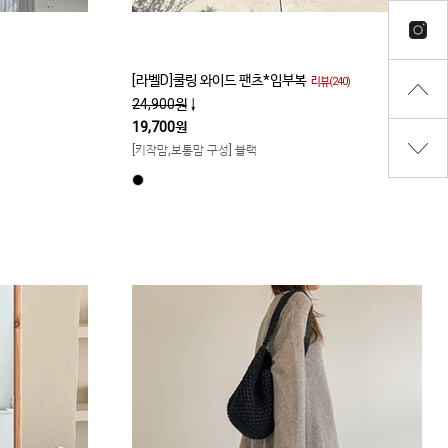
[라벨D]쿨링 와이드 팬츠*임부복
리뷰(240)
24,900원
↓
19,700원
[키작맘,보통맘 구성] 블랙