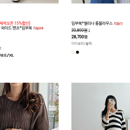
제작오픈 15%할인]
임부복*멜리나 롱블라우스
리뷰(1)
쿨 와이드 팬츠*임부복
리뷰(69)
30,800원
↓
28,700원
아이보리/블랙
랙