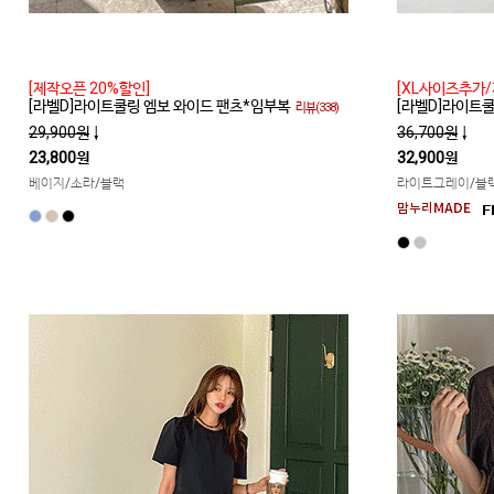
[제작오픈 20%할인]
[XL사이즈추가/
[라벨D]라이트쿨링 엠보 와이드 팬츠*임부복
[라벨D]라이트
리뷰(338)
29,900원
↓
36,700원
↓
23,800원
32,900원
베이지/소라/블랙
라이트그레이/블