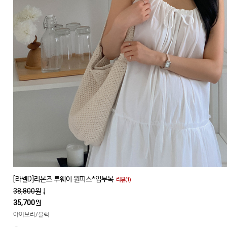
[라벨D]리본즈 투웨이 원피스*임부복
리뷰(1)
38,800원
↓
35,700원
아이보리/블랙