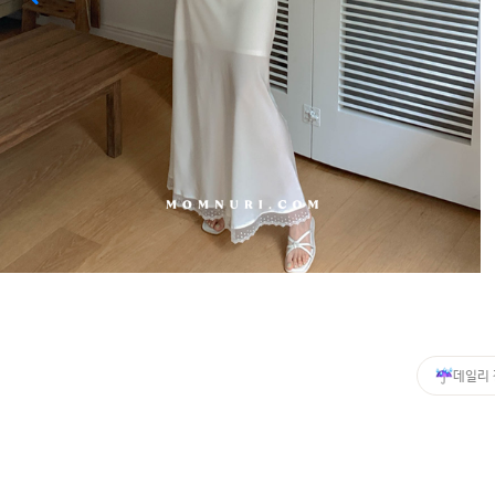
커뮤니티
이벤트
리뷰
맘누리뉴스
다이어리
리얼체험단모집
만삭사진컨테스트
아기사진컨테스트
고객센터 1661-5260
데일리
미확인입금자보기
공지사항
자주묻는질문
이용안내