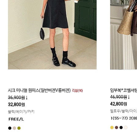
시크 미니멀 원피스(일반버젼V롱버젼)
임부복*코렐셔링
리뷰(90)
46,900원
↓
36,900원
↓
42,800원
32,800원
옐로우/블랙/아
블랙/베이지/카키