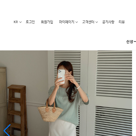
KR
로그인
회원가입
마이페이지
고객센터
공지사항
리뷰
신상~
카테고리
베스트100
원피스
코디아이템
라벨디
블라우스/니트
특가상품
오늘발송
티/나시
홈웨어
세일50-80%
아우터
요가복
임산부화장품
임산부하의
수영복
1+1세일
레깅스/스타킹
언더웨어
기획전
수유복
앱특가