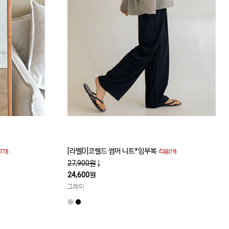
[라벨D]코렐드 썸머 니트*임부복
773)
리뷰(19)
27,900원
↓
24,600원
그레이