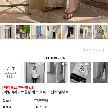
[제작오픈 20%할인]
[라벨D]라이트쿨링 엠보 와이드 팬츠*임부복
상품가
23,800원
적립금
1%(230원)