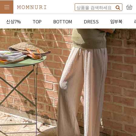
신상7%
TOP
BOTTOM
DRESS
임부복